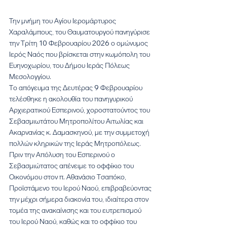
Την μνήμη του Αγίου Ιερομάρτυρος 
Χαραλάμπους, του Θαυματουργού πανηγύρισε 
την Τρίτη 10 Φεβρουαρίου 2026 ο ομώνυμος 
Ιερός Ναός που βρίσκεται στην κωμόπολη του 
Ευηνοχωρίου, του Δήμου Ιεράς Πόλεως 
Μεσολογγίου.
Το απόγευμα της Δευτέρας 9 Φεβρουαρίου 
τελέσθηκε η ακολουθία του πανηγυρικού 
Αρχιερατικού Εσπερινού, χοροστατούντος του 
Σεβασμιωτάτου Μητροπολίτου Αιτωλίας και 
Ακαρνανίας κ. Δαμασκηνού, με την συμμετοχή 
πολλών κληρικών της Ιεράς Μητροπόλεως.
Πριν την Απόλυση του Εσπερινού ο 
Σεβασμιώτατος απένειμε το οφφίκιο του 
Οικονόμου στον π. Αθανάσιο Τσαπόκο, 
Προϊστάμενο του Ιερού Ναού, επιβραβεύοντας 
την μέχρι σήμερα διακονία του, ιδιαίτερα στον 
τομέα της ανακαίνισης και του ευτρεπισμού 
του Ιερού Ναού, καθώς και το οφφίκιο του 