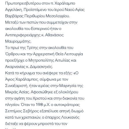
Πρωτοπρεσβυτέρου στον π. Χαράλαμπο 
Αγγελάκη, Προϊστάμενο του Ιερού Ναού Αγίας 
Βαρβάρας Περιθωρίου Μεσολογγίου.
Μεταξύ των πιστών που συμμετείχαν στην 
ακολουθία του Εσπερινού ήταν ο 
Αντιπεριφερειάρχης κ. Αθανάσιος 
Μαυρομμάτης.
Το πρωί της Τρίτης στην ακολουθία του 
Όρθρου και την Αρχιερατική Θεία Λειτουργία 
προεξήρχε ο Μητροπολίτης Αιτωλίας και 
Ακαρνανίας κ. Δαμασκηνός.
Κατά το κήρυγμα του ανέφερε τα εξής: «Ο 
Άγιος Χαράλαμπος, σύμφωνα με τον 
Συναξαριστή, ήταν ιερέας στην Μαγνησία της 
Μικράς Ασίας. Αφοσιώθηκε εξ ολοκλήρου 
στην αγάπη του Χριστού και στην διακονία του 
πλησίον. Όταν το 198 μ.Χ. ο αυτοκράτορας 
Σεπτίμιος Σεβήρος εξαπέλυσε απηνή διωγμό 
κατά των χριστιανών, ο έπαρχος Λουκιανός 
διέταξε να φέρουν μπροστά του τον 