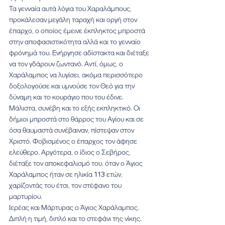
Τα γενναία αυτά λόγια του Χαραλάμπους, 
προκάλεσαν μεγάλη ταραχή και οργή στον 
έπαρχο, ο οποίος έμεινε έκπληκτος μπροστά 
στην αποφασιστικότητα αλλά και το γενναίο 
φρόνημά του. Ενήργησε αδίστακτα και διέταξε 
να τον γδάρουν ζωντανό. Αντί, όμως, ο 
Χαράλαμπος να λυγίσει, ακόμα περισσότερο 
δοξολογούσε και υμνούσε τον Θεό για την 
δύναμη και το κουράγιο που του έδινε.
Μάλιστα, συνέβη και το εξής εκπληκτικό. Οι 
δήμιοι μπροστά στο θάρρος του Αγίου και σε 
όσα θαυμαστά συνέβαιναν, πίστεψαν στον 
Χριστό. Φοβισμένος ο έπαρχος τον άφησε 
ελεύθερο. Αργότερα, ο ίδιος ο Σεβήρος, 
διέταξε τον αποκεφαλισμό του, όταν ο Άγιος 
Χαράλαμπος ήταν σε ηλικία 113 ετών, 
χαρίζοντάς του έτσι, τον στέφανο του 
μαρτυρίου.
Ιερέας και Μάρτυρας ο Άγιος Χαράλαµπος. 
Διπλή η τιµή, διπλό και το στεφάνι της νίκης. 