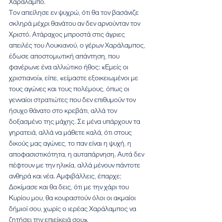
Χαράλαμπο.
Τον απείλησε εν ψυχρώ, ότι θα τον βασάνιζε 
σκληρά μέχρι θανάτου αν δεν αρνούνταν τον 
Χριστό. Ατάραχος μπροστά στις άγριες 
απειλές του Λουκιανού, ο γέρων Χαράλαμπος, 
έδωσε αποστομωτική απάντηση, που 
φανέρωνε ένα αλλιώτικο ήθος: «Εμείς οι 
χριστιανοί», είπε, «είμαστε εξοικειωμένοι με 
τους αγώνες και τους πολέμους, όπως οι 
γενναίοι στρατιώτες που δεν επιθυμούν τον 
ήσυχο θάνατο στο κρεβάτι, αλλά τον 
δοξασμένο της μάχης. Σε μένα υπάρχουν τα 
γηρατειά, αλλά να μάθετε καλά, ότι στους 
δικούς μας αγώνες, το παν είναι η ψυχή, η 
αποφασιστικότητα, η αυταπάρνηση. Αυτά δεν 
πέφτουν με την ηλικία, αλλά μένουν πάντοτε 
ανθηρά και νέα. Αμφιβάλλεις, έπαρχε; 
Δοκίμασε και θα δεις, ότι με την χάρι του 
Κυρίου μου, θα κουραστούν όλοι οι ακμαίοι 
δήμιοί σου, χωρίς ο ιερέας Χαράλαμπος να 
ζητήσει την επιείκειά σου».