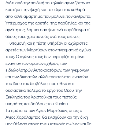
Διότι από την παιδική του ηλικία αγωνιζόταν να 
κρατήσει την ψυχή και το σώµα του καθαρά 
από κάθε αµάρτηµα που µολύνει τον άνθρωπο. 
Υπέρµαχος της αρετής, της παρθενίας και της 
αγνότητος, λάμπει σαν φωτεινό παράδειγµα σ’ 
όλους τους χριστιανούς ανά τους αιώνες.
Η υποµονή και η πίστη υπήρξαν οι αχώριστες 
αρετές των Μαρτύρων στον πνευµατικό αγώνα 
τους. Ο αγώνας τους δεν περιορίζεται µόνο 
εναντίον των ορατών εχθρών, των 
ειδωλολατρών Αυτοκρατόρων, των ηγεµόνων 
και των δικαστών, αλλά επεκτείνεται εναντίον 
του ίδιου του διαβόλου, που ηθικά και 
ουσιαστικά πολεµά το έργο του Θεού, την 
Εκκλησία του Χριστού και τους πιστούς 
υπηρέτες και δούλους του Κυρίου.
Τα πρότυπα των Αγίων Μαρτύρων, όπως ο 
Άγιος Χαράλαμπος, θα ενισχύουν και την δική 
μας θέληση στους πνευματικούς αγώνες και θα 
μας δίνουν την δύναμη, ώστε να κοπιάζουμε 