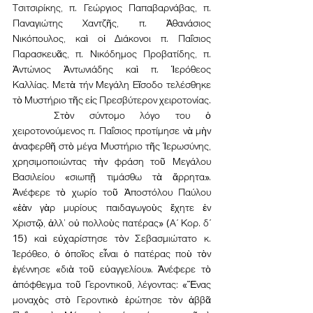
Τσιτσιρίκης, π. Γεώργιος Παπαβαρνάβας, π. 
Παναγιώτης Χαντζῆς, π. Ἀθανάσιος 
Νικόπουλος, καὶ οἱ Διάκονοι π. Παΐσιος 
Παρασκευᾶς, π. Νικόδημος Προβατίδης, π. 
Ἀντώνιος Ἀντωνιάδης καὶ π. Ἱερόθεος 
Καλλίας. Μετὰ τήν Μεγάλη Εἴσοδο τελέσθηκε 
τὸ Μυστήριο τῆς εἰς Πρεσβύτερον χειροτονίας.
	Στὸν σύντομο λόγο του ὁ 
χειροτονούμενος π. Παΐσιος προτίμησε νὰ μὴν 
ἀναφερθῆ στὸ μέγα Μυστήριο τῆς Ἱερωσύνης, 
χρησιμοποιώντας τὴν φράση τοῦ Μεγάλου 
Βασιλείου «σιωπῇ τιμάσθω τὰ ἄρρητα». 
Ἀνέφερε τὸ χωρίο τοῦ Ἀποστόλου Παύλου 
«ἐὰν γὰρ μυρίους παιδαγωγοὺς ἔχητε ἐν 
Χριστῷ, ἀλλ’ οὐ πολλοὺς πατέρας» (Α΄ Κορ. δ΄ 
15) καὶ εὐχαρίστησε τὸν Σεβασμιώτατο κ. 
Ἱερόθεο, ὁ ὁποῖος εἶναι ὁ πατέρας ποὺ τὸν 
ἐγέννησε «διὰ τοῦ εὐαγγελίου». Ἀνέφερε τὸ 
ἀπόφθεγμα τοῦ Γεροντικοῦ, λέγοντας: «Ἕνας 
μοναχὸς στὸ Γεροντικὸ ἐρώτησε τὸν ἀββᾶ 