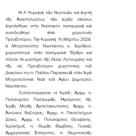
	Ἡ Α΄ Κυριακὴ τῶν Νηστειῶν καὶ ἑορτὴ 
τῆς Ἀναστηλώσεως τῶν ἱερῶν εἰκόνων 
ἑορτάσθηκε στήν Ναύπακτο πανηγυρικὰ καὶ 
συνοδεύθηκε ἀπὸ χειροτονία 
Πρεσβυτέρου. Τὴν Κυριακὴ, 1η Μαρτίου 2026, 
ὁ Μητροπολίτης Ναυπάκτου κ. Ἱερόθεος 
χοροστάτησε στὸν πανηγυρικὸ Ὄρθρο καὶ 
τέλεσε τὸ μυστήριο τῆς Θείας Λειτουργίας καὶ 
τῆς εἰς Πρεσβύτερον χειροτονίας τοῦ 
Διακόνου του π. Παϊσίου Παρασκευᾶ, στὸν Ἱερὸ 
Μητροπολιτικὸ Ναὸ τοῦ Ἁγίου Δημητρίου 
Ναυπάκτου.
	Συλλειτούργησαν οἱ Ἱερεῖς: Ἀρχιμ. π. 
Πολύκαρπος Παστρωμᾶς, Ἡγούμενος τῆς 
Ἱερᾶς Μονῆς Ἀμπελακιωτίσσης, Ἀρχιμ. π. 
Ἀντώνιος Βαζούρας, Ἀρχιμ. π. Παντελεήμων 
Δόνες, Ἀρχιμ. π. Πολύκαρπος Θεοφάνης, 
Ἱεροκήρυξ, π. Θωμᾶς Βαμβίνης, Γενικὸς 
Ἀρχιερατικὸς Ἐπίτροπος, π. Θεμιστοκλῆς 