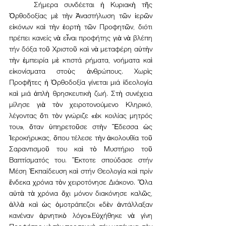
	Σήμερα συνδέεται ἡ Κυριακὴ τῆς 
Ὀρθοδοξίας μὲ τὴν Ἀναστήλωση τῶν ἱερῶν 
εἰκόνων καὶ τὴν ἑορτὴ τῶν Προφητῶν, διότι 
πρέπει κανείς νὰ εἶναι προφήτης γιὰ νὰ βλέπη 
τήν δόξα τοῦ Χριστοῦ καὶ νὰ μεταφέρη αὐτὴν 
τὴν ἐμπειρία μὲ κτιστά ρήματα, νοήματα καὶ 
εἰκονίσματα στοὺς ἀνθρώπους. Χωρὶς 
Προφῆτες ἡ Ὀρθοδοξία γίνεται μιά ἰδεολογία 
καὶ μιά ἁπλὴ θρησκευτικὴ ζωή. Στὴ συνέχεια 
μίλησε γιὰ τὸν χειροτονούμενο Κληρικό, 
λέγοντας ὅτι τὸν γνώριζε «ἐκ κοιλίας μητρός 
του», ὅταν ὑπηρετοῦσε στὴν Ἔδεσσα ὡς 
Ἱεροκήρυκας, ὅπου τέλεσε τὴν ἀκολουθία τοῦ 
Σαραντισμοῦ του καὶ τὸ Μυστήριο τοῦ 
Βαπτίσματός του. Ἔκτοτε σπούδασε στήν 
Μέση Ἐκπαίδευση καὶ στήν Θεολογία καὶ πρίν 
ἕνδεκα χρόνια τὸν χειροτόνησε Διάκονο. Ὅλα 
αὐτὰ τὰ χρόνια ὄχι μόνον διακόνησε καλῶς, 
ἀλλὰ καὶ ὡς ὁμοτράπεζοι «δὲν ἀντάλλαξαν 
κανέναν ἀρνητικὸ λόγο».Εὐχήθηκε νὰ γίνη 