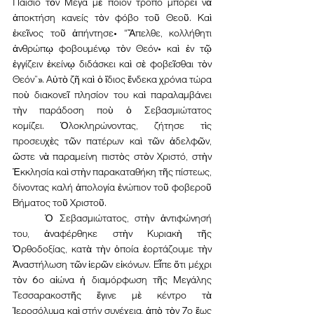
Παΐσιο τὸν Μέγα μὲ ποιόν τρόπο μπορεῖ νὰ 
ἀποκτήση κανείς τὸν φόβο τοῦ Θεοῦ. Καὶ 
ἐκεῖνος τοῦ ἀπήντησε• “Ἄπελθε, κολλήθητι 
ἀνθρώπῳ φοβουμένῳ τὸν Θεόν• καὶ ἐν τῷ 
ἐγγίζειν ἐκείνῳ διδάσκει καὶ σὲ φοβεῖσθαι τὸν 
Θεόν”». Αὐτὸ ζῆ καὶ ὁ ἴδιος ἔνδεκα χρόνια τώρα 
ποὺ διακονεῖ πλησίον του καὶ παραλαμβάνει 
τὴν παράδοση ποὺ ὁ Σεβασμιώτατος 
κομίζει. Ὁλοκληρώνοντας, ζήτησε τὶς 
προσευχὲς τῶν πατέρων καὶ τῶν ἀδελφῶν, 
ὥστε νὰ παραμείνη πιστὸς στὸν Χριστό, στὴν 
Ἐκκλησία καὶ στὴν παρακαταθήκη τῆς πίστεως, 
δίνοντας καλή ἀπολογία ἐνώπιον τοῦ φοβεροῦ 
Βήματος τοῦ Χριστοῦ.
	Ὁ Σεβασμιώτατος, στὴν ἀντιφώνησή 
του, ἀναφέρθηκε στὴν Κυριακὴ τῆς 
Ὀρθοδοξίας, κατὰ τὴν ὁποία ἑορτάζουμε τὴν 
Ἀναστήλωση τῶν ἱερῶν εἰκόνων. Εἶπε ὅτι μέχρι 
τὸν 6ο αἰώνα ἡ διαμόρφωση τῆς Μεγάλης 
Τεσσαρακοστῆς ἔγινε μὲ κέντρο τὰ 
Ἱεροσόλυμα καὶ στήν συνέχεια, ἀπὸ τὸν 7ο ἕως 