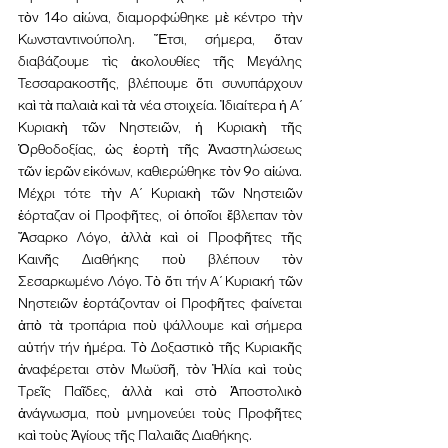
τὸν 14ο αἰώνα, διαμορφώθηκε μὲ κέντρο τὴν 
Κωνσταντινούπολη. Ἔτσι, σήμερα, ὅταν 
διαβάζουμε τὶς ἀκολουθίες τῆς Μεγάλης 
Τεσσαρακοστῆς, βλέπουμε ὅτι συνυπάρχουν 
καὶ τὰ παλαιὰ καὶ τὰ νέα στοιχεία. Ἰδιαίτερα ἡ Α΄ 
Κυριακὴ τῶν Νηστειῶν, ἡ Κυριακὴ τῆς 
Ὀρθοδοξίας, ὡς ἑορτὴ τῆς Ἀναστηλώσεως 
τῶν ἱερῶν εἰκόνων, καθιερώθηκε τὸν 9ο αἰώνα. 
Μέχρι τότε τὴν Α΄ Κυριακὴ τῶν Νηστειῶν 
ἑόρταζαν οἱ Προφῆτες, οἱ ὁποῖοι ἔβλεπαν τὸν 
Ἄσαρκο Λόγο, ἀλλὰ καὶ οἱ Προφῆτες τῆς 
Καινῆς Διαθήκης ποὺ βλέπουν τὸν 
Σεσαρκωμένο Λόγο. Τὸ ὅτι τήν Α΄ Κυριακή τῶν 
Νηστειῶν ἑορτάζονταν οἱ Προφῆτες φαίνεται 
ἀπὸ τὰ τροπάρια ποὺ ψάλλουμε καὶ σήμερα 
αὐτήν τήν ἡμέρα. Τὸ Δοξαστικὸ τῆς Κυριακῆς 
ἀναφέρεται στὸν Μωϋσῆ, τὸν Ἠλία καὶ τοὺς 
Τρεῖς Παῖδες, ἀλλὰ καὶ στὸ Ἀποστολικὸ 
ἀνάγνωσμα, ποὺ μνημονεύει τοὺς Προφῆτες 
καὶ τοὺς Ἁγίους τῆς Παλαιᾶς Διαθήκης.