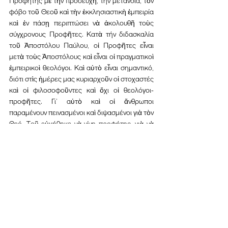
Προφήτης μὲ τὴν προσευχὴ, τήν μετάνοια, τὸν 
φόβο τοῦ Θεοῦ καὶ τὴν ἐκκλησιαστικὴ ἐμπειρία 
καὶ ἐν πάσῃ περιπτώσει νὰ ἀκολουθῆ τοὺς 
σύγχρονους Προφῆτες. Κατὰ τήν διδασκαλία 
τοῦ Ἀποστόλου Παύλου, οἱ Προφῆτες εἶναι 
μετὰ τοὺς Ἀποστόλους καὶ εἶναι οἱ πραγματικοὶ 
ἐμπειρικοὶ θεολόγοι. Καὶ αὐτὸ εἶναι σημαντικό, 
διότι στὶς ἡμέρες μας κυριαρχοῦν οἱ στοχαστές 
καὶ οἱ φιλοσοφοῦντες καὶ ὄχι οἱ θεολόγοι-
προφῆτες. Γι’ αὐτὸ καὶ οἱ ἄνθρωποι 
παραμένουν πεινασμένοι καὶ διψασμένοι γιὰ τὸν 
Θεό. Τοῦ εὐχήθηκε νὰ γίνη προφήτης, γιὰ νὰ 
εἶναι πραγματικὸς θεολόγος. Πρὸ τῆς 
λιτανεύσεως τῶν ἁγίων εἰκόνων ὁ 
Σεβασμιώτατος προχείρισε τὸν νέο 
Πρεσβύτερο σὲ Ἀρχιμανδρίτη.
	Ἀκολούθησε ἡ λιτανεία ἐντὸς τοῦ Ναοῦ, 
ὅπου ἀναγνώσθηκε τὸ Σύμβολο τῆς Πίστεως 
καὶ τμήματα τοῦ «Συνοδικοῦ τῆς 
Ὀρθοδοξίας». Μετὰ τὸ «Δι’ εὐχῶν» 
προσφέρθηκε κέρασμα σὲ ὅλους τοὺς 