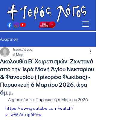
Ανάρτηση
Ιερός Λόγος
6 Μαρ
Ακολουθία Β΄ Χαιρετισμών: Ζωντανά
από την Ἱερὰ Μονή Ἁγίου Νεκταρίου
& Φανουρίου (Τρίκορφο Φωκίδας) -
Παρασκευή 6 Μαρτίου 2026, ώρα
6μ.μ.
Δημοσιεύτηκε: Παρασκευή 6 Μαρτίου 2026
https://www.youtube.com/watch?
v=wW7dtog6Pvw