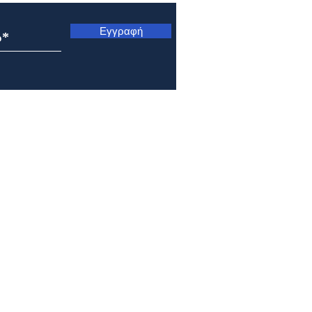
Εγγραφή
Ιερά Μονή Ομπλού: Εορτή
Μητρ
των Αγίων 7 Παίδων των εν
Κυνο
Εφέσω
από 
Καστ
1 by ioannoupro.com . Powered by Ioannou Dimitrios | Ναύπακτος | 