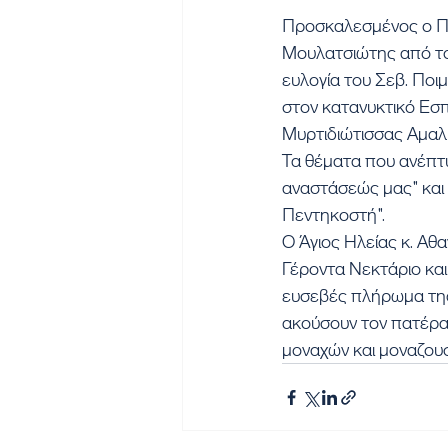
Προσκαλεσμένος ο Π
Μουλατσιώτης από το
ευλογία του Σεβ. Ποι
στον κατανυκτικό Εσπ
Μυρτιδιώτισσας Αμαλ
Τα θέματα που ανέπτυ
αναστάσεώς μας" και 
Πεντηκοστή".
Ο Άγιος Ηλείας κ. Αθ
Γέροντα Νεκτάριο και 
ευσεβές πλήρωμα της 
ακούσουν τον πατέρα
μοναχών και μοναζουσ