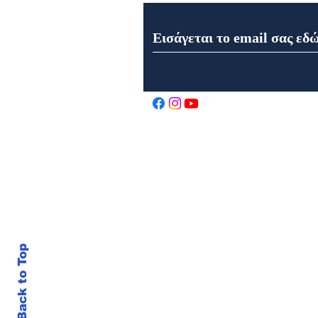
Μητρόπολη Μαντινείας και
Κυνουρίας: Το πρώτο
τριήμερο Ιερών
Παρακλήσεων
Back to Top
© 202