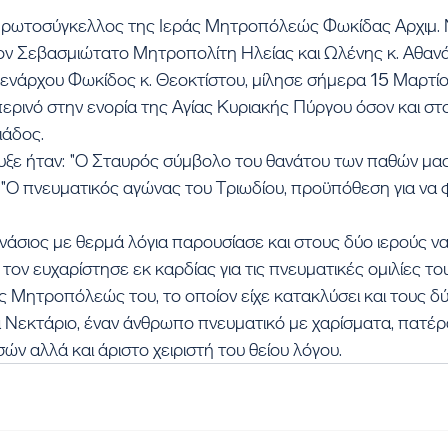
ρωτοσύγκελλος της Ιεράς Μητροπόλεώς Φωκίδας Αρχιμ. 
ν Σεβασμιώτατο Μητροπολίτη Ηλείας και Ωλένης κ. Αθανάσ
μενάρχου Φωκίδος κ. Θεοκτίστου, μίλησε σήμερα 15 Μαρτί
ερινό στην ενορία της Αγίας Κυριακής Πύργου όσον και στ
ιάδος.
ξε ήταν: "Ο Σταυρός σύμβολο του θανάτου των παθών μας 
"Ο πνευματικός αγώνας του Τριωδίου, προϋπόθεση για να 
ανάσιος με θερμά λόγια παρουσίασε και στους δύο ιερούς να
τον ευχαρίστησε εκ καρδίας για τις πνευματικές ομιλίες το
Μητροπόλεώς του, το οποίον είχε κατακλύσει και τους δύο
 Νεκτάριο, έναν άνθρωπο πνευματικό με χαρίσματα, πατέρ
ών αλλά και άριστο χειριστή του θείου λόγου.