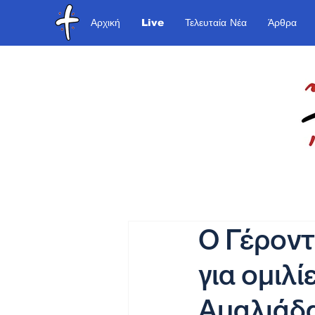
Αρχική
Live
Τελευταία Νέα
Άρθρα
Ο Γέρον
για ομιλ
Αμαλιάδ