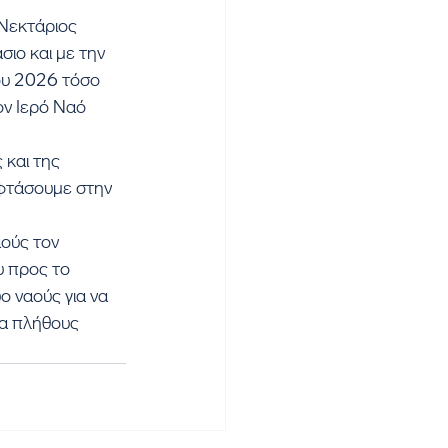
Νεκτάριος 
ιο και με την 
ου 2026 τόσο 
ον Ιερό Ναό 
και της 
φτάσουμε στην 
ούς τον 
υ προς το 
 ναούς για να 
α πλήθους 