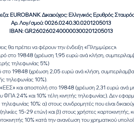
εζα: EUROBANK Δικαιούχος: Ελληνικός Ερυθρός Σταυρό
Αρ. Λογ/σμού: 0026.0240.30.0201205013
IBAN: GR2602602400000300201205013
σεις θα πρέπει να φέρουν την ένδειξη «Πλημμύρες».
ερό στο 19848 (χρέωση 1,95 ευρώ ανά κλήση, συμπεριλα
ερής τηλεφωνίας 5%)
τό στο 19848 (χρέωση 2,05 ευρώ ανά κλήση, συμπεριλαμ
τής τηλεφωνίας 10%).
 «ΕΕΣ» και αποστολή στο 19848 (χρέωση 2,31 ευρώ ανά μή
 ΦΠΑ 24% και 10% τέλη κινητής τηλεφωνίας). Δεν εφαρμό
τηλεφωνίας 10%: α) στους συνδρομητές που είναι δικαιού
(ηλικίες 15-29 ετών) και β) στους χρήστες καρτοκινητής, κ
ρτοκινητής 10% κατά την ανανέωση του χρηματικού υπολοί