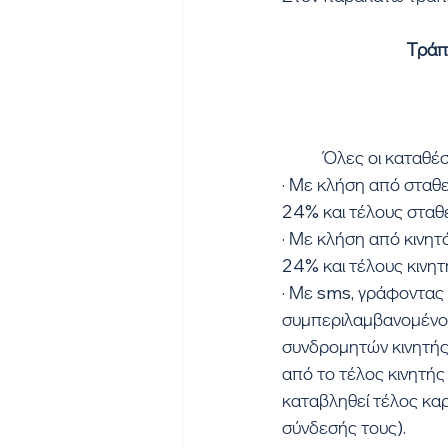
Τράπ
	Όλες οι καταθέ
· Με κλήση από σταθ
24% και τέλους σταθ
· Με κλήση από κινη
24% και τέλους κινη
· Με sms, γράφοντας
συμπεριλαμβανομένου
συνδρομητών κινητής 
από το τέλος κινητής 
καταβληθεί τέλος κα
σύνδεσής τους).