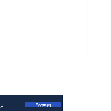
ς
Εγγραφή
Μητρόπολη Ναυπάκτου και
Μητρ