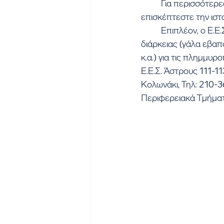
	Για περισσότερες πληροφορίες μπορείτε να καλείτε στο τηλέφωνο: 210 36 09 825 ή να 
επισκέπτεστε την ισ
	Επιπλέον, ο Ε.Ε.Σ. απευθύνει κάλεσμα στο κόσμο για τη συγκέντρωση τροφίμων μακράς 
διάρκειας (γάλα εβαπ
κ.α.) για τις πλημμυ
Ε.Ε.Σ. Άστρους 111-1
Κολωνάκι, Τηλ: 210-
Περιφερειακά Τμήματ