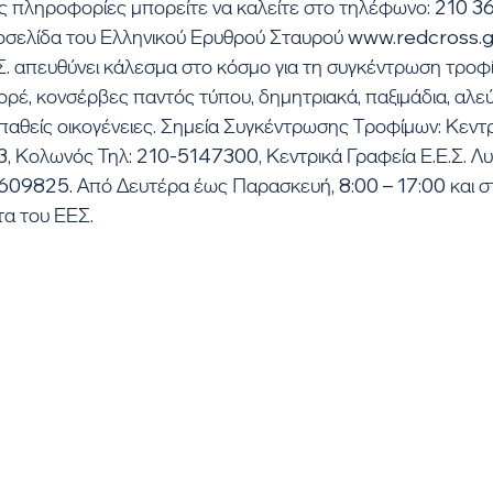
τοσελίδα του Ελληνικού Ερυθρού Σταυρού www.redcross.g
ορέ, κονσέρβες παντός τύπου, δημητριακά, παξιμάδια, αλεύρ
ροπαθείς οικογένειες. Σημεία Συγκέντρωσης Τροφίμων: Κεντ
13, Κολωνός Τηλ: 210-5147300, Κεντρικά Γραφεία Ε.Ε.Σ. Λυ
3609825. Από Δευτέρα έως Παρασκευή, 8:00 – 17:00 και σ
α του ΕΕΣ.