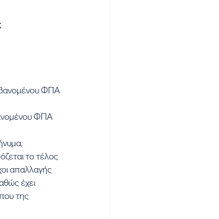
ς
μβανομένου ΦΠΑ 
βανομένου ΦΠΑ 
νυμα, 
ζεται το τέλος 
χοι απαλλαγής 
αθώς έχει 
που της 