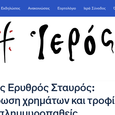
Εκδηλώσεις
Ανακοινώσεις
Εορτολόγιο
Ιερά Σύνοδος
ς Ερυθρός Σταυρός:
ρωση χρημάτων και τροφ
 πλημμυροπαθείς