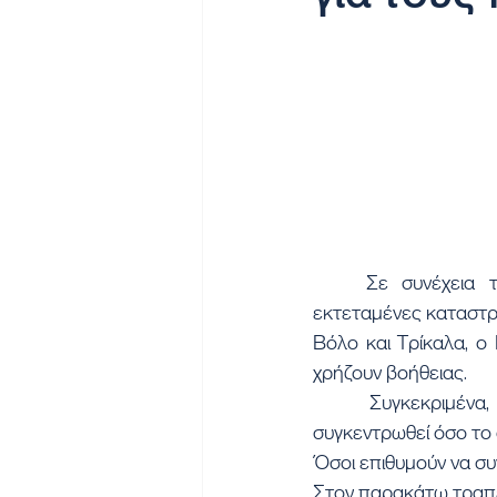
	Σε συνέχεια της μεγάλης κινητοποίησης του Ελληνικού Ερυθρού Σταυρού για τις 
εκτεταμένες καταστρ
Βόλο και Τρίκαλα, ο
χρήζουν βοήθειας.
	Συγκεκριμένα, απευθύνει κάλεσμα προς ενίσχυση των πληγέντων, με στόχο να 
συγκεντρωθεί όσο το
Όσοι επιθυμούν να συ
Στον παρακάτω τραπε