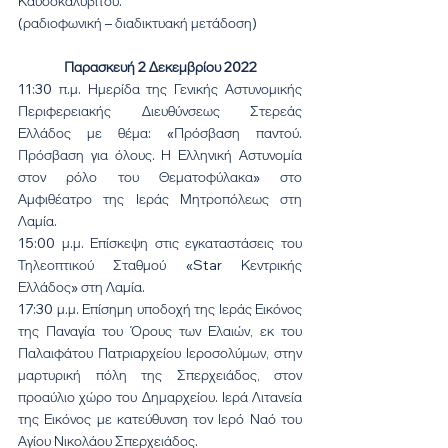
Καυσοκαλυβίτου. 
(ραδιοφωνική – διαδικτυακή μετάδοση)
Παρασκευή 2 Δεκεμβρίου 2022
11:30 π.μ. Ημερίδα της Γενικής Αστυνομικής 
Περιφερειακής Διευθύνσεως Στερεάς 
Ελλάδος με θέμα: «Πρόσβαση παντού. 
Πρόσβαση για όλους. Η Ελληνική Αστυνομία 
στον ρόλο του Θεματοφύλακα» στο 
Αμφιθέατρο της Ιεράς Μητροπόλεως στη 
Λαμία.
15:00 μ.μ. Επίσκεψη στις εγκαταστάσεις του 
Τηλεοπτικού Σταθμού «Star Κεντρικής 
Ελλάδος» στη Λαμία.
17:30 μ.μ. Επίσημη υποδοχή της Ιεράς Εικόνος 
της Παναγία του Όρους των Ελαιών, εκ του 
Παλαιφάτου Πατριαρχείου Ιεροσολύμων, στην 
μαρτυρική πόλη της Σπερχειάδος, στον 
προαύλιο χώρο του Δημαρχείου. Ιερά Λιτανεία 
της Εικόνος με κατεύθυνση τον Ιερό Ναό του 
Αγίου Νικολάου Σπερχειάδος.