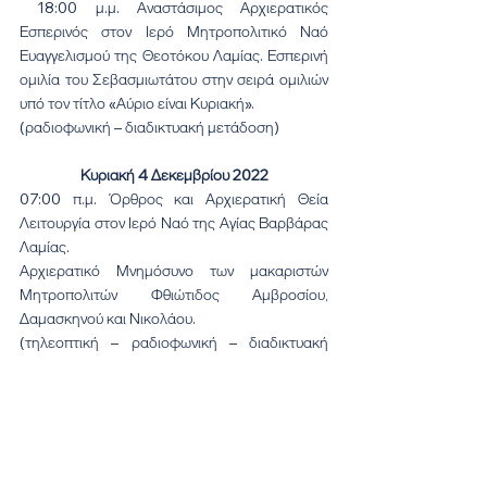
18:00 μ.μ. Αναστάσιμος Αρχιερατικός 
Εσπερινός στον Ιερό Μητροπολιτικό Ναό 
Ευαγγελισμού της Θεοτόκου Λαμίας. Εσπερινή 
ομιλία του Σεβασμιωτάτου στην σειρά ομιλιών 
υπό τον τίτλο «Αύριο είναι Κυριακή».
(ραδιοφωνική – διαδικτυακή μετάδοση)
Κυριακή 4 Δεκεμβρίου 2022
07:00 π.μ. Όρθρος και Αρχιερατική Θεία 
Λειτουργία στον Ιερό Ναό της Αγίας Βαρβάρας 
Λαμίας.
Αρχιερατικό Μνημόσυνο των μακαριστών 
Μητροπολιτών Φθιώτιδος Αμβροσίου, 
Δαμασκηνού και Νικολάου. 
(τηλεοπτική – ραδιοφωνική – διαδικτυακή 
μετάδοση)
11:30 π.μ. Αρχιερατικό Τρισάγιο επί του τάφου 
του μακαριστού Μητροπολίτου Φθιώτιδος 
κυρού Δαμασκηνού στο Κοιμητήριο Παναγίας 
Ξηριώτισσας Λαμίας.
12:00 μ.μ. Έναρξη από την Ιερά Μονή Αγίου 