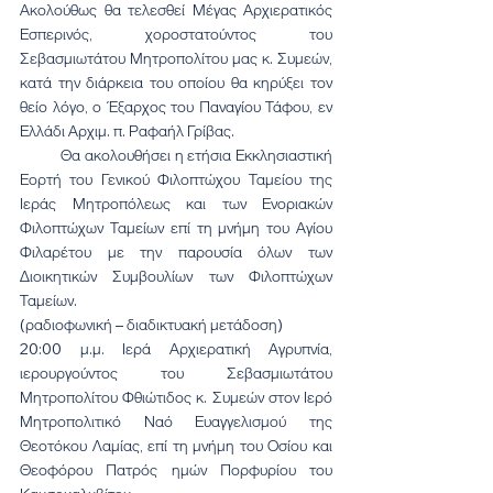
Ακολούθως θα τελεσθεί Μέγας Αρχιερατικός 
Εσπερινός, χοροστατούντος του 
Σεβασμιωτάτου Μητροπολίτου μας κ. Συμεών, 
κατά την διάρκεια του οποίου θα κηρύξει τον 
θείο λόγο, ο Έξαρχος του Παναγίου Τάφου, εν 
Ελλάδι Αρχιμ. π. Ραφαήλ Γρίβας.
          Θα ακολουθήσει η ετήσια Εκκλησιαστική 
Εορτή του Γενικού Φιλοπτώχου Ταμείου της 
Ιεράς Μητροπόλεως και των Ενοριακών 
Φιλοπτώχων Ταμείων επί τη μνήμη του Αγίου 
Φιλαρέτου με την παρουσία όλων των 
Διοικητικών Συμβουλίων των Φιλοπτώχων 
Ταμείων.
(ραδιοφωνική – διαδικτυακή μετάδοση)
20:00 μ.μ. Ιερά Αρχιερατική Αγρυπνία, 
ιερουργούντος του Σεβασμιωτάτου 
Μητροπολίτου Φθιώτιδος κ. Συμεών στον Ιερό 
Μητροπολιτικό Ναό Ευαγγελισμού της 
Θεοτόκου Λαμίας, επί τη μνήμη του Οσίου και 
Θεοφόρου Πατρός ημών Πορφυρίου του 