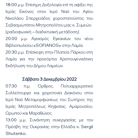
18:00 μ.μ. Επίσημη Δοξολογία επί τη αφίξει της 
Ιεράς Εικόνος στον Ιερό Ναό του Αγίου 
Νικολάου Σπερχειάδος χοροστατούντος του 
Σεβασμιωτάτου Μητροπολίτου μας κ. Συμεών.
(ραδιοφωνική – διαδικτυακή μετάδοση) 
20:00 μ.μ. Αγιασμός Εγκαινίων του νέου 
Βιβλιοπωλείου «SOFIANOS» στην Λαμία.
20:30 μ.μ. Επίσκεψη στην Πλατεία Πάρκου στη 
Λαμία για την προεόρτια Χριστουγεννιάτικη 
Εκδήλωση του Δήμου Λαμιέων.
Σάββατο 3 Δεκεμβρίου 2022
07:30 π.μ. Όρθρος, Πολυαρχιερατικό 
Συλλείτουργο και χειροτονία Διακόνου στον 
Ιερό Ναό Μεταμορφώσεως του Σωτήρος της 
Ιεράς Μητροπόλεως Κηφισίας, Αμαρουσίου, 
Ωρωπού και Μαραθώνος.
13:00 μ.μ. Συνάντηση συνεργασίας με τον 
Πρέσβη της Ουκρανίας στην Ελλάδα κ. Sergil 
Shutenko
.