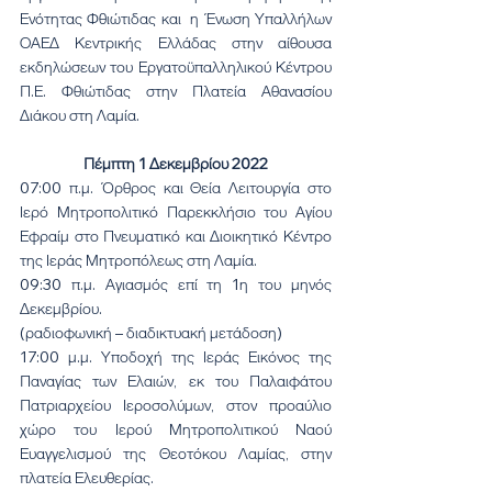
Ενότητας Φθιώτιδας και  η Ένωση Υπαλλήλων 
ΟΑΕΔ Κεντρικής Ελλάδας στην αίθουσα 
εκδηλώσεων του Εργατοϋπαλληλικού Κέντρου 
Π.Ε. Φθιώτιδας στην Πλατεία Αθανασίου 
Διάκου στη Λαμία.
Πέμπτη 1 Δεκεμβρίου 2022
07:00 π.μ. Όρθρος και Θεία Λειτουργία στο 
Ιερό Μητροπολιτικό Παρεκκλήσιο του Αγίου 
Εφραίμ στο Πνευματικό και Διοικητικό Κέντρο 
της Ιεράς Μητροπόλεως στη Λαμία. 
09:30 π.μ. Αγιασμός επί τη 1η του μηνός 
Δεκεμβρίου.
(ραδιοφωνική – διαδικτυακή μετάδοση)
17:00 μ.μ. Υποδοχή της Ιεράς Εικόνος της 
Παναγίας των Ελαιών, εκ του Παλαιφάτου 
Πατριαρχείου Ιεροσολύμων, στον προαύλιο 
χώρο του Ιερού Μητροπολιτικού Ναού 
Ευαγγελισμού της Θεοτόκου Λαμίας, στην 
πλατεία Ελευθερίας.