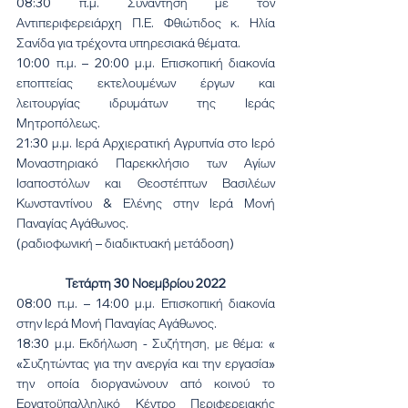
08:30 π.μ. Συνάντηση με τον 
Αντιπεριφερειάρχη Π.Ε. Φθιώτιδος κ. Ηλία 
Σανίδα για τρέχοντα υπηρεσιακά θέματα.
10:00 π.μ. – 20:00 μ.μ. Επισκοπική διακονία 
εποπτείας εκτελουμένων έργων και 
λειτουργίας ιδρυμάτων της Ιεράς 
Μητροπόλεως.
21:30 μ.μ. Ιερά Αρχιερατική Αγρυπνία στο Ιερό 
Μοναστηριακό Παρεκκλήσιο των Αγίων 
Ισαποστόλων και Θεοστέπτων Βασιλέων 
Κωνσταντίνου & Ελένης στην Ιερά Μονή 
Παναγίας Αγάθωνος.
(ραδιοφωνική – διαδικτυακή μετάδοση)
Τετάρτη 30 Νοεμβρίου 2022
08:00 π.μ. – 14:00 μ.μ. Επισκοπική διακονία 
στην Ιερά Μονή Παναγίας Αγάθωνος.
18:30 μ.μ. Εκδήλωση - Συζήτηση, με θέμα: « 
«Συζητώντας για την ανεργία και την εργασία» 
την οποία διοργανώνουν από κοινού το 
Εργατοϋπαλληλικό Κέντρο Περιφερειακής 