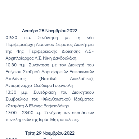
Δευτέρα 28 Νοεμβρίου 2022
09:30 π.μ. Συνάντηση με τη νέα 
Περιφερειάρχη Λιμενικού Σώματος Διοικήτρια 
της 4ης Περιφερειακής Διοίκησης Λ.Σ.- 
Αρχιπλοίαρχος Λ.Σ. Νίκη Δανδουλάκη.
10:30 π.μ. Συνάντηση με τον Διοικητή του  
Επίγειου Σταθμού Δορυφορικών Επικοινωνιών 
Αταλάντης (Νατοϊκό Διακλαδικό), 
Αντισμήναρχο  Θεόδωρο Γουργουλή
13:30 μ.μ. Συνεδρίαση του Διοικητικού 
Συμβουλίου του Φιλανθρωπικού Ιδρύματος 
«Σταμάτη & Ελένης Βαφειαδάκη».
17:00 - 23:00 μ.μ. Συνέχιση των ακροάσεων 
των κληρικών της Ιεράς Μητροπόλεως.
Τρίτη 29 Νοεμβρίου 2022