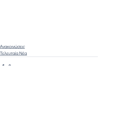
Ανακοινώσεις
Τελευταία Νέα
Εμφάνιση όλων
Πρόσφατες αναρτήσεις