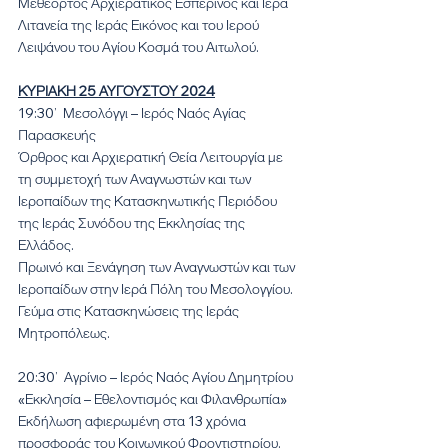
Μεθέορτος Αρχιερατικός Εσπερινός και Ιερά 
Λιτανεία της Ιεράς Εικόνος και του Ιερού 
Λειψάνου του Αγίου Κοσμά του Αιτωλού.
ΚΥΡΙΑΚΗ 25 ΑΥΓΟΥΣΤΟΥ 2024
19:30’  Μεσολόγγι – Ιερός Ναός Αγίας 
Παρασκευής 
Όρθρος και Αρχιερατική Θεία Λειτουργία με 
τη συμμετοχή των Αναγνωστών και των 
Ιεροπαίδων της Κατασκηνωτικής Περιόδου 
της Ιεράς Συνόδου της Εκκλησίας της 
Ελλάδος.
Πρωινό και Ξενάγηση των Αναγνωστών και των 
Ιεροπαίδων στην Ιερά Πόλη του Μεσολογγίου.
Γεύμα στις Κατασκηνώσεις της Ιεράς 
Μητροπόλεως.
20:30’  Αγρίνιο – Ιερός Ναός Αγίου Δημητρίου 
«Εκκλησία – Εθελοντισμός και Φιλανθρωπία» 
Εκδήλωση αφιερωμένη στα 13 χρόνια 
προσφοράς του Κοινωνικού Φροντιστηρίου.