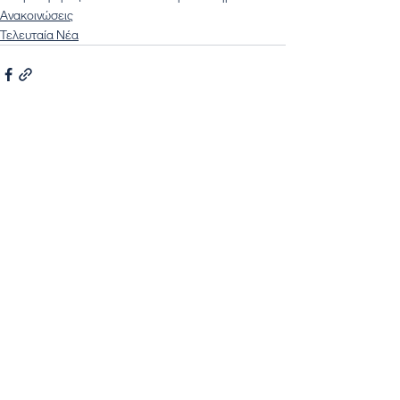
Ανακοινώσεις
Τελευταία Νέα
Εμφάνιση όλων
Πρόσφατες αναρτήσεις