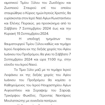
ιαματικού Τιμίου Ξύλου του Ζωοδόχου και 
Ζωοποιού Σταυρού επί του οποίου 
σταυρώθηκε ο Κύριος ημών Ιησούς Χριστός, θα 
ευρίσκονται στον Ιερό Ναό Αγίων Κωνσταντίνου 
και Ελένης Πειραιώς, για προσκύνημα από το 
Σάββατο 7 Σεπτεμβρίου 2024 έως και την 
Κυριακή 15 Σεπτεμβρίου 2024.
	Η υποδοχή τμημάτων του 
θαυματουργού Τιμίου Ξύλου καθώς και τεμάχιο 
Ιερού Λειψάνου εκ της δεξιάς χειρός του Αγίου 
Ιωάννου του Προδρόμου, θα γίνει το Σάββατο 7 
Σεπτεμβρίου 2024 και ώρα 11:00 π.μ. στην 
είσοδο του Ιερού Ναού.
	Το Τίμιο Ξύλο μαζί με το τεμάχιο Ιερού 
Λειψάνου εκ της δεξιάς χειρός του Αγίου 
Ιωάννου του Προδρόμου θα κομίσει ο 
Καθηγούμενος του Ιερού Ησυχαστηρίου Αγίων 
Αυγουστίνου και Σεραφείμ του Σαρώφ, 
Τρικόρφου Φωκίδος, Γέροντας Νεκτάριος 
Μουλατσιώτης με συνοδεία πατέρων.