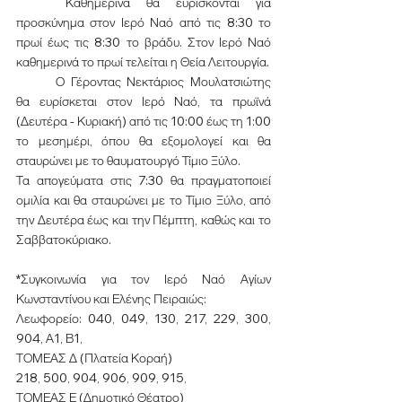
	Καθημερινά θα ευρίσκονται για 
προσκύνημα στον Ιερό Ναό από τις 8:30 το 
πρωί έως τις 8:30 το βράδυ. Στον Ιερό Ναό 
καθημερινά το πρωί τελείται η Θεία Λειτουργία.
	Ο Γέροντας Νεκτάριος Μουλατσιώτης 
θα ευρίσκεται στον Ιερό Ναό, τα πρωϊνά 
(Δευτέρα - Κυριακή) από τις 10:00 έως τη 1:00 
το μεσημέρι, όπου θα εξομολογεί και θα 
σταυρώνει με το θαυματουργό Τίμιο Ξύλο.
Τα απογεύματα στις 7:30 θα πραγματοποιεί 
ομιλία και θα σταυρώνει με το Τίμιο Ξύλο, από 
την Δευτέρα έως και την Πέμπτη, καθώς και το 
Σαββατοκύριακο.
*Συγκοινωνία για τον Ιερό Ναό Αγίων 
Κωνσταντίνου και Ελένης Πειραιώς:
Λεωφορείο: 040, 049, 130, 217, 229, 300, 
904, Α1, Β1,
ΤΟΜΕΑΣ Δ (Πλατεία Κοραή)
218, 500, 904, 906, 909, 915,
ΤΟΜΕΑΣ Ε (Δημοτικό Θέατρο)