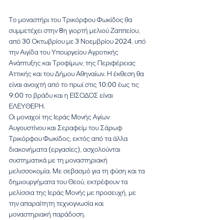
Το μοναστήρι του Τρικόρφου Φωκίδος θα 
συμμετέχει στην 8η γιορτή μελιού Ζαππείου, 
από 30 Οκτωβρίου με 3 Νοεμβρίου 2024, υπό 
την Αιγίδα του Υπουργείου Αγροτικής 
Ανάπτυξης και Τροφίμων, της Περιφέρειας 
Αττικής και του Δήμου Αθηναίων. Η έκθεση θα 
είναι ανοιχτή από το πρωί στις 10:00 έως τις 
9:00 το βράδυ και η ΕΙΣΟΔΟΣ είναι 
ΕΛΕΥΘΕΡΗ.
Οι μοναχοί της Ιεράς Μονής Αγίων 
Αυγουστίνου και Σεραφείμ του Σάρωφ 
Τρικόρφου Φωκίδος, εκτός από τα άλλα 
διακονήματα (εργασίες), ασχολούνται 
συστηματικά με τη μοναστηριακή 
μελισσοκομία. Με σεβασμό για τη φύση και τα 
δημιουργήματα του Θεού, εκτρέφουν τα 
μελίσσια της Ιεράς Μονής με προσευχή, με 
την απαραίτητη τεχνογνωσία και 
μοναστηριακή παράδοση.