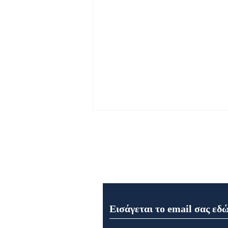
Εγγραφή στο Newsletter μα
Μητρόπολη Ναυπάκτου και
Αγίου Βλασίου: Αρχιερατική