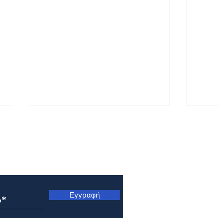
ς
Εγγραφή
Μητρόπολη Μαντινείας και
Μητρ
Κυνουρίας: Η εορτή της
Κυνο