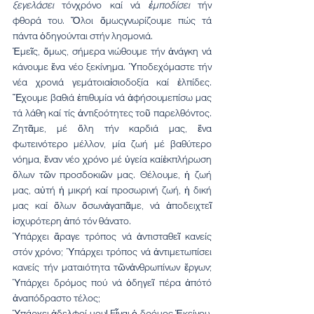
ξεγελάσει
 τόνχρόνο καί νά 
ἐμποδίσει 
τήν 
φθορά του. Ὅλοι ὅμωςγνωρίζουμε πώς τά 
πάντα ὁδηγούνται στήν λησμονιά.
Ἐμεῖς, ὅμως, σήμερα νιώθουμε τήν ἀνάγκη νά 
κάνουμε ἕνα νέο ξεκίνημα. Ὑποδεχόμαστε τήν 
νέα χρονιά γεμάτοιαἰσιοδοξία καί ἐλπίδες. 
Ἔχουμε βαθιά ἐπιθυμία νά ἀφήσουμεπίσω μας 
τά λάθη καί τίς ἀντιξοότητες τοῦ παρελθόντος. 
Ζητᾶμε, μέ ὅλη τήν καρδιά μας, ἕνα 
φωτεινότερο μέλλον, μία ζωή μέ βαθύτερο 
νόημα, ἕναν νέο χρόνο μέ ὑγεία καίἐκπλήρωση 
ὅλων τῶν προσδοκιῶν μας. Θέλουμε, ἡ ζωή 
μας, αὐτή ἡ μικρή καί προσωρινή ζωή, ἡ δική 
μας καί ὅλων ὅσωνἀγαπᾶμε, νά ἀποδειχτεῖ 
ἰσχυρότερη ἀπό τόν θάνατο.
Ὑπάρχει ἄραγε τρόπος νά ἀντισταθεῖ κανείς 
στόν χρόνο; Ὑπάρχει τρόπος νά ἀντιμετωπίσει 
κανείς τήν ματαιότητα τῶνἀνθρωπίνων ἔργων; 
Ὑπάρχει δρόμος πού νά ὁδηγεῖ πέρα ἀπότό 
ἀναπόδραστο τέλος;
Ὑπάρχει ἀδελφοί μου! Εἶναι ὁ δρόμος Ἐκείνου, 