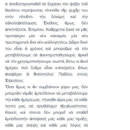
ὁ ὁποῖοςπροσπαθεῖ νά ξεχάσει τόν φόβο τοῦ 
θανάτου στρέφοντας τόνπόθο τῆς ψυχῆς του 
στόν πλοῦτο, τήν δύναμη καί τήν 
εὔκοληἀπόλαυση. Ἐκεῖνος, ὅμως, δέν 
ἀπελπίζεται. Ἐπιμένει. Καίἔρχεται ξανά νά μᾶς 
προσφέρει μία νέα εὐκαιρία, μία νέα 
πρωτοχρονιά, ἕνα νέο «εὐλογητός». Δῶρο δικό 
του εἶναι ὁ χρόνος καί μποροῦμε νά τόν 
μεταβάλλουμε σέ ἀνεκτίμητοθησαυρό, ἀρκεῖ 
νά τόν χρησιμοποιήσουμε σωστά, ἔστω κι ἄνοἱ 
ἡμέρες πού ζοῦμε εἶναι «
πονηρές»
, ὅπως 
ἀναφέρει ὁ Ἀπόστολος Παῦλος στούς 
Ἐφεσίους.
Ὅσα ὅμως κι ἄν συμβαίνουν γύρω μας, δέν 
μποροῦν νάμᾶς ἐμποδίσουν νά μεταβάλλουμε 
τήν κάθε ἡμέρα μας, τήνκάθε ὥρα μας, τό κάθε 
λεπτό μας, σέ 
προθάλαμο τῆςαἰωνιότητος
. 
Κανείς καί τίποτα δέν μπορεῖ νά σταθεῖ 
ἐμπόδιοστήν ἀπόφασή μας κάθε μας πράξη, 
κάθε μας σκέψη καί κάθε μας λόγος νά 