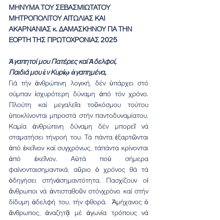
ΜΗΝΥΜΑ ΤΟΥ ΣΕΒΑΣΜΙΩΤΑΤΟΥ 
ΜΗΤΡΟΠΟΛΙΤΟΥ
ΑΙΤΩΛΙΑΣ ΚΑΙ 
ΑΚΑΡΝΑΝΙΑΣ κ. ΔΑΜΑΣΚΗΝΟΥ ΓΙΑ ΤΗΝ 
ΕΟΡΤΗ ΤΗΣ ΠΡΩΤΟΧΡΟΝΙΑΣ 2025
Ἀγαπητοί μου Πατέρες καί Ἀδελφοί,
Παιδιά μου ἐν Κυρίῳ ἀγαπημένα,
Γιά τήν ἀνθρώπινη λογική, δέν ὑπάρχει στό 
σύμπαν ἰσχυρότερη δύναμη ἀπό τόν χρόνο. 
Πλούτη καί μεγαλεῖα τοῦκόσμου τούτου 
ὑποκλίνονται μπροστά στήν παντοδυναμίατου. 
Καμία ἀνθρώπινη δύναμη δέν μπορεῖ νά 
σταματήσει τήνροή του. Τά πάντα ἐξαρτῶνται 
ἀπό ἐκεῖνον καί συγχρόνως, τάπάντα κρίνονται 
ἀπό ἐκεῖνον. Αὐτά ποὐ σήμερα 
φαίνονταισημαντικά, αὔριο ὁ χρόνος θά τά 
ὁδηγήσει στήνἀσημαντότητα. Πασχίζουν οἱ 
ἄνθρωποι νά ἀντισταθοῦν στόνχρόνο καί στήν 
δίδυμη ἀδελφή του, τήν φθορά.  Ἀμήχανος ὁ 
ἄνθρωπος, ἀναζητᾷ μέ ἀγωνία τρόπους νά 