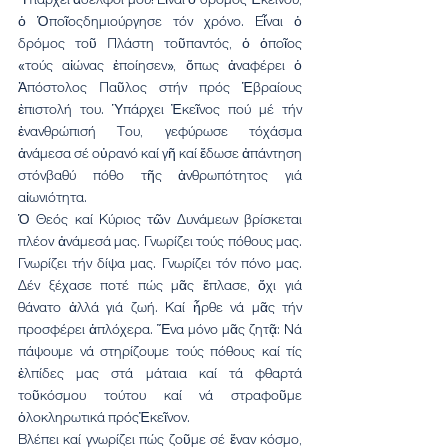
ὁ Ὁποῖοςδημιούργησε τόν χρόνο. Εἶναι ὁ 
δρόμος τοῦ Πλάστη τοῦπαντός, ὁ ὁποῖος 
«τούς αἰώνας ἐποίησεν», ὅπως ἀναφέρει ὁ 
Ἀπόστολος Παῦλος στήν πρός Ἑβραίους 
ἐπιστολή του. Ὑπάρχει Ἐκεῖνος πού μέ τήν 
ἐνανθρώπισή Του, γεφύρωσε τόχάσμα 
ἀνάμεσα σέ οὐρανό καί γῆ καί ἔδωσε ἀπάντηση 
στόνβαθύ πόθο τῆς ἀνθρωπότητος γιά 
αἰωνιότητα. 
Ὁ Θεός καί Κύριος τῶν Δυνάμεων βρίσκεται 
πλέον ἀνάμεσά μας. Γνωρίζει τούς πόθους μας. 
Γνωρίζει τήν δίψα μας. Γνωρίζει τόν πόνο μας. 
Δέν ξέχασε ποτέ πώς μᾶς ἔπλασε, ὄχι γιά 
θάνατο ἀλλά γιά ζωή. Καί ἦρθε νά μᾶς τήν 
προσφέρει ἁπλόχερα. Ἕνα μόνο μᾶς ζητᾷ: Νά 
πάψουμε νά στηρίζουμε τούς πόθους καί τίς 
ἐλπίδες μας στά μάταια καί τά φθαρτά 
τοῦκόσμου τούτου καί νά στραφοῦμε 
ὁλοκληρωτικά πρόςἘκεῖνον.
Βλέπει καί γνωρίζει πώς ζοῦμε σέ ἕναν κόσμο, 