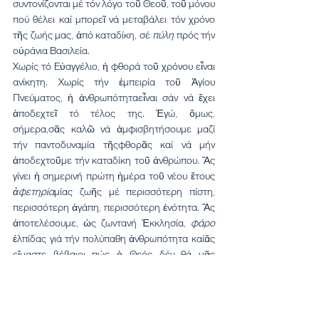
συντονίζονται μέ τόν λόγο τοῦ Θεοῦ, τοῦ μόνου 
πού θέλει καί μπορεῖ νά μεταβάλει τόν χρόνο 
τῆς ζωής μας, ἀπό καταδίκη, σέ 
πύλη
 πρός τήν 
οὐράνια Βασιλεία. 
Χωρίς τό Εὐαγγέλιο, ἡ φθορά τοῦ χρόνου εἶναι 
ανίκητη. Χωρίς τήν ἐμπειρία τοῦ Ἁγίου 
Πνεύματος, ἡ ἀνθρωπότηταεἶναι σάν νά ἔχει 
ἀποδεχτεῖ τό τέλος της. Ἐγώ, ὅμως, 
σήμερα,σᾶς καλῶ νά ἀμφισβητήσουμε μαζί 
τήν παντοδυναμία τῆςφθορᾶς καί νά μήν 
ἀποδεχτοῦμε τήν καταδίκη τοῦ ἀνθρώπου. Ἄς 
γίνει ἡ σημερινή πρώτη ἡμέρα τοῦ νέου ἔτους 
ἀφετηρία
μίας ζωῆς μέ περισσότερη πίστη, 
περισσότερη ἀγάπη, περισσότερη ἑνότητα. Ἄς 
ἀποτελέσουμε, ὡς ζωντανή Ἐκκλησία, 
φάρο
ἐλπίδας γιά τήν πολύπαθη ἀνθρωπότητα καίἄς 
εἴμαστε βέβαιοι πώς ὁ Θεός δέν θά μᾶς 
ἐγκαταλείψει ποτέ.
Καλό καί εὐλογημένο τό νέο ἔτος, μέ τήν Χάρη 
καί τήνεὐλογία τοῦ Θεοῦ.
Μέ ὅλη μου τήν πατρική ἀγάπη