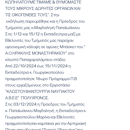
ΚΩΠΗΛΑΤΟΥΜΕ ΤΙΜΑΜΕ & ΘΥΜΟΜΑΣΤΕ 
ΤΟΥΣ ΜΙΚΡΟΥΣ ΔΩΡΗΤΕΣ ΟΡΓΑΝΩΝ ΚΑΙ 
ΤΙΣ ΟΙΚΟΓΕΝΕΙΕΣ ΤΟΥΣ". Στην
 εκδήλωση παρευρέθηκε και η Πρόεδρος του 
Τμήματός μας κ.Μαγδαληνή Παπαϊωάννου.
Στις 1/12 και 15/12 η Εκπαιδεύτρια μαζί με 
Εθελοντές του Τμήματός μας παρείχαν 
υγειονομική κάλυψη σε αγώνες Μπάσκετ του " 
Α.Ο.ΗΡΑΚΛΗΣ ΜΟΝΑΣΤΗΡΑΚΙΟΥ" στο 
κλειστό Παπαχαραλάμπειο στάδιο.
Από 22/10/2024 έως 15/11/2024 η 
Εκπαιδεύτρια κ. Γεωργακοπούλου 
πραγματοποίησε 16ωρο Πρόγραμμα Π.Β 
στους εργαζόμενους στο Εργοστάσιο 
"ΚΛΩΣΤΟΥΦΑΝΤΟΥΡΓΙΑ ΝΑΥΠΑΚΤΟΥ 
Α.Β.Ε.Ε"  ̈ΠΟΛΥΧΡΟΝΟΣ.
Στις 03/12/2024 η Πρόεδρος του Τμήματός 
κ. Παπαϊωάννου Μαγδαληνή ,η Εκπαιδεύτρια κ. 
Γεωργακοπούλου Μαρίνα και Εθελοντές 
πραγματοποίησαν καμπάνια για την Αρτηριακή 
Πίεση στην Κεντρική Πλατεία "Φαρμάκη"της 