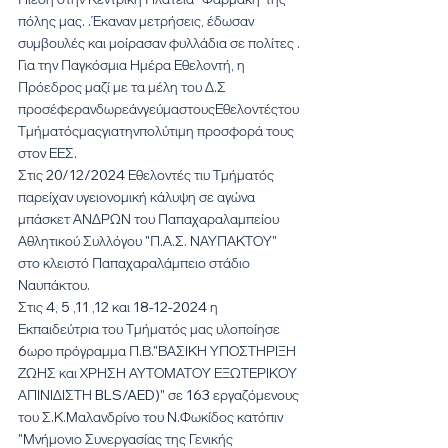
πόλης μας. .Έκαναν μετρήσεις, έδωσαν 
συμβουλές και μοίρασαν φυλλάδια σε πολίτες .
Για την Παγκόσμια Ημέρα Εθελοντή, η 
Πρόεδρος μαζί με τα μέλη του Δ.Σ 
προσέφερανδωρεάνγεύμαστουςΕθελοντέςτου
Τμήματόςμαςγιατηνπολύτιμη προσφορά τους 
στον ΕΕΣ.
Στις 20/12/2024 Εθελοντές τιυ Τμήματός 
παρείχαν υγειονομική κάλυψη σε αγώνα 
μπάσκετ ΑΝΔΡΩΝ του Παπαχαραλαμπείου 
Αθλητικού Συλλόγου "Π.Α.Σ. ΝΑΥΠΑΚΤΟΥ" 
στο κλειστό Παπαχαραλάμπειο στάδιο 
Ναυπάκτου.
Στις 4, 5 ,11 ,12 και 18-12-2024 η 
Εκπαιδεύτρια του Τμήματός μας υλοποίησε 
6ωρο πρόγραμμα Π.Β."ΒΑΣΙΚΗ ΥΠΟΣΤΗΡΙΞΗ 
ΖΩΗΣ και ΧΡΗΣΗ ΑΥΤΟΜΑΤΟΥ ΕΞΩΤΕΡΙΚΟΥ 
ΑΠΙΝΙΔΙΣΤΗ BLS/AED)" σε 163 εργαζόμενους 
του Σ.Κ.Μαλανδρίνο του Ν.Φωκίδος κατόπιν 
"Μνήμονιο Συνεργασίας της Γενικής 