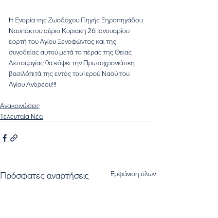
Η Ενορία της Ζωοδόχου Πηγής Ξηροπηγάδου 
Ναυπάκτου αύριο Κυριακη 26 Ιανουαρίου 
εορτή του Αγίου Ξενοφώντος και της 
συνοδείας αυτού μετά το πέρας της Θείας 
Λειτουργίας θα κόψει την Πρωτοχρονιάτικη 
βασιλόπιτά της εντός του Ιερού Ναού του 
Αγίου Ανδρέου!!!
Ανακοινώσεις
Τελευταία Νέα
Εμφάνιση όλων
Πρόσφατες αναρτήσεις