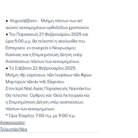
●  Ψυχοσάββατο -  Μνήμη πάντων των απ' 
αιώνος κεκοιμημένων ορθοδόξων χριστιανών. 
● Την Παρασκευή 21 Φεβρουαρίου 2025 και 
ώρα 5:00 μ.μ. θα τελεστεί η ακολουθία του 
Εσπερινού  εν συνεχεία ο Νεκρωσιμος 
Κανόνας και η Επιμνημόσυνη Δέηση υπέρ 
Αναπαύσεως πάντων των κεκοιμημένων.
● Το Σάββατο 22 Φεβρουαρίου 2025
Μνήμη τῆς εὑρέσεως τῶν λειψάνων τῶν Ἁγίων 
Μαρτύρων τῶν ἐν τοῖς Εὐγενίου.
Στον Ιερό Ναό Αγίας Παρασκευής Ναυπάκτου 
Θα τελεστεί  Όρθρος και  Θεία Λειτουργία και 
η Επιμνημόσυνη Δέηση υπέρ αναπαύσεως 
πάντων των κεκοιμημένων. 
° Ώρα Έναρξης 7:00 π.μ. με 9:00 π.μ.
Ανακοινώσεις
Τελευταία Νέα