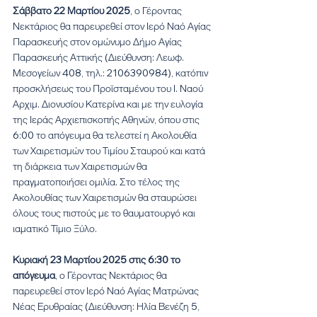
Σάββατο 22 Μαρτίου 2025
, ο Γέροντας 
Νεκτάριος θα παρευρεθεί στον Ιερό Ναό Αγίας 
Παρασκευής στον ομώνυμο Δήμο Αγίας 
Παρασκευής Αττικής (Διεύθυνση: Λεωφ. 
Μεσογείων 408, τηλ.: 2106390984), κατόπιν 
προσκλήσεως του Προϊσταμένου του Ι. Ναού 
Αρχιμ. Διονυσίου Κατερίνα και με την ευλογία 
της Ιεράς Αρχιεπισκοπής Αθηνών, όπου στις 
6:00 το απόγευμα θα τελεστεί η Ακολουθία 
των Χαιρετισμών του Τιμίου Σταυρού και κατά 
τη διάρκεια των Χαιρετισμών θα 
πραγματοποιήσει ομιλία. Στο τέλος της 
Ακολουθίας των Χαιρετισμών θα σταυρώσει 
όλους τους πιστούς με το θαυματουργό και 
ιαματικό Τίμιο Ξύλο.
Κυριακή 23 Μαρτίου 2025 στις 6:30 το 
απόγευμα
, ο Γέροντας Νεκτάριος θα 
παρευρεθεί στον Ιερό Ναό Αγίας Ματρώνας 
Νέας Ερυθραίας (Διεύθυνση: Ηλία Βενέζη 5, 