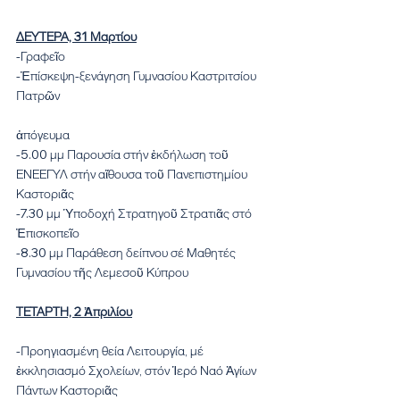
ΔΕΥΤΕΡΑ, 31 Μαρτίου
-Γραφεῖο
-Ἐπίσκεψη-ξενάγηση Γυμνασίου Καστριτσίου 
Πατρῶν
ἀπόγευμα
-5.00 μμ Παρουσία στήν ἐκδήλωση τοῦ 
ΕΝΕΕΓΥΛ στήν αἴθουσα τοῦ Πανεπιστημίου 
Καστοριᾶς
-7.30 μμ Ὑποδοχή Στρατηγοῦ Στρατιᾶς στό 
Ἐπισκοπεῖο
-8.30 μμ Παράθεση δείπνου σέ Μαθητές 
Γυμνασίου τῆς Λεμεσοῦ Κύπρου
ΤΕΤΑΡΤΗ, 2 Ἀπριλίου
-Προηγιασμένη θεία Λειτουργία, μέ 
ἐκκλησιασμό Σχολείων, στόν Ἱερό Ναό Ἁγίων 
Πάντων Καστοριᾶς