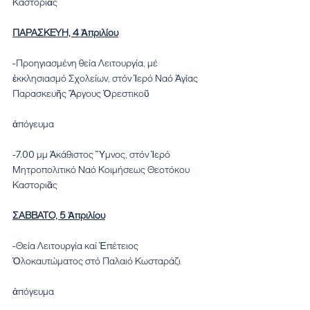
Καστοριᾶς
ΠΑΡΑΣΚΕΥΗ, 4 Ἀπριλίου
-Προηγιασμένη θεία Λειτουργία, μέ 
ἐκκλησιασμό Σχολείων, στόν Ἱερό Ναό Ἁγίας 
Παρασκευῆς Ἄργους Ὀρεστικοῦ
ἀπόγευμα
-7.00 μμ Ἀκάθιστος Ὕμνος, στόν Ἱερό 
Μητροπολιτικό Ναό Κοιμήσεως Θεοτόκου 
Καστοριᾶς
ΣΑΒΒΑΤΟ, 5 Ἀπριλίου
-Θεία Λειτουργία καί Ἐπέτειος 
Ὁλοκαυτώματος στό Παλαιό Κωσταράζι
ἀπόγευμα