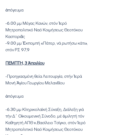
ἀπόγευμα
-6.00 μμ Μέγας Κανών, στόν Ἱερό 
Μητροπολιτικό Ναό Κοιμήσεως Θεοτόκου 
Καστοριᾶς
-9.00 μμ Ἐκπομπή «Πάτερ, νά ρωτήσω κάτι», 
στόν ΡΣ 97,9
ΠΕΜΠΤΗ, 3 Ἀπριλίου
-Προηγιασμένη θεία Λειτουργία, στήν Ἱερά 
Μονή Ἁγίου Γεωργίου Μελανθίου
ἀπόγευμα
-6.30 μμ Κληρικολαϊκή Σύναξη, Διάλεξη γιά 
τήν Δ´ Οἰκουμενική Σύνοδο, μέ ὁμιλητή τόν 
Καθηγητή ΑΠΘ κ.Βασίλειο Τσίγκο, στόν Ἱερό 
Μητροπολιτικό Ναό Κοιμήσεως Θεοτόκου 