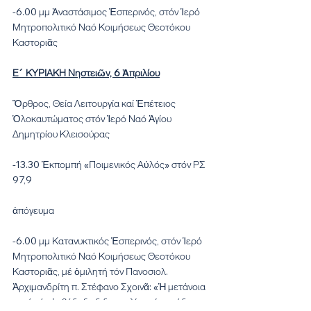
-6.00 μμ Ἀναστάσιμος Ἑσπερινός, στόν Ἱερό 
Μητροπολιτικό Ναό Κοιμήσεως Θεοτόκου 
Καστοριᾶς
Ε´ ΚΥΡΙΑΚΗ Νηστειῶν, 6 Ἀπριλίου
Ὄρθρος, Θεία Λειτουργία καί Ἐπέτειος 
Ὁλοκαυτώματος στόν Ἱερό Ναό Ἁγίου 
Δημητρίου Κλεισούρας
-13.30 Ἐκπομπή «Ποιμενικός Αὐλός» στόν ΡΣ 
97,9
ἀπόγευμα
-6.00 μμ Κατανυκτικός Ἑσπερινός, στόν Ἱερό 
Μητροπολιτικό Ναό Κοιμήσεως Θεοτόκου 
Καστοριᾶς, μέ ὁμιλητή τόν Πανοσιολ. 
Ἀρχιμανδρίτη π. Στέφανο Σχοινᾶ: «Ἡ μετάνοια 
κατά τήν ὀρθόδοξη διδασκαλία καί παράδοση»