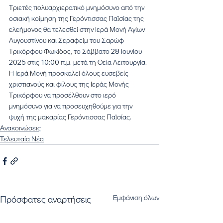
Τριετές πολυαρχιερατικό μνημόσυνο από την 
οσιακή κοίμηση της Γερόντισσας Παϊσίας της 
ελεήμονος θα τελεσθεί στην Ιερά Μονή Αγίων 
Αυγουστίνου και Σεραφείμ του Σαρώφ 
Τρικόρφου Φωκίδος, το Σάββατο 28 Ιουνίου 
2025 στις 10:00 π.μ. μετά τη Θεία Λειτουργία.
Η Ιερά Μονή προσκαλεί όλους ευσεβείς 
χριστιανούς και φίλους της Ιεράς Μονής 
Τρικόρφου να προσέλθουν στο ιερό 
μνημόσυνο για να προσευχηθούμε για την 
ψυχή της μακαρίας Γερόντισσας Παϊσίας.
Ανακοινώσεις
Τελευταία Νέα
Εμφάνιση όλων
Πρόσφατες αναρτήσεις