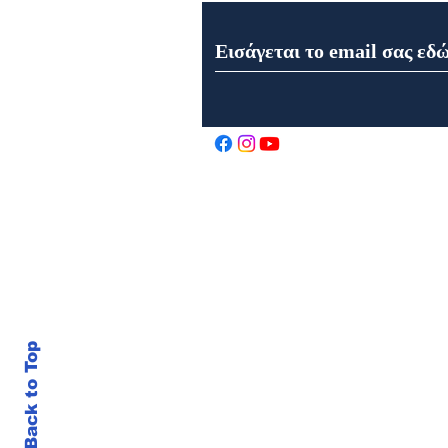
Εορτή της Μεταμορφώσεως
του Σωτήρος στον Ιερό Ναό
Αγίου Αθανασίου στα
Καρελέϊκα Ναυπάκτου
Back to Top
© 202