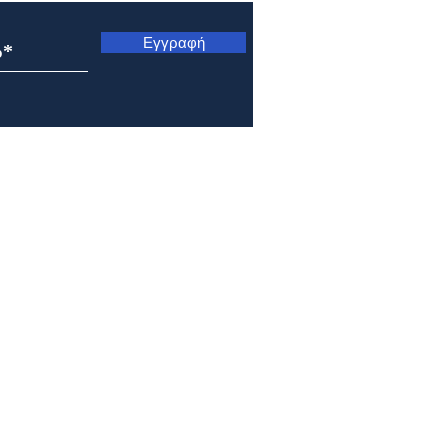
Εγγραφή
Μητρόπολη Ναυπάκτου και
Μητρ
Αγίου Βλασίου: Αρχιερατική
Κυνο
Θεία Λειτουργία στο Γολέμι
Μετ
της ορεινής Ναυπακτίας
Σωτή
Πρε
1 by ioannoupro.com . Powered by Ioannou Dimitrios | Ναύπακτος | 