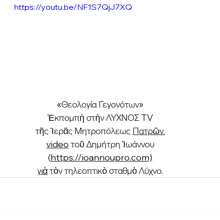
https://youtu.be/NF1S7QjJ7XQ
«Θεολογία Γεγονότων»
Ἐκπομπὴ στὴν ΛΥΧΝΟΣ TV
τῆς Ἱερᾶς Μητροπόλεως 
Πατρῶν.
video
 τοῦ Δημήτρη Ἰωάννου
(
https://ioannoupro.com​)
γιὰ
 τὸν τηλεοπτικὸ σταθμὸ Λύχνο.