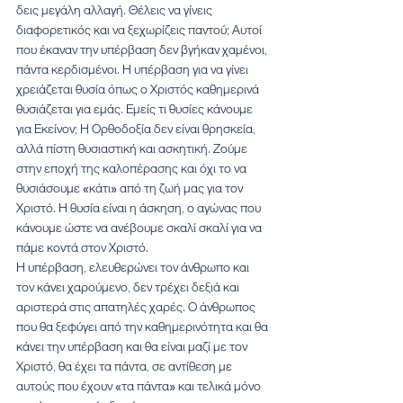
δεις μεγάλη αλλαγή. Θέλεις να γίνεις 
διαφορετικός και να ξεχωρίζεις παντού; Αυτοί 
που έκαναν την υπέρβαση δεν βγήκαν χαμένοι, 
πάντα κερδισμένοι. Η υπέρβαση για να γίνει 
χρειάζεται θυσία όπως ο Χριστός καθημερινά 
θυσιάζεται για εμάς. Εμείς τι θυσίες κάνουμε 
για Εκείνον; Η Ορθοδοξία δεν είναι θρησκεία, 
αλλά πίστη θυσιαστική και ασκητική. Ζούμε 
στην εποχή της καλοπέρασης και όχι το να 
θυσιάσουμε «κάτι» από τη ζωή μας για τον 
Χριστό. Η θυσία είναι η άσκηση, ο αγώνας που 
κάνουμε ώστε να ανέβουμε σκαλί σκαλί για να 
πάμε κοντά στον Χριστό.
Η υπέρβαση, ελευθερώνει τον άνθρωπο και 
τον κάνει χαρούμενο, δεν τρέχει δεξιά και 
αριστερά στις απατηλές χαρές. Ο άνθρωπος 
που θα ξεφύγει από την καθημερινότητα και θα 
κάνει την υπέρβαση και θα είναι μαζί με τον 
Χριστό, θα έχει τα πάντα, σε αντίθεση με 
αυτούς που έχουν «τα πάντα» και τελικά μόνο 