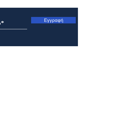
Εγγραφή
Μητρόπολη Ναυπάκτου και
Μητρ
Αγίου Βλασίου: Αρχιερατική
Κυνο
Θεία Λειτουργία στο Γολέμι
Μετ
της ορεινής Ναυπακτίας
Σωτή
Πρε