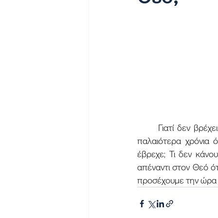
	Γιατί δεν βρέχει ενώ παρακαλούμε τον Θεό; Ο Θεός ακούει τις προσευχές μας; Γιατί τα 
παλαιότερα χρόνια ό
έβρεχε; Τι δεν κάνο
απέναντι στον Θεό ότα
προσέχουμε την ώρα τ