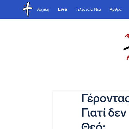
Αρχική
Live
Τελευταία Νέα
Άρθρα
Γέροντα
Γιατί δε
Θεό;