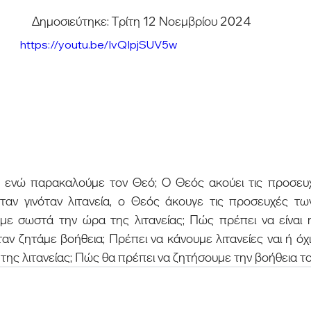
Δημοσιεύτηκε: Τρίτη 12 Νοεμβρίου 2024
https://youtu.be/lvQIpjSUV5w
ταν γινόταν λιτανεία, ο Θεός άκουγε τις προσευχές τω
υμε σωστά την ώρα της λιτανείας; Πώς πρέπει να είναι 
ν ζητάμε βοήθεια; Πρέπει να κάνουμε λιτανείες ναι ή όχι; 
ης λιτανείας; Πώς θα πρέπει να ζητήσουμε την βοήθεια τ