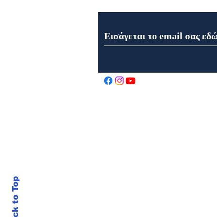
Εορτή της Μεταμορφώσεως
του Σωτήρος στον Ιερό Ναό
Αγίου Αθανασίου στα
Καρελέϊκα Ναυπάκτου
Back to Top