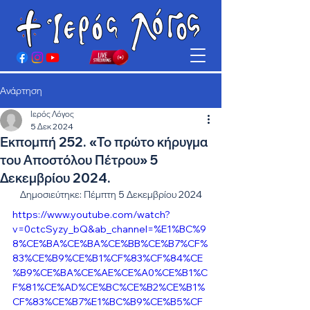
Ανάρτηση
Ιερός Λόγος
5 Δεκ 2024
Εκπομπή 252. «Το πρώτο κήρυγμα
του Αποστόλου Πέτρου» 5
Δεκεμβρίου 2024.
Δημοσιεύτηκε: Πέμπτη 5 Δεκεμβρίου 2024
https://www.youtube.com/watch?
v=0ctcSyzy_bQ&ab_channel=%E1%BC%9
8%CE%BA%CE%BA%CE%BB%CE%B7%CF%
83%CE%B9%CE%B1%CF%83%CF%84%CE
%B9%CE%BA%CE%AE%CE%A0%CE%B1%C
F%81%CE%AD%CE%BC%CE%B2%CE%B1%
CF%83%CE%B7%E1%BC%B9%CE%B5%CF