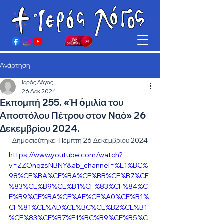
Ανάρτηση
Ιερός Λόγος
26 Δεκ 2024
Εκπομπή 255. «Ή ὁμιλία του
Αποστόλου Πέτρου στον Ναό» 26
Δεκεμβρίου 2024.
Δημοσιεύτηκε: Πέμπτη 26 Δεκεμβρίου 2024
https://www.youtube.com/watch?
v=ZZOnqzsNBNY&ab_channel=%E1%BC%
98%CE%BA%CE%BA%CE%BB%CE%B7%CF
%83%CE%B9%CE%B1%CF%83%CF%84%C
E%B9%CE%BA%CE%AE%CE%A0%CE%B1%
CF%81%CE%AD%CE%BC%CE%B2%CE%B1
%CF%83%CE%B7%E1%BC%B9%CE%B5%C