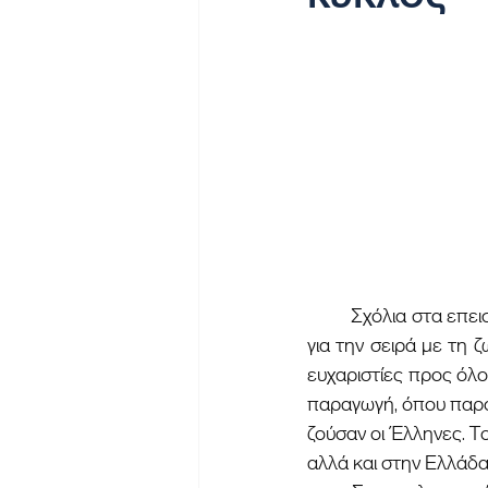
	Σχόλια στα επεισόδια του β΄ κύκλου της τηλεοπτικής σειράς του mega. Δοξάζουμε τον Θεό 
για την σειρά με τη 
ευχαριστίες προς όλο
παραγωγή, όπου παρου
ζούσαν οι Έλληνες. Τ
αλλά και στην Ελλάδα