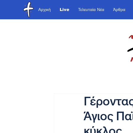
Αρχική
Live
Τελευταία Νέα
Άρθρα
Γέροντα
Άγιος Παΐ
κύκλος