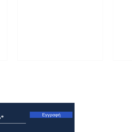
ς
Εγγραφή
Μητρόπολη Ναυπάκτου και
Μητρ
Αγίου Βλασίου: Αρχιερατική
Κυνο