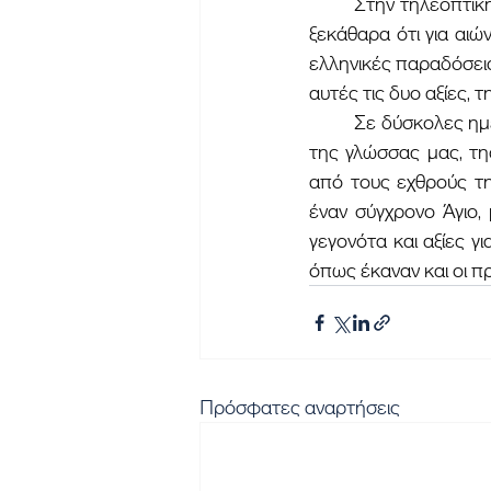
	Στην τηλεοπτική σειρά του mega, «Άγιος Παΐσιος, από τα Φάρασα στον Ουρανό», φαίνεται 
ξεκάθαρα ότι για αιώ
ελληνικές παραδόσεις
	Σε δύσκολες ημέρες και πονηρές εποχές για την πίστη μας, για τις αξίες της πατρίδος μας, 
της γλώσσας μας, τη
από τους εχθρούς τη
έναν σύγχρονο Άγιο,
γεγονότα και αξίες 
όπως έκαναν και οι π
Πρόσφατες αναρτήσεις