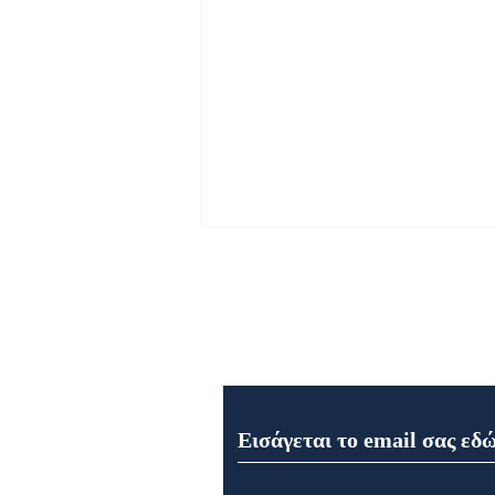
Εγγραφή στο Newsletter μα
Εορτή της Μεταμορφώσεως
του Σωτήρος στον Ιερό Ναό