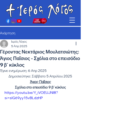
Ανάρτηση
Ιερός Λόγος
5 Απρ 2025
Γέροντας Νεκτάριος Μουλατσιώτης:
Άγιος Παΐσιος - Σχόλια στο επεισόδιο
9 β΄ κύκλος
Έγινε ενημέρωση:
6 Απρ 2025
Δημοσιεύτηκε: Σάββατο 5 Απριλίου 2025
Άγιος Παΐσιος
Σχόλια στο επεισόδιο 9 β΄ κύκλος
https://youtu.be/Y_iVOEUJNI8?
si=sIG69yy15vBLdzHP