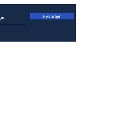
Εγγραφή
Μητρόπολη Ναυπάκτου και
Μητρ
Αγίου Βλασίου: Αρχιερατική
Κυνο
Θεία Λειτουργία στο Γολέμι
Μετ
της ορεινής Ναυπακτίας
Σωτή
Πρε