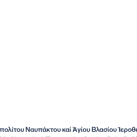
ολίτου Ναυπάκτου καί Ἁγίου Βλασίου Ἱεροθ