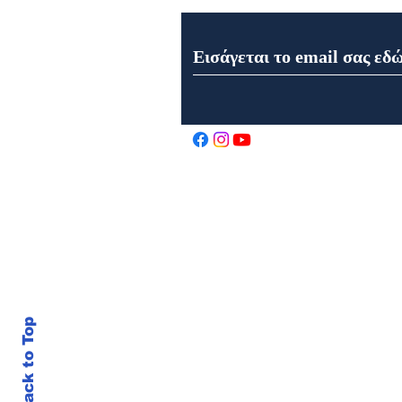
Εορτή της Μεταμορφώσεως
του Σωτήρος στον Ιερό Ναό
Αγίου Αθανασίου στα
Καρελέϊκα Ναυπάκτου
Back to Top