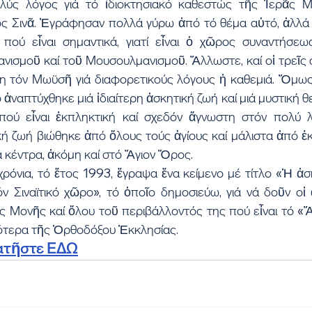
ολύς λόγος γιά τό ἰδιοκτησιακό καθεστώς τῆς Ἱερᾶς Μ
ς Σινᾶ. Ἐγράφησαν πολλά γύρω ἀπό τό θέμα αὐτό, ἀλλά κ
πού εἶναι σημαντικά, γιατί εἶναι ὁ χῶρος συναντήσεω
ιανισμοῦ καί τοῦ Μουσουλμανισμοῦ. Ἄλλωστε, καί οἱ τρεῖς 
 τόν Μωϋσῆ γιά διαφορετικούς λόγους ἡ καθεμιά. Ὅμως
ο ἀναπτύχθηκε μιά ἰδιαίτερη ἀσκητική ζωή καί μιά μυστική θ
 πού εἶναι ἐκπληκτική καί σχεδόν ἄγνωστη στόν πολύ λ
κή ζωή βιώθηκε ἀπό ὅλους τούς ἁγίους καί μάλιστα ἀπό ἐ
ά κέντρα, ἀκόμη καί στό Ἅγιον Ὄρος.
ρόνια, τό ἔτος 1993, ἔγραψα ἕνα κείμενο μέ τίτλο «Ἡ ἀσκ
όν Σιναϊτικό χῶρο», τό ὁποῖο δημοσιεύω, γιά νά δοῦν οἱ
ᾶς Μονῆς καί ὅλου τοῦ περιβάλλοντός της πού εἶναι τό «
κότερα τῆς Ὀρθοδόξου Ἐκκλησίας.
πατῆστε ΕΔΩ