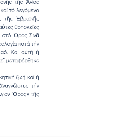
ονῆς τῆς Ἁγίας 
αί τό λεγόμενο 
ς τῆς Ἑβραϊκῆς 
αὐτές θρησκεῖες 
 στό Ὄρος Σινᾶ 
εολογία κατά τήν 
αό. Καί αὐτή ἡ 
κεῖ μεταφέρθηκε 
ητική ζωή καί ἡ 
 ἀναγνῶστες τήν 
Ἅγιον Ὄρος» τῆς 