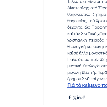
Τελευταῖα γίνεται π
Αἰκατερίνης στό Ὄρο
θρησκευτικό ζήτημα 
θρησκείας, τοῦ Χριστ
δέχονται ὡς Προφήτη
καί τόν Σιναϊτικό χῶρ
χριστιανική περίοδο
θεολογική καί ἀσκητι
καί σέ ἄλλα μοναστικ
Παλαιότερα πρίν 32 χ
μυστική θεολογία στ
μεγάλη ἀξία τῆς Ἱερ
ἐρήμου Σινᾶ καί γενι
Γιά τό κείμενο 