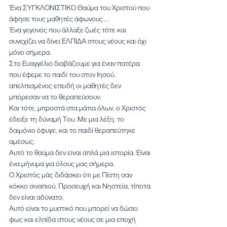
Ένα ΣΥΓΚΛΟΝΙΣΤΙΚΟ Θαύμα του Χριστού που 
άφησε τους μαθητές άφωνους…
Ένα γεγονός που άλλαξε ζωές τότε και 
συνεχίζει να δίνει ΕΛΠΙΔΑ στους νέους και όχι 
μόνο σήμερα.
Στο Ευαγγέλιο διαβάζουμε για έναν πατέρα 
που έφερε το παιδί του στον Ιησού, 
απελπισμένος επειδή οι μαθητές δεν 
μπόρεσαν να το θεραπεύσουν.
Και τότε, μπροστά στα μάτια όλων, ο Χριστός 
έδειξε τη δύναμή Του. Με μια λέξη, το 
δαιμόνιο έφυγε, και το παιδί θεραπεύτηκε 
αμέσως.
Αυτό το θαύμα δεν είναι απλά μια ιστορία. Είναι 
ένα μήνυμα για όλους μας σήμερα.
Ο Χριστός μάς διδάσκει ότι με Πίστη σαν 
κόκκο σιναπιού, Προσευχή και Νηστεία, τίποτα 
δεν είναι αδύνατο.
Αυτό είναι το μυστικό που μπορεί να δώσει 
φως και ελπίδα στους νέους σε μια εποχή 