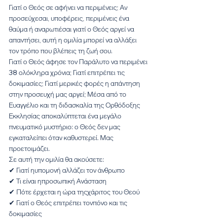
Γιατί ο Θεός σε αφήνει να περιμένεις; Αν 
προσεύχεσαι, υποφέρεις, περιμένεις ένα 
θαύμα ή αναρωτιέσαι γιατί ο Θεός αργεί να 
απαντήσει, αυτή η ομιλία μπορεί να αλλάξει 
τον τρόπο που βλέπεις τη ζωή σου.
Γιατί ο Θεός άφησε τον Παράλυτο να περιμένει 
38 ολόκληρα χρόνια; Γιατί επιτρέπει τις 
δοκιμασίες; Γιατί μερικές φορές η απάντηση 
στην προσευχή μας αργεί; Μέσα από το 
Ευαγγέλιο και τη διδασκαλία της Ορθόδοξης 
Εκκλησίας αποκαλύπτεται ένα μεγάλο 
πνευματικό μυστήριο: ο Θεός δεν μας 
εγκαταλείπει όταν καθυστερεί. Μας 
προετοιμάζει.
Σε αυτή την ομιλία θα ακούσετε:
✔ Γιατί ηυπομονή αλλάζει τον άνθρωπο
✔ Τι είναι ηπροσωπική Ανάσταση
✔ Πότε έρχεται η ώρα τηςχάριτος του Θεού
✔ Γιατί ο Θεός επιτρέπει τονπόνο και τις 
δοκιμασίες