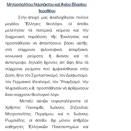
Μητροπολίτου Ναυπάκτου καί Ἁγίου Βλασίου 
Ἱεροθέου
	Στήν ἐποχή μας ἀναδείχθησαν πολλοί 
μεγάλοι Ἕλληνες θεολόγοι, οἱ ὁποῖοι 
μελέτησαν τά πατερικά κείμενα καί τήν 
διαχρονική παράδοση τῆς Ἐκκλησίας καί 
προσπάθησαν νά ἀπαντήσουν, βάσει αὐτῆς, 
στά σύγχρονα φιλοσοφικά, ὑπαρξιακά, 
κοινωνικά ρεύματα, ἤ ἔκαναν καί τό 
ἀντίστροφο, δηλαδή ἔχοντες ὑπ’ ὄψη ὅλα τά 
σύγχρονα ρεύματα πού ἐμφανίσθηκαν στήν 
Δύση, ἤτοι τόν Σχολαστικισμό, τόν Διαφωτισμό, 
τόν Γερμανικό ἰδεαλισμό, τόν Ὑπαρξισμό, τήν 
Ψυχανάλυση κ.ἄ, προσπάθησαν νά ἀρθρώσουν 
ἕναν σύγχρονο θεολογικό λόγο.
	Μεταξύ αὐτῶν συγκαταλέγονται οἱ: 
Χρῆστος Γιανναρᾶς, Ἰωάννης Ζηζιούλας 
Μητροπολίτης Περγάμου, καί π. Ἰωάννης 
Ρωμανίδης, οἱ ὁποῖοι, ὄχι μόνον ὑπῆρξαν 
καθηγητές Ἑλληνικῶν Πανεπιστημίων καί 