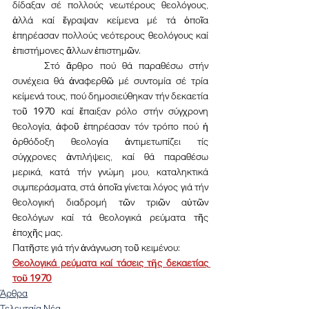
δίδαξαν σέ πολλούς νεωτέρους θεολόγους, 
ἀλλά καί ἔγραψαν κείμενα μέ τά ὁποῖα 
ἐπηρέασαν πολλούς νεότερους θεολόγους καί 
ἐπιστήμονες ἄλλων ἐπιστημῶν.
	Στό ἄρθρο πού θά παραθέσω στήν 
συνέχεια θά ἀναφερθῶ μέ συντομία σέ τρία 
κείμενά τους, πού δημοσιεύθηκαν τήν δεκαετία 
τοῦ 1970 καί ἔπαιξαν ρόλο στήν σύγχρονη 
θεολογία, ἀφοῦ ἐπηρέασαν τόν τρόπο πού ἡ 
ὀρθόδοξη θεολογία ἀντιμετωπίζει τίς 
σύγχρονες ἀντιλήψεις, καί θά παραθέσω 
μερικά, κατά τήν γνώμη μου, καταληκτικά 
συμπεράσματα, στά ὁποῖα γίνεται λόγος γιά τήν 
θεολογική διαδρομή τῶν τριῶν αὐτῶν 
θεολόγων καί τά θεολογικά ρεύματα τῆς 
ἐποχῆς μας.
Πατῆστε γιά τήν ἀνάγνωση τοῦ κειμένου:  
Θεολογικά ρεύματα καί τάσεις τῆς δεκαετίας 
τοῦ 1970
Άρθρα
Τελευταία Νέα