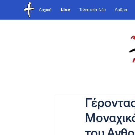
Αρχική
Live
Τελευταία Νέα
Άρθρα
Γέροντας
Μοναχικό
του Ανθ