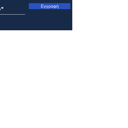
Εγγραφή
Μητρόπολη Ναυπάκτου και
Μητρ
Αγίου Βλασίου: Αρχιερατική
Κυνο
Θεία Λειτουργία στο Γολέμι
Μετ
της ορεινής Ναυπακτίας
Σωτή
Πρε
1 by ioannoupro.com . Powered by Ioannou Dimitrios | Ναύπακτος | 