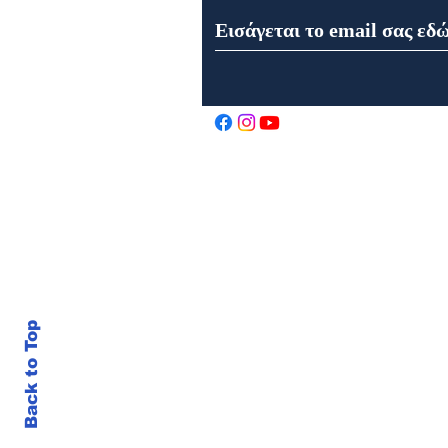
Εορτή της Μεταμορφώσεως
του Σωτήρος στον Ιερό Ναό
Αγίου Αθανασίου στα
Καρελέϊκα Ναυπάκτου
Back to Top
© 202