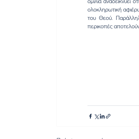
ομιλία αναδεικνύει ό
ολοκληρωτική αφιέρωσ
του Θεού. Παράλληλα
περικοπές αποτελούν