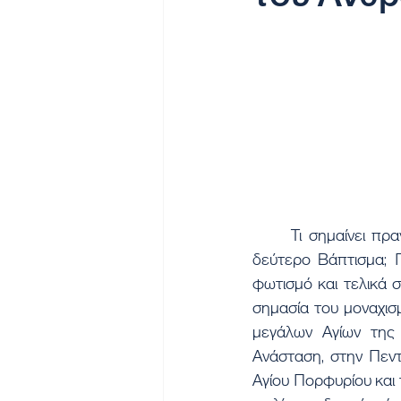
	Τι σημαίνει πραγματικά το Μοναχικό Σχήμα και γιατί η Ορθόδοξη Εκκλησία το αποκαλεί 
δεύτερο Βάπτισμα; Π
φωτισμό και τελικά σ
σημασία του μοναχισ
μεγάλων Αγίων της 
Ανάσταση, στην Πεντ
Αγίου Πορφυρίου και 