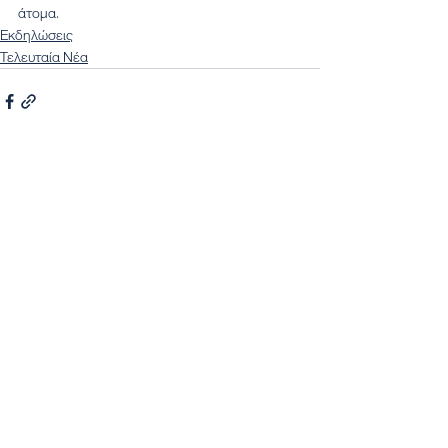
άτομα.
Εκδηλώσεις
Τελευταία Νέα
Εμφάνιση όλων
Πρόσφατες αναρτήσεις