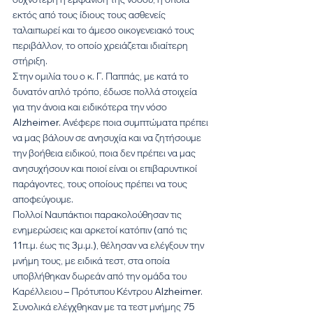
εκτός από τους ίδιους τους ασθενείς 
ταλαιπωρεί και το άμεσο οικογενειακό τους 
περιβάλλον, το οποίο χρειάζεται ιδιαίτερη 
στήριξη.
Στην ομιλία του ο κ. Γ. Παππάς, με κατά το 
δυνατόν απλό τρόπο, έδωσε πολλά στοιχεία 
για την άνοια και ειδικότερα την νόσο 
Alzheimer. Ανέφερε ποια συμπτώματα πρέπει 
να μας βάλουν σε ανησυχία και να ζητήσουμε 
την βοήθεια ειδικού, ποια δεν πρέπει να μας 
ανησυχήσουν και ποιοί είναι οι επιβαρυντικοί 
παράγοντες, τους οποίους πρέπει να τους 
αποφεύγουμε.
Πολλοί Ναυπάκτιοι παρακολούθησαν τις 
ενημερώσεις και αρκετοί κατόπιν (από τις 
11π.μ. έως τις 3μ.μ.), θέλησαν να ελέγξουν την 
μνήμη τους, με ειδικά τεστ, στα οποία 
υποβλήθηκαν δωρεάν από την ομάδα του 
Καρέλλειου – Πρότυπου Κέντρου Alzheimer. 
Συνολικά ελέγχθηκαν με τα τεστ μνήμης 75 