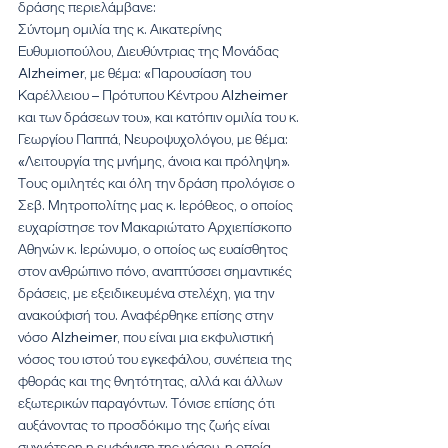
δράσης περιελάμβανε:
Σύντομη ομιλία της κ. Αικατερίνης 
Ευθυμιοπούλου, Διευθύντριας της Μονάδας 
Alzheimer, με θέμα: «Παρουσίαση του 
Καρέλλειου – Πρότυπου Κέντρου Alzheimer 
και των δράσεων του», και κατόπιν ομιλία του κ. 
Γεωργίου Παππά, Νευροψυχολόγου, με θέμα: 
«Λειτουργία της μνήμης, άνοια και πρόληψη».
Τους ομιλητές και όλη την δράση προλόγισε ο 
Σεβ. Μητροπολίτης μας κ. Ιερόθεος, ο οποίος 
ευχαρίστησε τον Μακαριώτατο Αρχιεπίσκοπο 
Αθηνών κ. Ιερώνυμο, ο οποίος ως ευαίσθητος 
στον ανθρώπινο πόνο, αναπτύσσει σημαντικές 
δράσεις, με εξειδικευμένα στελέχη, για την 
ανακούφισή του. Αναφέρθηκε επίσης στην 
νόσο Alzheimer, που είναι μια εκφυλιστική 
νόσος του ιστού του εγκεφάλου, συνέπεια της 
φθοράς και της θνητότητας, αλλά και άλλων 
εξωτερικών παραγόντων. Τόνισε επίσης ότι 
αυξάνοντας το προσδόκιμο της ζωής είναι 
συχνότερη η εμφάνιση της νόσου, η οποία 