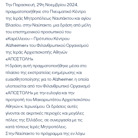
Την Παρασκευή, 29η Νοεμβρίου 2024, 
πραγματοποιήθηκε στο Πνευματικό Κέντρο 
της Ιεράς Μητροπόλεως Ναυπάκτου και αγίου 
Βλασίου, στην Ναύπακτο, μια δράση από μέλη 
του επιστημονικού προσωπικού του 
«Καρέλλειου – Πρότυπου Κέντρου 
Alzheimer» του Φιλανθρωπικού Οργανισμού 
της Ιεράς Αρχιεπισκοπής Αθηνών 
«ΑΠΟΣΤΟΛΗ».
Η δράση αυτή πραγματοποιήθηκε μέσα στο 
πλαίσιο της εκστρατείας ενημέρωσης και 
ευαισθητοποίησης για το Alzheimer, η οποία 
υλοποιείται από τον Φιλανθρωπικό Οργανισμό 
«ΑΠΟΣΤΟΛΗ» με την ευλογία και την 
προτροπή του Μακαριωτάτου Αρχιεπισκόπου 
Αθηνών κ. Ιερωνύμου. Οι δράσεις αυτές 
γίνονται σε ακριτικές περιοχές και μεγάλες 
πόλεις της Ελλάδος, σε συνεργασία με τις 
κατά τόπους Ιερές Μητροπόλεις.
Στην Ναύπακτο το πρόγραμμα της εν λόγω 