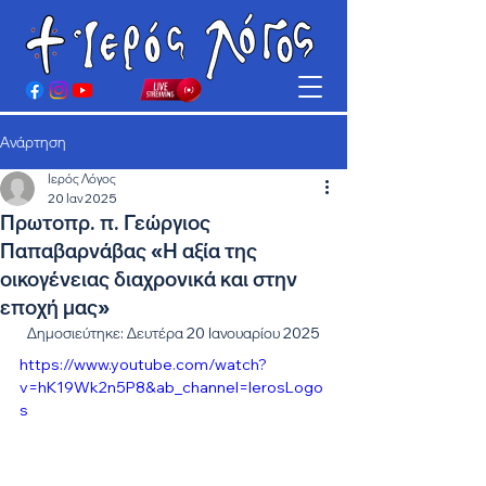
Ανάρτηση
Ιερός Λόγος
20 Ιαν 2025
Πρωτοπρ. π. Γεώργιος
Παπαβαρνάβας «Η αξία της
οικογένειας διαχρονικά και στην
εποχή μας»
Δημοσιεύτηκε: Δευτέρα 20 Ιανουαρίου 2025
https://www.youtube.com/watch?
v=hK19Wk2n5P8&ab_channel=IerosLogo
s