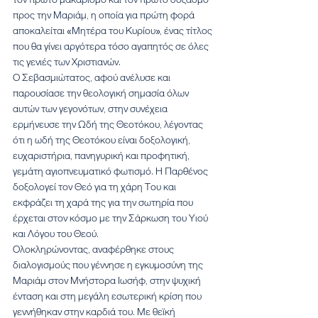
προς την Μαριάμ, η οποία για πρώτη φορά 
αποκαλείται «Μητέρα του Κυρίου», ένας τίτλος 
που θα γίνει αργότερα τόσο αγαπητός σε όλες 
τις γενιές των Χριστιανών.
Ο Σεβασμιώτατος, αφού ανέλυσε και 
παρουσίασε την θεολογική σημασία όλων 
αυτών των γεγονότων, στην συνέχεια 
ερμήνευσε την Ωδή της Θεοτόκου, λέγοντας 
ότι η ωδή της Θεοτόκου είναι δοξολογική, 
ευχαριστήρια, πανηγυρική και προφητική, 
γεμάτη αγιοπνευματικό φωτισμό. Η Παρθένος 
δοξολογεί τον Θεό για τη χάρη Του και 
εκφράζει τη χαρά της για την σωτηρία που 
έρχεται στον κόσμο με την Σάρκωση του Υιού 
και Λόγου του Θεού.
Ολοκληρώνοντας, αναφέρθηκε στους 
διαλογισμούς που γέννησε η εγκυμοσύνη της 
Μαριάμ στον Μνήστορα Ιωσήφ, στην ψυχική 
ένταση και στη μεγάλη εσωτερική κρίση που 
γεννήθηκαν στην καρδιά του. Με θεϊκή 