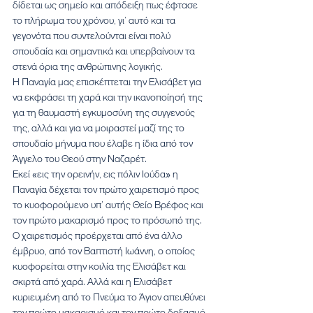
δίδεται ως σημείο και απόδειξη πως έφτασε 
το πλήρωμα του χρόνου, γι’ αυτό και τα 
γεγονότα που συντελούνται είναι πολύ 
σπουδαία και σημαντικά και υπερβαίνουν τα 
στενά όρια της ανθρώπινης λογικής.
Η Παναγία μας επισκέπτεται την Ελισάβετ για 
να εκφράσει τη χαρά και την ικανοποίησή της 
για τη θαυμαστή εγκυμοσύνη της συγγενούς 
της, αλλά και για να μοιραστεί μαζί της το 
σπουδαίο μήνυμα που έλαβε η ίδια από τον 
Άγγελο του Θεού στην Ναζαρέτ.
Εκεί «εις την ορεινήν, εις πόλιν Ιούδα» η 
Παναγία δέχεται τον πρώτο χαιρετισμό προς 
το κυοφορούμενο υπ’ αυτής Θείο Βρέφος και 
τον πρώτο μακαρισμό προς το πρόσωπό της. 
Ο χαιρετισμός προέρχεται από ένα άλλο 
έμβρυο, από τον Βαπτιστή Ιωάννη, ο οποίος 
κυοφορείται στην κοιλία της Ελισάβετ και 
σκιρτά από χαρά. Αλλά και η Ελισάβετ 
κυριευμένη από το Πνεύμα το Άγιον απευθύνει 
τον πρώτο μακαρισμό και τον πρώτο δοξασμό 