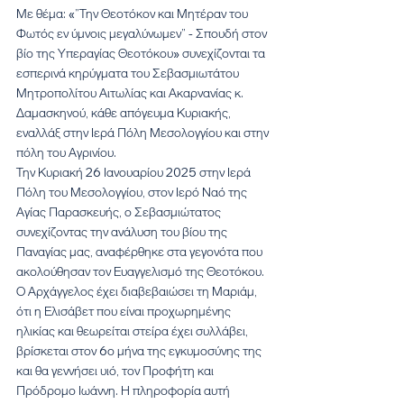
Με θέμα: «”Την Θεοτόκον και Μητέραν του 
Φωτός εν ύμνοις μεγαλύνωμεν” - Σπουδή στον 
βίο της Υπεραγίας Θεοτόκου» συνεχίζονται τα 
εσπερινά κηρύγματα του Σεβασμιωτάτου 
Μητροπολίτου Αιτωλίας και Ακαρνανίας κ. 
Δαμασκηνού, κάθε απόγευμα Κυριακής, 
εναλλάξ στην Ιερά Πόλη Μεσολογγίου και στην 
πόλη του Αγρινίου.
Την Κυριακή 26 Ιανουαρίου 2025 στην Ιερά 
Πόλη του Μεσολογγίου, στον Ιερό Ναό της 
Αγίας Παρασκευής, ο Σεβασμιώτατος 
συνεχίζοντας την ανάλυση του βίου της 
Παναγίας μας, αναφέρθηκε στα γεγονότα που 
ακολούθησαν τον Ευαγγελισμό της Θεοτόκου. 
Ο Αρχάγγελος έχει διαβεβαιώσει τη Μαριάμ, 
ότι η Ελισάβετ που είναι προχωρημένης 
ηλικίας και θεωρείται στείρα έχει συλλάβει, 
βρίσκεται στον 6ο μήνα της εγκυμοσύνης της 
και θα γεννήσει υιό, τον Προφήτη και 
Πρόδρομο Ιωάννη. Η πληροφορία αυτή 