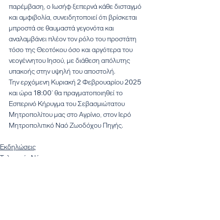
παρέμβαση, ο Ιωσήφ ξεπερνά κάθε δισταγμό 
και αμφιβολία, συνειδητοποιεί ότι βρίσκεται 
μπροστά σε θαυμαστά γεγονότα και 
αναλαμβάνει πλέον τον ρόλο του προστάτη 
τόσο της Θεοτόκου όσο και αργότερα του 
νεογέννητου Ιησού, με διάθεση απόλυτης 
υπακοής στην υψηλή του αποστολή.
Την ερχόμενη Κυριακή 2 Φεβρουαρίου 2025 
και ώρα 18:00’ θα πραγματοποιηθεί το 
Εσπερινό Κήρυγμα του Σεβασμιώτατου 
Μητροπολίτου μας στο Αγρίνιο, στον Ιερό 
Μητροπολιτικό Ναό Ζωοδόχου Πηγής.
Εκδηλώσεις
Τελευταία Νέα
Εμφάνιση όλων
Πρόσφατες αναρτήσεις