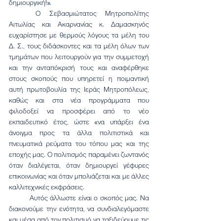
δημιουργική!».
	Ο Σεβασμιώτατος Μητροπολίτης 
Αιτωλίας και Ακαρνανίας κ. Δαμασκηνός 
ευχαρίστησε με θερμούς λόγους τα μέλη του 
Δ. Σ., τους διδάσκοντες και τα μέλη όλων των 
τμημάτων που λειτουργούν για την συμμετοχή 
και την ανταπόκρισή τους και αναφέρθηκε 
στους σκοπούς που υπηρετεί η ποιμαντική 
αυτή πρωτοβουλία της Ιεράς Μητροπόλεως, 
καθώς και στα νέα προγράμματα που 
φιλοδοξεί να προσφέρει από το νέο 
εκπαιδευτικό έτος, ώστε «να υπάρξει ένα 
άνοιγμα προς τα άλλα πολιτιστικά και 
πνευματικά ρεύματα του τόπου μας και της 
εποχής μας. Ο πολιτισμός παραμένει ζωντανός 
όταν διαλέγεται, όταν δημιουργεί γέφυρες 
επικοινωνίας και όταν μπολιάζεται και με άλλες 
καλλιτεχνικές εκφράσεις.
	Αυτός άλλωστε είναι ο σκοπός μας. Να 
διακονούμε την ενότητα, να συνδιαλεγόμαστε 
και μέσα από τον πολιτισμό να ταξιδεύουμε τις 