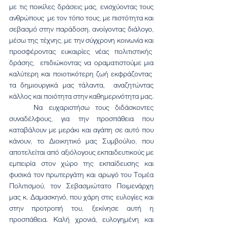
με τις ποικίλες δράσεις μας, ενισχύοντας τους 
ανθρώπους  με τον τόπο τους, με πιστότητα και 
σεβασμό στην παράδοση. ανοίγοντας διάλογο, 
μέσω της τέχνης, με την σύγχρονη κοινωνία και 
προσφέροντας ευκαιρίες νέας πολιτιστικής  
δράσης,  επιδιώκοντας να οραματιστούμε μια 
καλύτερη και ποιοτικότερη ζωή εκφράζοντας  
τα δημιουργικά μας τάλαντα,  αναζητώντας 
κάλλος και ποιότητα στην καθημερινότητα μας.
	Να ευχαριστήσω τους διδάσκοντες 
συναδέλφους, για την προσπάθεια που 
καταβάλουν με μεράκι και αγάπη σε αυτό που 
κάνουν, το Διοικητικό μας Συμβούλιο, που 
αποτελείται από αξιόλογους εκπαιδευτικούς με 
εμπειρία στον χώρο της εκπαίδευσης και 
φυσικά τον πρωτεργάτη και αρωγό του Τομέα 
Πολιτισμού, τον Σεβασμιώτατο Ποιμενάρχη 
μας κ. Δαμασκηνό, που χάρη στις ευλογίες και 
στην προτροπή του, ξεκίνησε αυτή η 
προσπάθεια. Καλή χρονιά, ευλογημένη και 