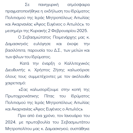
	Σε πανηγυρική ατμόσφαιρα 
πραγματοποιήθηκε η εκδήλωση του Ιδρύματος 
Πολιτισμού της Ιεράς Μητροπόλεως Αιτωλίας 
και Ακαρνανίας «Άγιος Ευγένιος ο Αιτωλός», το 
μεσημέρι της Κυριακής 2 Φεβρουαρίου 2025.
	Ο Σεβασμιώτατος Ποιμενάρχης μας κ. 
Δαμασκηνός ευλόγησε και έκοψε την 
βασιλόπιτα, παρουσία του Δ.Σ., των μελών και 
των φίλων του Ιδρύματος.
	Κατά την έναρξη ο Καλλιτεχνικός 
Διευθυντής κ. Χρήστος Ζήσης καλωσόρισε 
όλους τους συμμετέχοντες με τον ακόλουθο 
χαιρετισμό:
	«Σας καλωσορίζουμε στην κοπή της 
Πρωτοχρονιάτικης Πίτας του Ιδρύματος 
Πολιτισμού της Ιεράς Μητροπόλεως Αιτωλίας 
και Ακαρνανίας «Άγιος Ευγένιος ο Αιτωλός».
	Πριν από ένα χρόνο, τον Ιανουάριο του 
2024, με πρωτοβουλία του Σεβασμιωτάτου 
Μητροπολίτου μας κ. Δαμασκηνού, συστάθηκε 