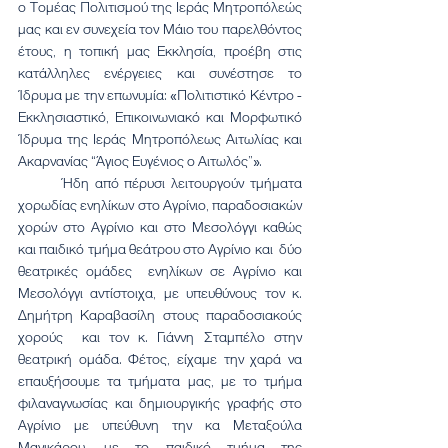
ο Τομέας Πολιτισμού της Ιεράς Μητροπόλεώς 
μας και εν συνεχεία τον Μάιο του παρελθόντος 
έτους, η τοπική μας Εκκλησία, προέβη στις 
κατάλληλες ενέργειες και συνέστησε το 
Ίδρυμα με την επωνυμία: «Πολιτιστικό Κέντρο - 
Εκκλησιαστικό, Επικοινωνιακό και Μορφωτικό 
Ίδρυμα της Ιεράς Μητροπόλεως Αιτωλίας και 
Ακαρνανίας “Άγιος Ευγένιος ο Αιτωλός”».
	Ήδη από πέρυσι λειτουργούν τμήματα 
χορωδίας ενηλίκων στο Αγρίνιο, παραδοσιακών 
χορών στο Αγρίνιο και στο Μεσολόγγι καθώς 
και παιδικό τμήμα θεάτρου στο Αγρίνιο και  δύο 
θεατρικές ομάδες  ενηλίκων σε Αγρίνιο και 
Μεσολόγγι αντίστοιχα, με υπευθύνους τον κ. 
Δημήτρη Καραβασίλη στους παραδοσιακούς 
χορούς  και τον κ. Γιάννη Σταμπέλο στην 
θεατρική ομάδα. Φέτος, είχαμε την χαρά να 
επαυξήσουμε τα τμήματα μας, με το τμήμα 
φιλαναγνωσίας και δημιουργικής γραφής στο 
Αγρίνιο με υπεύθυνη την κα Μεταξούλα 
Μανικάρου, με το παιδικό τμήμα της 