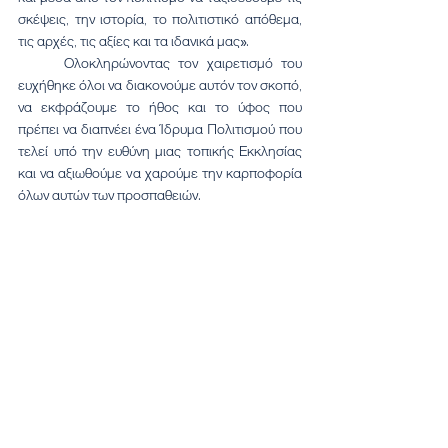
σκέψεις, την ιστορία, το πολιτιστικό απόθεμα, 
τις αρχές, τις αξίες και τα ιδανικά μας».
	Ολοκληρώνοντας τον χαιρετισμό του 
ευχήθηκε όλοι να διακονούμε αυτόν τον σκοπό, 
να εκφράζουμε το ήθος και το ύφος που 
πρέπει να διαπνέει ένα Ίδρυμα Πολιτισμού που 
τελεί υπό την ευθύνη μιας τοπικής Εκκλησίας 
και να αξιωθούμε να χαρούμε την καρποφορία 
όλων αυτών των προσπαθειών.
Ακολούθησε γεύμα και ψυχαγωγικό 
πρόγραμμα. Σε αυτό το εορταστικό κλίμα, 
δόθηκε η ευκαιρία στα μέλη του Ιδρύματος να 
επικοινωνήσουν, να συσφιχθούν οι μεταξύ τους 
σχέσεις και να ψυχαγωγηθούν με τα τραγούδια 
της δημοτικής μας μουσικής παράδοσης.  Οι 
δράσεις του Ιδρύματος Πολιτισμού 
συνεχίζονται κανονικά, αξιοποιώντας τα 
ζωντανά στοιχεία της   παράδοσης και του 
λαϊκού μας πολιτισμού, όπως οι χοροί, η 
μουσική και τα τραγούδια, όντας  ένας δίαυλος 