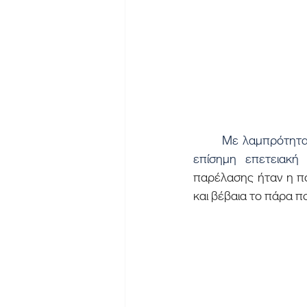
	Με λαμπρότητα τιμήθηκε η επέτειος της 25ης Μαρτίου με την μαθητική παρέλαση στην 
επίσημη επετειακή
παρέλασης ήταν η πο
και βέβαια το πάρα π