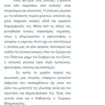
	Ιδίως για εμάς τους Έλληνες, η γλώσσα 
είναι κάτι παραπάνω από κώδικας· είναι 
κληρονομιά και αποστολή. Η ελληνική γλώσσα 
με την αδιάκοπη πορεία χιλιετιών, αποτελεί όχι 
μόνο έκφραση σκέψης αλλά και εργαλείο 
διαμόρφωσής της. Μέσα από τις λέξεις της 
γεννήθηκαν έννοιες παγκόσμιας σημασίας, 
όπως η «δημοκρατία», η «φιλοσοφία», η 
«λογική», η «αρετή». Αυτό είχε ως αποτέλεσμα 
η γλώσσα μας να γίνει φορέας πολιτισμού και 
πυξίδα του δυτικού κόσμου. Από τον Όμηρο και 
τον Πλάτωνα μέχρι τον Σεφέρη και τον Ελύτη, 
η ελληνική γλώσσα έγινε πηγή έμπνευσης, 
φιλοσοφίας, ποίησης και επιστήμης.
	Σε αυτήν τη μεγάλη πορεία της 
γλωσσικής μας ιστορίας, υπάρχουν ορισμένοι 
άνθρωποι που αναλαμβάνουν όχι μόνο τον 
ρόλο του μελετητή της γλώσσας αλλά και του 
προστάτη και θεματοφύλακά της. Ένας από 
αυτούς είναι και ο Καθηγητής κ. Γεώργιος 
Μπαμπινιώτης.