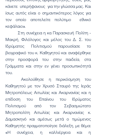
κάνετε  υπερήφανους  για την γλώσσα μας. Και 
ίσως αυτός είναι ο σημαντικότερος λόγος για 
τον οποίο αποτελείτε πολύτιμο  εθνικό 
κεφάλαιο».
	Στη συνέχεια η κα Παρασκευή Πολίτη - 
Μακρή, Φιλόλογος και μέλος του Δ. Σ. του 
Ιδρύματος Πολιτισμού παρουσίασε το 
βιογραφικό του κ. Καθηγητού και αναφέρθηκε 
στην προσφορά του στην παιδεία, στα 
Γράμματα και στην εν γένει προσωπικότητά 
του.
	Ακολούθησε η περικόσμηση του 
Καθηγητού με τον Χρυσό Σταυρό της Ιεράς 
Μητροπόλεως Αιτωλίας και Ακαρνανίας και η 
επίδοση του Επαίνου του Ιδρύματος 
Πολιτισμού από τον Σεβασμιώτατο 
Μητροπολίτη Αιτωλίας και Ακαρνανίας κ. 
Δαμασκηνό και αμέσως μετά ο τιμώμενος 
Καθηγητής πραγματοποίησε διάλεξη, με θέμα: 
«Η συνέχεια, η καλλιέργεια και η 