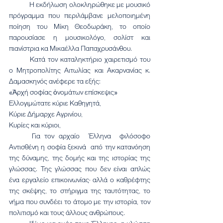
	Η εκδήλωση ολοκληρώθηκε με μουσικό 
πρόγραμμα που περιλάμβανε μελοποιημένη 
ποίηση του Μίκη Θεοδωράκη, το οποίο 
παρουσίασε η μουσικολόγο, σολίστ και 
πιανίστρια κα Μικαέλλα Παπαχρυσάνθου.
	Κατά τον καταληκτήριο χαιρετισμό του 
ο Μητροπολίτης Αιτωλίας και Ακαρνανίας κ. 
Δαμασκηνός ανέφερε τα εξής:
«Ἀρχή σοφίας ὀνομάτων επίσκεψις»
Ελλογιμώτατε κύριε Καθηγητά,
Κύριε Δήμαρχε Αγρινίου,
Κυρίες και κύριοι,
	Για τον αρχαίο  Έλληνα  φιλόσοφο 
Αντισθένη η σοφία ξεκινά  από την κατανόηση 
της δύναμης, της δομής και της ιστορίας της 
γλώσσας. Της γλώσσας που δεν είναι απλώς 
ένα εργαλείο επικοινωνίας· αλλά ο καθρέφτης 
της σκέψης, το στήριγμα της ταυτότητας, το 
νήμα που συνδέει το άτομο με την ιστορία, τον 
πολιτισμό και τους άλλους ανθρώπους.