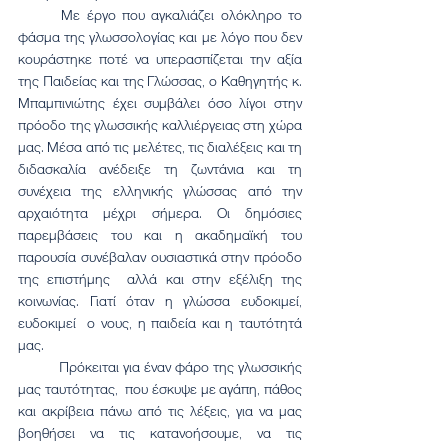
	Με έργο που αγκαλιάζει ολόκληρο το 
φάσμα της γλωσσολογίας και με λόγο που δεν 
κουράστηκε ποτέ να υπερασπίζεται την αξία 
της Παιδείας και της Γλώσσας, ο Καθηγητής κ. 
Μπαμπινιώτης έχει συμβάλει όσο λίγοι στην 
πρόοδο της γλωσσικής καλλιέργειας στη χώρα 
μας. Μέσα από τις μελέτες, τις διαλέξεις και τη 
διδασκαλία ανέδειξε τη ζωντάνια και τη 
συνέχεια της ελληνικής γλώσσας από την 
αρχαιότητα μέχρι σήμερα. Οι δημόσιες 
παρεμβάσεις του και η ακαδημαϊκή του 
παρουσία συνέβαλαν ουσιαστικά στην πρόοδο 
της επιστήμης  αλλά και στην εξέλιξη της 
κοινωνίας. Γιατί όταν η γλώσσα ευδοκιμεί, 
ευδοκιμεί  ο νους, η παιδεία και η ταυτότητά 
μας.
	Πρόκειται για έναν φάρο της γλωσσικής 
μας ταυτότητας,  που έσκυψε με αγάπη, πάθος 
και ακρίβεια πάνω από τις λέξεις, για να μας 
βοηθήσει να τις κατανοήσουμε, να τις 