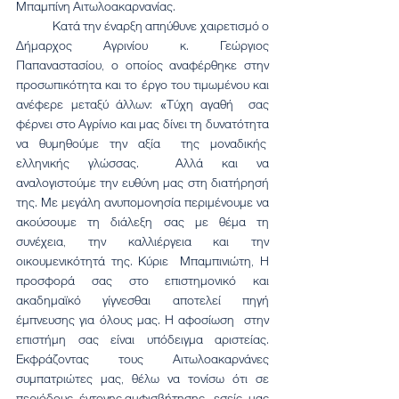
Μπαμπίνη Αιτωλοακαρνανίας.
	Κατά την έναρξη απηύθυνε χαιρετισμό ο 
Δήμαρχος Αγρινίου κ. Γεώργιος 
Παπαναστασίου, ο οποίος αναφέρθηκε στην 
προσωπικότητα και το έργο του τιμωμένου και 
ανέφερε μεταξύ άλλων: «Τύχη αγαθή  σας 
φέρνει στο Αγρίνιο και μας δίνει τη δυνατότητα 
να θυμηθούμε την αξία  της μοναδικής  
ελληνικής γλώσσας.  Αλλά και να 
αναλογιστούμε την ευθύνη μας στη διατήρησή 
της. Με μεγάλη ανυπομονησία περιμένουμε να 
ακούσουμε τη διάλεξη σας με θέμα τη 
συνέχεια, την καλλιέργεια και την 
οικουμενικότητά της. Κύριε  Μπαμπινιώτη, Η 
προσφορά σας στο επιστημονικό και 
ακαδημαϊκό γίγνεσθαι αποτελεί πηγή 
έμπνευσης για όλους μας. Η αφοσίωση  στην 
επιστήμη σας είναι υπόδειγμα αριστείας. 
Εκφράζοντας τους Αιτωλοακαρνάνες 
συμπατριώτες μας, θέλω να τονίσω ότι σε 
περιόδους  έντονης αμφισβήτησης,  εσείς  μας 