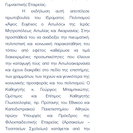
Γυμναστικής Εταιρείας.
	Η εκδήλωση αυτή αποτέλεσε 
πρωτοβουλία του Ιδρύματος Πολιτισμού 
«Άγιος Ευγένιος ο Αιτωλός» της Ιεράς 
Μητροπόλεως Αιτωλίας και Ακαρνανίας. Στην 
προσπάθειά του να αναδείξει την πνευματική, 
πολιτιστική και κοινωνική παρακαταθήκη του 
τόπου, από εφέτος καθιέρωσε να τιμά 
διακεκριμένες προσωπικότητες που έλκουν 
την καταγωγή τους από την Αιτωλοακαρνανία 
και έχουν διακριθεί στο πεδίο της επιστήμης, 
των γραμμάτων, των τεχνών και γενικότερα της 
κοινωνικής προσφοράς και του πολιτισμού. Ο 
Καθηγητής κ. Γεώργιος Μπαμπινιώτης, 
Ομότιμος και Επίτιμος Καθηγητής 
Γλωσσολογίας, πρ. Πρύτανης του Εθνικού και 
Καποδιστριακού Πανεπιστημίου Αθηνών, 
πρώην Υπουργός και Πρόεδρος της 
Φιλεκπαιδευτικής Εταιρείας (Αρσακείων – 
Τοσιτσείων Σχολείων) κατάγεται από την 