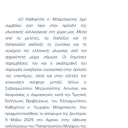
	«Ο Καθηγητής κ. Μπαμπινιώτης έχει 
συμβάλει όσο λίγοι στην πρόοδο της 
γλωσσικής καλλιέργειας στη χώρα μας. Μέσα 
από τις μελέτες, τις διαλέξεις και τη 
διδασκαλία ανέδειξε τη ζωντάνια και τη 
συνέχεια της ελληνικής γλώσσας από την 
αρχαιότητα μέχρι σήμερα. Οι δημόσιες 
παρεμβάσεις του και η ακαδημαϊκή του 
παρουσία συνέβαλαν ουσιαστικά στην πρόοδο 
της επιστήμης, αλλά και στην εξέλιξη της 
κοινωνίας»
 ανέφερε μεταξύ άλλων ο 
Σεβασμιώτατος Μητροπολίτης Αιτωλίας και 
Ακαρνανίας κ. Δαμασκηνός κατά την Τιμητική 
Εκδήλωση Βραβεύσεως του Ελλογιμωτάτου 
Καθηγητού κ. Γεωργίου Μπαμπινιώτη, που 
πραγματοποιήθηκε το απόγευμα της Δευτέρας 
5 Μαΐου 2025 στο Αγρίνιο, στην αίθουσα 
εκδηλώσεων του Παπαστρατείου Μεγάρου της 