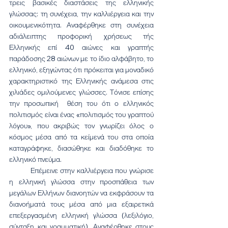
τρεις βασικές διαστάσεις της ελληνικής 
γλώσσας: τη συνέχεια, την καλλιέργεια και την 
οικουμενικότητα. Αναφέρθηκε στη συνέχεια 
αδιάλειπτης προφορική χρήσεως τής 
Ελληνικής επί 40 αιώνες και γραπτής 
παράδοσης 28 αιώνων με το ίδιο αλφάβητο, το 
ελληνικό, εξηγώντας ότι πρόκειται για μοναδικό 
χαρακτηριστικό της Ελληνικής ανάμεσα στις 
χιλιάδες ομιλούμενες γλώσσες. Τόνισε επίσης 
την προσωπική  θέση του ότι ο ελληνικός 
πολιτισμός είναι ένας «πολιτισμός του γραπτού 
λόγου», που ακριβώς τον γνωρίζει όλος ο 
κόσμος μέσα από τα κείμενά του στα οποία 
καταγράφηκε, διασώθηκε και διαδόθηκε το 
ελληνικό πνεύμα.
	Επέμεινε στην καλλιέργεια που γνώρισε 
η ελληνική γλώσσα στην προσπάθεια των 
μεγάλων Ελλήνων διανοητών να εκφράσουν τα 
διανοήματά τους μέσα από μια εξαιρετικά 
επεξεργασμένη ελληνική γλώσσα (λεξιλόγιο, 
σύνταξη και γραμματική). Αναφέρθηκε στους 