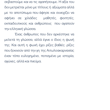
σεβαστούμε και να τις αγαπήσουμε. Η αξία του 
δεν μετριέται μόνο με τίτλους ή αξιώματα αλλά 
με το αποτύπωμα που άφησε και συνεχίζει να 
αφήνει σε χιλιάδες  μαθητές, φοιτητές, 
εκπαιδευτικούς και ανθρώπους  που αγαπούν 
την ελληνική γλώσσα.
	Ένας άνθρωπος που δεν αρκέστηκε να 
μελετά τη γλώσσα, αλλά έγινε ο ίδιος η φωνή 
της. Και αυτή η φωνή έχει ρίζες βαθιές· ρίζες 
που ξεκινούν από την γη της Αιτωλοακαρνανίας 
έναν τόπο ευλογημένο, ποτισμένο με ιστορία, 
αγώνες, αλλά και πνεύμα.
	Η Αιτωλοακαρνανία παρόλο που 
διαθέτει αυθεντική απλότητα και ανεπιτήδευτο 
λόγο, χάρισε στον ελληνικό λαό έναν υπηρέτη 
του λόγου, έναν στοχαστή που μετουσίωσε τον 
πλούτο της πατρίδας μας σε έργο διεθνούς 
εμβέλειας.
	Κύριε Καθηγητά, δεν ξεχάσατε ποτέ τις 
ρίζες σας. Αντίθετα, τις κάνατε γέφυρα. Και γι’ 
αυτό, απόψε, μαζί με την αναγνώριση του 