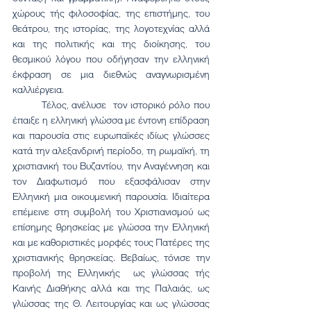
χώρους τής φιλοσοφίας, της επιστήμης, του 
θεάτρου, της ιστορίας, της λογοτεχνίας αλλά 
και της πολιτικής και της διοίκησης, του 
θεσμικού λόγου που οδήγησαν την ελληνική 
έκφραση σε μια διεθνώς αναγνωρισμένη 
καλλιέργεια.
	Τέλος, ανέλυσε  τον ιστορικό ρόλο που 
έπαιξε η ελληνική γλώσσα με έντονη επίδραση 
και παρουσία στις ευρωπαϊκές ιδίως γλώσσες 
κατά την αλεξανδρινή περίοδο, τη ρωμαϊκή, τη 
χριστιανική του Βυζαντίου, την Αναγέννηση και 
τον Διαφωτισμό που εξασφάλισαν στην 
Ελληνική μια οικουμενική παρουσία. Ιδιαίτερα 
επέμεινε στη συμβολή του Χριστιανισμού ως 
επίσημης θρησκείας με γλώσσα την Ελληνική 
και με καθοριστικές μορφές τους Πατέρες της 
χριστιανικής θρησκείας. Βεβαίως, τόνισε την 
προβολή της Ελληνικής  ως γλώσσας τής 
Καινής Διαθήκης αλλά και της Παλαιάς, ως 
γλώσσας της Θ. Λειτουργίας και ως γλώσσας 