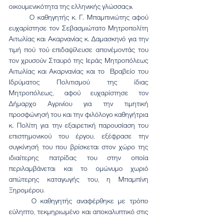
οικουμενικότητα της ελληνικής γλώσσας».
	Ο καθηγητής κ. Γ. Μπαμπινιώτης αφού 
ευχαρίστησε τον Σεβασμιώτατο Μητροπολίτη 
Αιτωλίας και Ακαρνανίας κ. Δαμασκηνό για την 
τιμή πού τού επιδαψίλευσε απονέμοντάς του 
τον χρυσούν Σταυρό της Ιεράς Μητροπόλεως 
Αιτωλίας και Ακαρνανίας και το  Βραβείο του 
Ιδρύματος Πολιτισμού της ίδιας 
Μητροπόλεως, αφού ευχαρίστησε τον 
Δήμαρχο Αγρινίου για την τιμητική 
προσφώνησή του και την φιλόλογο καθηγήτρια 
κ. Πολίτη για την εξαιρετική παρουσίαση του 
επιστημονικού του έργου, εξέφρασε την 
συγκίνησή του που βρίσκεται στον χώρο της 
ιδιαίτερης πατρίδας του στην οποία 
περιλαμβάνεται και το ομώνυμο χωριό 
απώτερης καταγωγής του, η Μπαμπίνη 
Ξηρομέρου.
	Ο καθηγητής αναφέρθηκε με τρόπο 
εύληπτο, τεκμηριωμένο και αποκαλυπτικό στις 