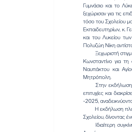
Γυμνάσιο και το Λύκ
ξεχώρισαν για τις επι
τόσο του Σχολείου μ
Εκπαιδευτηρίων, κ. Γ
και του Λυκείου των
Πολυζώη Νίκη αντίστο
	Ξεχωριστή στιγμή αποτέλεσε η απονομή πλήρους υποτροφίας στον μαθητή Ανδρικόπουλο 
Κωνσταντίνο για τη
Ναυπάκτου και Αγίου
Μητρόπολη.
	Στην εκδήλωση παρουσιάστηκαν οι δράσεις του Γυμνασίου και του Λυκείου, καθώς και οι 
επιτυχίες και διακρί
-2025, αναδεικνύοντα
	Η εκδήλωση πλαισιώθηκε από χορευτικά δρώμενα και γλυκιές μελωδίες της ορχήστρας του 
Σχολείου, δίνοντας έν
	Ιδιαίτερη συγκίνηση, όμως, σκόρπισαν οι μαθήτριες και οι μαθητές της Γ΄ Γυμνασίου και Γ΄ 