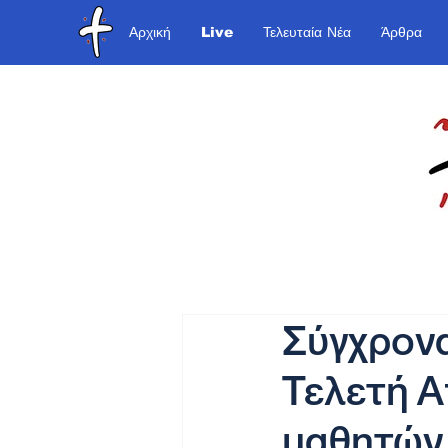
Αρχική
Live
Τελευταία Νέα
Άρθρα
Σύγχρονα
Τελετή Α
μαθητών 