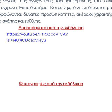
ς λόγους τους άγγιξαν τους παρευρισκόμενους, τους συγκ
ύγχρονα Εκπαιδευτήρια Κοτρώνη», δεν επιδιώκεται μό
ρφώνονται δυνατές προσωπικότητες, ακέραιοι χαρακτήρες
, αγάπης και ευθύνης.
Αποσπάσματα από την εκδήλωση
https://youtu.be/FfRXccdV_CA?
si=i48j4CDdacVllayu
Φωτογραφίες από την εκδήλωση