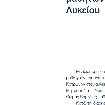
Λυκείου
	Με ιδιαίτερη συγκίνηση και υπερηφάνεια πραγματοποιήθηκε η Τελετή Αποφοίτησης των 
μαθητριών και μαθητ
Κοτρώνη» στον αύλει
Μητροπολίτης Ναυπάκ
Θωμάς Βαμβίνης, καθ
	Κατά τη διάρκεια της εκδήλωσης απονεμήθηκαν υποτροφίες τριετούς φοίτησης για το 