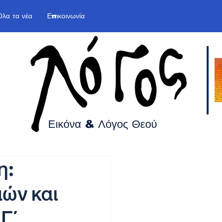
Όλα τα νέα
Επικοινωνία
Εικόνα & Λόγος
Θεού
η:
ών και
Γ΄