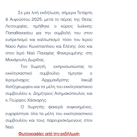
	Σε μία λιτή εκδήλωση, σήμερα Τετάρτη 
6 Αυγούστου 2025, μετά το πέρας της Θείας 
Λειτουργίας, τιμήθηκε ο κύριος Ιωάννης 
Παπαθανασίου για την συμβολή του στον 
ευπρεπισμό και καλλωπισμό τόσο του Ιερού 
Ναού Αγίου Κωνσταντίνου και Ελένης όσο και 
στον Ιερό Ναό Παναγίας Φανερωμένης στη 
Μανάγουλη Δωρίδας.
	Τον δωρητή,  εκπροσωπώντας το 
εκκλησιαστικό συμβούλιο, τίμησαν ο 
Ιερομόναχος Αρχιμανδρίτης Ιακώβ 
Χατζηγεωργίου και τα μέλη του εκκλησιαστικού 
συμβουλίου κ. Δημήτριος Ασημακόπουλος και 
κ. Γεώργιος Χάσκαρης.
	Ο δωρητής φανερά συγκινημένος, 
ευχαρίστησε όλα τα μέλη του εκκλησιαστικού 
συμβουλίου και τους παρευρισκόμενους στον 
Ναό.
Φωτογραφίες από την εκδήλωση