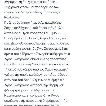
«Ἁγιορειτικὴ ἡσυχαστικὴ παράδοση – 
Σύγχρονοι Ἅγιοι», καί προήδρευσε τῶν 
ἐργασιῶν ὁ Μητροπολίτης Καστορίας κ. 
Καλλίνικος.
Πρῶτος ὁμιλητὴς ἦταν ὁ Ἀρχιμανδρίτης 
Ζαχαρίας Ζάχαρου, τοῦ ὁποίου τὴν ὁμιλία 
ἀνέγνωσε ὁ Ἡγούμενος τῆς Ἱ.Μ. Τιμίου 
Προδρόμου τοῦ Ἔσσεξ, Ἀρχιμ. Πέτρος, καί 
εἶχε τίτλο: «Ὁ σεπτὸς Ἱεράρχης μας Ἱερόθεος 
καὶ ἡ σχέση του μὲ τὸν Ἅγιο Σωφρόνιο». Στὴν 
ὁμιλία του ὁ Γέροντας Ζαχαρίας ἀνέφερε ὅτι ὁ 
Ἅγιος Σωφρόνιος διάνοιξε νέες προοπτικὲς 
στὸν Μητροπολίτη Ναυπάκτου καὶ ἐκεῖνος μὲ 
τὴ σειρά του κόμισε ἀπὸ τὸν Ἅγιο πνευματικὴ 
γνώση, τὴν ὁποία καλλιέργησε καὶ μετέδωσε 
στὸν λαὸ τοῦ Θεοῦ. Σημείωσε ἀκόμη ὅτι ὁ 
Ἅγιος Σωφρόνιος ἀγάπησε τὴν θερμὴ καὶ 
φλογερὴ καρδιὰ τοῦ Μητροπολίτου 
Ναυπάκτου, καὶ ἐπεσήμανε ὅτι ὁ Ἅγιος 
συνέβαλε στὴν πνευματικὴ διαμόρφωση τῆς 
προσωπικότητας τοῦ Μητροπολίτου κ. 