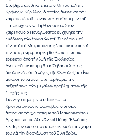
Στὸ βῆμα ἀνέβηκε ἔπειτα ὁ Μητροπολίτης 
Κρήνης κ. Κύριλλος, ὁ ὁποῖος ἀνέγνωσε τὸν 
χαιρετισμὸ τοῦ Παναγιωτάτου Οἰκουμενικοῦ 
Πατριάρχου κ.κ. Βαρθολομαίου. Στὸν 
χαιρετισμὸ ὁ Παναγιώτατος εὐχήθηκε τὴν 
εὐόδωση τῶν ἐργασιῶν τοῦ Συνεδρίου καὶ 
τόνισε ὅτι ὁ Μητροπολίτης Ναυπάκτου ἀσκεῖ 
τὴν πατερικὴ ἐμπειρικὴ θεολογία, ἡ ὁποία 
τρέφεται ἀπὸ τὴν ζωὴ τῆς Ἐκκλησίας. 
Ἀναφέρθηκε ἀκόμη ὅτι ὁ Σεβασμιώτατος 
ἀποδεικνύει ὅτι ὁ λόγος τῆς Ὀρθοδοξίας εἶναι 
ἀδιανόητο νὰ μένη στὸ περιθώριο τῆς 
συζητήσεων τῶν μεγάλων προβλημάτων τῆς 
ἐποχῆς μας.
Τὸν λόγο πῆρε μετὰ ὁ Ἐπίσκοπος 
Χριστουπόλεως κ. Βαρνάβας, ὁ ὁποῖος 
ἀνέγνωσε τὸν χαιρετισμὸ τοῦ Μακαριωτάτου 
Ἀρχιεπισκόπου Ἀθηνῶν καί Πάσης Ἑλλάδος 
κ.κ. Ἱερωνύμιου, στὸν ὁποῖο ἐκφράζει τὴν χαρά 
του γιὰ τὴν διοργάνωση τοῦ Συνεδρίου. 