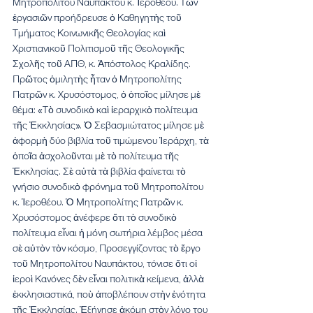
Μητροπολίτου Ναυπάκτου κ. Ἱεροθέου. Τῶν 
ἐργασιῶν προήδρευσε ὁ Καθηγητὴς τοῦ 
Τμήματος Κοινωνικῆς Θεολογίας καὶ 
Χριστιανικοῦ Πολιτισμοῦ τῆς Θεολογικῆς 
Σχολῆς τοῦ ΑΠΘ, κ. Ἀπόστολος Κραλίδης.
Πρῶτος ὁμιλητὴς ἦταν ὁ Μητροπολίτης 
Πατρῶν κ. Χρυσόστομος, ὁ ὁποῖος μίλησε μὲ 
θέμα: «Τὸ συνοδικὸ καὶ ἱεραρχικὸ πολίτευμα 
τῆς Ἐκκλησίας». Ὁ Σεβασμιώτατος μίλησε μὲ 
ἀφορμὴ δύο βιβλία τοῦ τιμώμενου Ἱεράρχη, τὰ 
ὁποῖα ἀσχολοῦνται μὲ τὸ πολίτευμα τῆς 
Ἐκκλησίας. Σὲ αὐτὰ τὰ βιβλία φαίνεται τὸ 
γνήσιο συνοδικὸ φρόνημα τοῦ Μητροπολίτου 
κ. Ἱεροθέου. Ὁ Μητροπολίτης Πατρῶν κ. 
Χρυσόστομος ἀνέφερε ὅτι τὸ συνοδικὸ 
πολίτευμα εἶναι ἡ μόνη σωτήρια λέμβος μέσα 
σὲ αὐτὸν τὸν κόσμο, Προσεγγίζοντας τὸ ἔργο 
τοῦ Μητροπολίτου Ναυπάκτου, τόνισε ὅτι οἱ 
ἱεροὶ Κανόνες δὲν εἶναι πολιτικὰ κείμενα, ἀλλὰ 
ἐκκλησιαστικά, ποὺ ἀποβλέπουν στὴν ἑνότητα 
τῆς Ἐκκλησίας. Ἐξήγησε ἀκόμη στὸν λόγο του 