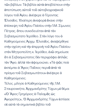
τῶν βιβλίων. Τὰ βιβλία αὐτὰ ἀποβλέπουν στὴν 
ἀποτύπωση αὐτοῦ τοῦ αὐτοβιογραφικοῦ 
λόγου τοῦ Ἁγίου, ἀνέφερε ὁ Γέροντας 
Ἐλισαῖος. Ἰδιαίτερη ἀναφορὰ ἔκανε στὴν 
ἐπίσκεψη τοῦ Ἁγίου Παϊσίου στὴν Ἱ.Μ. Σίμωνος 
Πέτρας, ὅπου συνοδευόταν ἀπὸ τὸν 
Σεβασμιώτατο Ἱερόθεο. Στὸν λόγο του ὁ 
Καθηγούμενος Ἀρχιμ. Ἐλισαῖος, ἀναφέρθηκε 
στὴν σχέση καὶ τὴν ἐπιρροὴ τοῦ Ἁγίου Παϊσίου 
στὸν Μητροπολίτη κ. Ἱερόθεο, ἐνῶ σημείωσε 
ὅτι ὁ Σεβασμιώτατος δὲν περιγράφει ἁπλῶς 
τὸν Ἅγιο, ἀλλὰ τὸν ἀφομοιώνει. «Τὸ φῶς ποὺ 
ἐκπέμπει ὁ Ἅγιος Παΐσιος περνᾶ ἀπὸ τὸ 
πρίσμα τοῦ Σεβασμιωτάτου» ἀνέφερε ὁ 
Καθηγούμενος.
Τέλος, μίλησε ὁ Καθηγούμενος τῆς Ἱ.Μ. 
Σταυρονικήτα, Ἀρχιμανδρίτης Τύχων μὲ θέμα: 
«Ὁ Ἅγιος Γρηγόριος ὁ Παλαμᾶς ὡς 
Ἁγιορείτης»,. Ὁ Ἀρχιμανδρίτης Τύχων ἑστίασε 
σὲ αὐτὸ τὸ σημαντικὸ βιβλίο τοῦ 