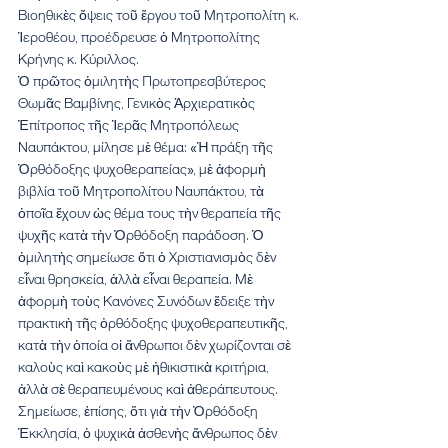
Βιοηθικὲς ὄψεις τοῦ ἔργου τοῦ Μητροπολίτη κ. 
Ἱεροθέου, προέδρευσε ὁ Μητροπολίτης 
Κρήνης κ. Κύριλλος.
Ὁ πρῶτος ὁμιλητὴς Πρωτοπρεσβύτερος 
Θωμᾶς Βαμβίνης, Γενικὸς Ἀρχιερατικὸς 
Ἐπίτροπος τῆς Ἱερᾶς Μητροπόλεως 
Ναυπάκτου, μίλησε μὲ θέμα: «Ἡ πράξη τῆς 
Ὀρθόδοξης ψυχοθεραπείας», μὲ ἀφορμὴ 
βιβλία τοῦ Μητροπολίτου Ναυπάκτου, τὰ 
ὁποῖα ἔχουν ὡς θέμα τους τὴν θεραπεία τῆς 
ψυχῆς κατὰ τὴν Ὀρθόδοξη παράδοση. Ὁ 
ὁμιλητὴς σημείωσε ὅτι ὁ Χριστιανισμὸς δὲν 
εἶναι θρησκεία, ἀλλὰ εἶναι θεραπεία. Μὲ 
ἀφορμὴ τοὺς Κανόνες Συνόδων ἔδειξε τὴν 
πρακτικὴ τῆς ὀρθόδοξης ψυχοθεραπευτικῆς, 
κατὰ τὴν ὁποία οἱ ἄνθρωποι δὲν χωρίζονται σὲ 
καλοὺς καὶ κακοὺς μὲ ἠθικιστικὰ κριτήρια, 
ἀλλὰ σὲ θεραπευμένους καὶ ἀθεράπευτους. 
Σημείωσε, ἐπίσης, ὅτι γιὰ τὴν Ὀρθόδοξη 
Ἐκκλησία, ὁ ψυχικὰ ἀσθενὴς ἄνθρωπος δὲν 