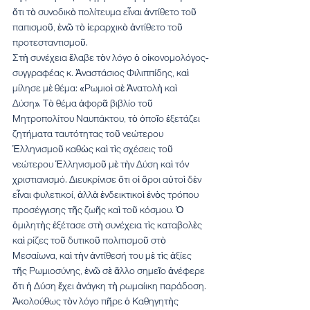
ὅτι τὸ συνοδικὸ πολίτευμα εἶναι ἀντίθετο τοῦ 
παπισμοῦ, ἐνῶ τὸ ἱεραρχικὸ ἀντίθετο τοῦ 
προτεσταντισμοῦ.
Στὴ συνέχεια ἔλαβε τὸν λόγο ὁ οἰκονομολόγος-
συγγραφέας κ. Ἀναστάσιος Φιλιππίδης, καὶ 
μίλησε μὲ θέμα: «Ρωμιοὶ σὲ Ἀνατολὴ καὶ 
Δύση». Τὸ θέμα ἀφορᾶ βιβλίο τοῦ 
Μητροπολίτου Ναυπάκτου, τὸ ὁποῖο ἐξετάζει 
ζητήματα ταυτότητας τοῦ νεώτερου 
Ἑλληνισμοῦ καθὼς καὶ τὶς σχέσεις τοῦ 
νεώτερου Ἑλληνισμοῦ μὲ τὴν Δύση καὶ τόν 
χριστιανισμό. Διευκρίνισε ὅτι οἱ ὅροι αὐτοὶ δὲν 
εἶναι φυλετικοί, ἀλλὰ ἐνδεικτικοὶ ἑνὸς τρόπου 
προσέγγισης τῆς ζωῆς καὶ τοῦ κόσμου. Ὁ 
ὁμιλητὴς ἐξέτασε στὴ συνέχεια τὶς καταβολὲς 
καὶ ρίζες τοῦ δυτικοῦ πολιτισμοῦ στὸ 
Μεσαίωνα, καὶ τὴν ἀντίθεσή του μὲ τὶς ἀξίες 
τῆς Ρωμιοσύνης, ἐνῶ σὲ ἄλλο σημεῖο ἀνέφερε 
ὅτι ἡ Δύση ἔχει ἀνάγκη τὴ ρωμαίικη παράδοση.
Ἀκολούθως τὸν λόγο πῆρε ὁ Καθηγητὴς 