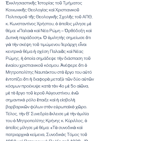
Ἐκκλησιαστικῆς Ἱστορίας τοῦ Τμήματος 
Κοινωνικῆς Θεολογίας καὶ Χριστιανικοῦ 
Πολιτισμοῦ τῆς Θεολογικῆς Σχολῆς τοῦ ΑΠΘ, 
κ. Κωνσταντίνος Χρήστου, ὁ ὁποῖος μίλησε μὲ 
θέμα: «Παλαιὰ καὶ Νέα Ρώμη – Ὀρθόδοξη καὶ 
Δυτικὴ παράδοση». Ὁ ὁμιλητὴς σημείωσε ὅτι 
γιὰ τὴν σκέψη τοῦ τιμώμενου Ἱεράρχη εἶναι 
κεντρικὸ θέμα ἡ σχέση Παλαιᾶς καὶ Νέας 
Ρώμης, ἡ ὁποία σημάδεψε τὴν διάσπαση τοῦ 
ἑνιαίου χριστιανικοῦ κόσμου. Ἀνέφερε ὅτι ὁ 
Μητροπολίτης Ναυπάκτου στὸ ἔργο του αὐτό 
ἐντοπίζει ὅτι ἡ διαφορὰ μεταξὺ τῶν δύο αὐτῶν 
κόσμων προέκυψε κατὰ τὸν 4ο μὲ 5ο αἰῶνα, 
μὲ τὸ ἔργο τοῦ ἱεροῦ Αὐγουστίνου, ἐνῶ 
σημαντικὸ ρόλο ἔπαιξε καὶ ἡ εἰσβολὴ 
βαρβαρικῶν φύλων στὸν εὐρωπαϊκὸ χῶρο.
Τέλος, τὴν Β΄ Συνεδρία ἔκλεισε μὲ τὴν ὁμιλία 
του ὁ Μητροπολίτης Κρήνης κ. Κύριλλος, ὁ 
ὁποῖος μίλησε μὲ θέμα: «Τὰ συνοδικὰ καὶ 
πατριαρχικὰ κείμενα, Συνοδικὸς Τόμος τοῦ 