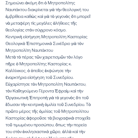
Σημειώνει ἀκόμη ὅτι ὁ Μητροπολίτης 
Ναυπάκτου διακρίνεται γιὰ τὴν θεολογική του 
ἐμβρίθεια καθὼς καὶ γιὰ τὸ γεγονὸς ὅτι μπορεῖ 
νὰ μεταφέρη τὶς μεγάλες ἀλήθειες τῆς 
θεολογίας στὸν σύγχρονο κόσμο.
Κεντρικὴ εἰσήγηση Μητροπολίτη Καστορίας
Θεολογικὸ Ἐπιστημονικὸ Συνέδριο γιὰ τὸν 
Μητροπολίτη Ναυπάκτου
Μετὰ τὸ πέρας τῶν χαιρετισμῶν τὸν λόγο 
πῆρε ὁ Μητροπολίτης Καστορίας κ. 
Καλλίνικος, ὁ ὁποῖος ἐκφώνησε τὴν 
ἐναρκτήρια εἰσήγηση τοῦ Συνεδρίου. 
Εὐχαρίστησε τὸν Μητροπολίτη Ναυπάκτου, 
τὸν Καθηγούμενο Γέροντα Ἐφραὶμ καὶ τὴν 
Ὀργανωτικὴ Ἐπιτροπὴ γιὰ τὸ γεγονὸς ὅτι τοῦ 
ἔδωσαν τὴν κεντρικὴ ὁμιλία τοῦ Συνεδρίου. Τὸ 
πρῶτο μέρος τῆς ὁμιλίας τοῦ Μητροπολίτου 
Καστορίας ἀφοροῦσε τὰ βιογραφικὰ στοιχεῖα 
τοῦ τιμωμένου προσώπου, ὅπως τὴν πορεία 
του στὸν ἐκκλησιαστικὸ χῶρο, ἀλλὰ καὶ τὴν 