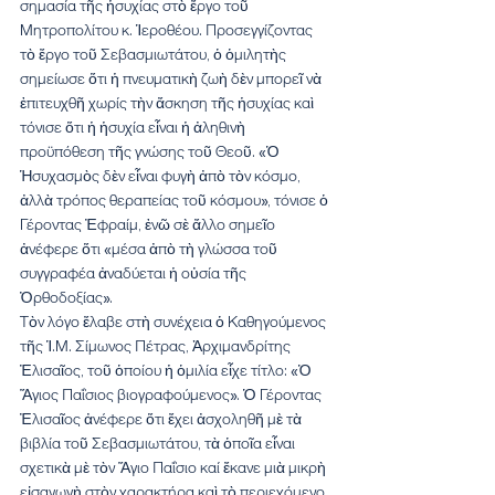
σημασία τῆς ἡσυχίας στὸ ἔργο τοῦ 
Μητροπολίτου κ. Ἱεροθέου. Προσεγγίζοντας 
τὸ ἔργο τοῦ Σεβασμιωτάτου, ὁ ὁμιλητὴς 
σημείωσε ὅτι ἡ πνευματικὴ ζωὴ δὲν μπορεῖ νὰ 
ἐπιτευχθῆ χωρίς τὴν ἄσκηση τῆς ἡσυχίας καὶ 
τόνισε ὅτι ἡ ἡσυχία εἶναι ἡ ἀληθινὴ 
προϋπόθεση τῆς γνώσης τοῦ Θεοῦ. «Ὁ 
Ἡσυχασμὸς δὲν εἶναι φυγὴ ἀπὸ τὸν κόσμο, 
ἀλλὰ τρόπος θεραπείας τοῦ κόσμου», τόνισε ὁ 
Γέροντας Ἐφραίμ, ἐνῶ σὲ ἄλλο σημεῖο 
ἀνέφερε ὅτι «μέσα ἀπὸ τὴ γλώσσα τοῦ 
συγγραφέα ἀναδύεται ἡ οὐσία τῆς 
Ὀρθοδοξίας».
Τὸν λόγο ἔλαβε στὴ συνέχεια ὁ Καθηγούμενος 
τῆς Ἱ.Μ. Σίμωνος Πέτρας, Ἀρχιμανδρίτης 
Ἐλισαῖος, τοῦ ὁποίου ἡ ὁμιλία εἶχε τίτλο: «Ὁ 
Ἅγιος Παΐσιος βιογραφούμενος». Ὁ Γέροντας 
Ἐλισαῖος ἀνέφερε ὅτι ἔχει ἀσχοληθῆ μὲ τὰ 
βιβλία τοῦ Σεβασμιωτάτου, τὰ ὁποῖα εἶναι 
σχετικὰ μὲ τὸν Ἅγιο Παΐσιο καί ἔκανε μιὰ μικρὴ 
εἰσαγωγὴ στὸν χαρακτήρα καὶ τὸ περιεχόμενο 