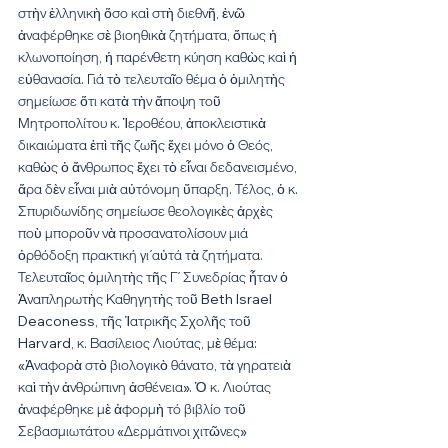
στὴν ἑλληνικὴ ὅσο καὶ στὴ διεθνῆ, ἐνῶ 
ἀναφέρθηκε σὲ βιοηθικὰ ζητήματα, ὅπως ἡ 
κλωνοποίηση, ἡ παρένθετη κύηση καθὼς καὶ ἡ 
εὐθανασία. Γιά τὸ τελευταῖο θέμα ὁ ὁμιλητὴς 
σημείωσε ὅτι κατὰ τὴν ἄποψη τοῦ 
Μητροπολίτου κ. Ἱεροθέου, ἀποκλειστικὰ 
δικαιώματα ἐπὶ τῆς ζωῆς ἔχει μόνο ὁ Θεός, 
καθὼς ὁ ἄνθρωπος ἔχει τὸ εἶναι δεδανεισμένο, 
ἄρα δὲν εἶναι μιὰ αὐτόνομη ὕπαρξη. Τέλος, ὁ κ. 
Σπυριδωνίδης σημείωσε θεολογικὲς ἀρχὲς 
ποὺ μποροῦν νὰ προσανατολίσουν μιά 
ὀρθόδοξη πρακτική γι΄αὐτά τὰ ζητήματα.
Τελευταῖος ὁμιλητὴς τῆς Γ΄ Συνεδρίας ἦταν ὁ 
Ἀναπληρωτὴς Καθηγητὴς τοῦ Beth Israel 
Deaconess, τῆς Ἰατρικῆς Σχολῆς τοῦ 
Harvard, κ. Βασίλειος Λιούτας, μὲ θέμα: 
«Ἀναφορὰ στὸ βιολογικὸ θάνατο, τὰ γηρατειὰ 
καὶ τὴν ἀνθρώπινη ἀσθένεια». Ὁ κ. Λιούτας 
ἀναφέρθηκε μὲ ἀφορμὴ τό βιβλίο τοῦ 
Σεβασμιωτάτου «Δερμάτινοι χιτῶνες» 