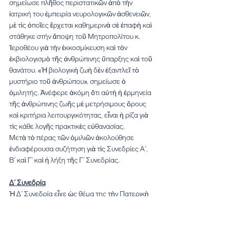
σημείωσε πλῆθος περιστατικῶν ἀπὸ τὴν 
ἰατρική του ἐμπειρία νευρολογικῶν ἀσθενειῶν, 
μὲ τὶς ὁποῖες ἔρχεται καθημερινὰ σὲ ἐπαφὴ καὶ 
στάθηκε στήν ἄποψη τοῦ Μητροπολίτου κ. 
Ἱεροθέου γιὰ τὴν ἐκκοσμίκευση καὶ τὸν 
ἐκβιολογισμὸ τῆς ἀνθρώπινης ὕπαρξης καὶ τοῦ 
θανάτου. «Ἡ βιολογικὴ ζωὴ δὲν ἐξαντλεῖ τὸ 
μυστήριο τοῦ ἀνθρώπου», σημείωσε ὁ 
ὁμιλητής. Ἀνέφερε ἀκόμη ὅτι αὐτὴ ἡ ἑρμηνεία 
τῆς ἀνθρώπινης ζωῆς μὲ μετρήσιμους ὅρους 
καὶ κριτήρια λειτουργικότητας, εἶναι ἡ ρίζα γιὰ 
τὶς κάθε λογῆς πρακτικὲς εὐθανασίας.
Μετὰ τὸ πέρας τῶν ὁμιλιῶν ἀκολούθησε 
ἐνδιαφέρουσα συζήτηση γιὰ τὶς Συνεδρίες Α΄, 
Β΄ καὶ Γ΄ καὶ ἡ λήξη τῆς Γ΄ Συνεδρίας.
Δ΄ Συνεδρία
Ἡ Δ΄ Συνεδρία εἶχε ὡς θέμα της τὴν Πατερικὴ 
καὶ δογματικὴ θεολογία καὶ Ἑορτολογικὰ 
θέματα, τὰ ὁποῖα ἐντοπίζονται στὸ ἔργο τοῦ 
τιμώμενου Μητροπολίτου κ. Ἱεροθέου. Τῆς 