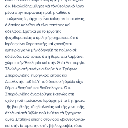
ὁ κ. Νικολαΐδης μίλησε γιὰ τὸν θεολογικὸ λόγο 
μέσα στὴν ποιμαντικὴ πράξη, καθὼς ὁ 
τιμώμενος Ἱεράρχης εἶναι ἐπίσης καὶ ποιμένας, 
ὁ ὁποῖος καλεῖται νὰ εἶναι πατέρας καὶ 
ἀδελφός. Σχετικὰ μὲ τὸ ἔργο τῆς 
ψυχοθεραπείας ὁ ὁμιλητὴς σημείωσε ὅτι ὁ 
ἱερέας εἶναι θεραπευτὴς καὶ χρειάζεται 
ἐμπειρία γιὰ νὰ μὴν ὁδηγηθῆ τὸ ποίμνιο σὲ 
ἀδιέξοδα, ἐνῶ τόνισε ὅτι ἡ θεραπεία λαμβάνει 
χώρα στὴν Ἐκκλησία καὶ στὴν Θεία Λειτουργία.
Τὸν λόγο στὴ συνέχεια ἔλαβε ὁ κ. Τρύφων 
Σπυριδωνίδης, πυρηνικὸς ἰατρὸς καὶ 
Διευθυντὴς τοῦ ΕΣΥ, τοῦ ὁποίου ἡ ὁμιλία εἶχε 
θέμα: «Βιοηθικὴ καὶ Βιοθεολογία». Ὁ κ. 
Σπυριδωνίδης ἀναφέρθηκε ἐκτενῶς στὴ 
σχέση τοῦ τιμώμενου Ἱεράρχη μὲ τὰ ζητήματα 
τῆς βιοηθικῆς, τῆς βιολογίας καὶ τῆς γενετικῆς, 
ἀλλὰ καὶ στὰ βιβλία ποὺ ἐκθέτει τὰ ζητήματα 
αὐτά. Στάθηκε ἐπίσης στὸν ὅρο «βιοθεολογία» 
καὶ στὴν ἱστορία της στὴν βιβλιογραφία, τόσο 