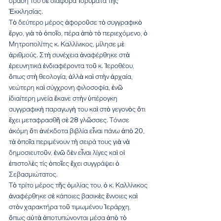
δράση του σὲ διάφορα Ἱδρύματα τῆς 
Ἐκκλησίας.
Τὸ δεύτερο μέρος ἀφοροῦσε τὸ συγγραφικὸ 
ἔργο, γιὰ τὸ ὁποῖο, πέρα ἀπὸ τὸ περιεχόμενο, ὁ 
Μητροπολίτης κ. Καλλίνικος, μίλησε μὲ 
ἀριθμούς. Στὴ συνέχεια ἀναφέρθηκε στὰ 
ἐρευνητικά ἐνδιαφέροντα τοῦ κ. Ἱεροθέου, 
ὅπως στὴ θεολογία, ἀλλὰ καὶ στὴν ἀρχαία, 
νεώτερη καὶ σύγχρονη φιλοσοφία, ἐνῶ 
ἰδιαίτερη μνεία ἔκανε στὴν ὑπέρογκη 
συγγραφικὴ παραγωγὴ του καὶ στὸ γεγονὸς ὅτι 
ἔχει μεταφρασθῆ σὲ 28 γλῶσσες. Τόνισε 
ἀκόμη ὅτι ἀνέκδοτα βιβλία εἶναι πάνω ἀπὸ 20, 
τὰ ὁποῖα περιμένουν τὴ σειρά τους γιὰ νὰ 
δημοσιευτοῦν, ἐνῶ δὲν εἶναι λίγες καὶ οἱ 
ἐπιστολὲς τίς ὁποῖες ἔχει συγγράψει ὁ 
Σεβασμιώτατος.
Τὸ τρίτο μέρος τῆς ὁμιλίας του, ὁ κ. Καλλίνικος 
ἀναφέρθηκε σὲ κάποιες βασικὲς ἔννοιες καὶ 
στὸν χαρακτήρα τοῦ τιμωμένου Ἱεράρχη, 
ὅπως αὐτὰ ἀποτυπώνονται μέσα ἀπὸ τὸ 