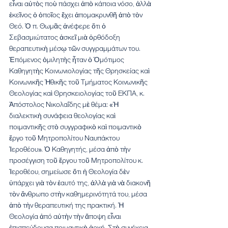
εἶναι αὐτὸς ποὺ πάσχει ἀπὸ κάποια νόσο, ἀλλὰ 
ἐκεῖνος ὁ ὁποῖος ἔχει ἀπομακρυνθῆ ἀπὸ τὸν 
Θεό. Ὁ π. Θωμᾶς ἀνέφερε ὅτι ὁ 
Σεβασμιώτατος ἀσκεῖ μιὰ ὀρθόδοξη 
θεραπευτικὴ μέσῳ τῶν συγγραμμάτων του.
Ἑπόμενος ὁμιλητὴς ἦταν ὁ Ὁμότιμος 
Καθηγητὴς Κοινωνιολογίας τῆς Θρησκείας καὶ 
Κοινωνικῆς Ἠθικῆς τοῦ Τμήματος Κοινωνικῆς 
Θεολογίας καὶ Θρησκειολογίας τοῦ ΕΚΠΑ, κ. 
Ἀπόστολος Νικολαΐδης μὲ θέμα: «Ἡ 
διαλεκτικὴ συνάφεια θεολογίας καὶ 
ποιμαντικῆς στὸ συγγραφικὸ καὶ ποιμαντικὸ 
ἔργο τοῦ Μητροπολίτου Ναυπάκτου 
Ἱεροθέου». Ὁ Καθηγητής, μέσα ἀπὸ τὴν 
προσέγγιση τοῦ ἔργου τοῦ Μητροπολίτου κ. 
Ἱεροθέου, σημείωσε ὅτι ἡ Θεολογία δὲν 
ὑπάρχει γιὰ τὸν ἑαυτό της, ἀλλὰ γιὰ νὰ διακονῆ 
τὸν ἄνθρωπο στὴν καθημερινότητά του, μέσα 
ἀπὸ τὴν θεραπευτική της πρακτική. Ἡ 
Θεολογία ἀπό αὐτὴν τὴν ἄποψη εἶναι 
ἐπισπεύδουσα ποιμαντικὴ ἀρχή. Στὴ συνέχεια 