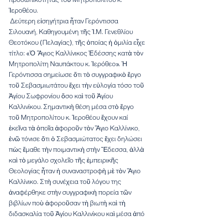
Ἱεροθέου.
 Δεύτερη εἰσηγήτρια ἦταν Γερόντισσα 
Σιλουανή, Καθηγουμένη τῆς Ἱ.Μ. Γενεθλίου 
Θεοτόκου (Πελαγίας), τῆς ὁποίας ἡ ὁμιλία εἶχε 
τίτλο: «Ὁ Ἅγιος Καλλίνικος Ἐδέσσης κατὰ τὸν 
Μητροπολίτη Ναυπάκτου κ. Ἱερόθεο». Ἡ 
Γερόντισσα σημείωσε ὅτι τὸ συγγραφικὸ ἔργο 
τοῦ Σεβασμιωτάτου ἔχει τὴν εὐλογία τόσο τοῦ 
Ἁγίου Σωφρονίου ὅσο καὶ τοῦ Ἁγίου 
Καλλινίκου. Σημαντικὴ θέση μέσα στὸ ἔργο 
τοῦ Μητροπολίτου κ. Ἱεροθέου ἔχουν καί 
ἐκεῖνα τὰ ὁποῖα ἀφοροῦν τὸν Ἅγιο Καλλίνικο, 
ἐνῶ τόνισε ὅτι ὁ Σεβασμιώτατος ἔχει δηλώσει 
πὼς ἔμαθε τὴν ποιμαντικὴ στὴν Ἔδεσσα, ἀλλὰ 
καὶ τὸ μεγάλο σχολεῖο τῆς ἐμπειρικῆς 
Θεολογίας ἦταν ἡ συναναστροφὴ μὲ τὸν Ἅγιο 
Καλλίνικο. Στὴ συνέχεια τοῦ λόγου της 
ἀναφέρθηκε στὴν συγγραφικὴ πορεία τῶν 
βιβλίων ποὺ ἀφοροῦσαν τὴ βιωτὴ καὶ τὴ 
διδασκαλία τοῦ Ἁγίου Καλλινίκου καὶ μέσα ἀπό 