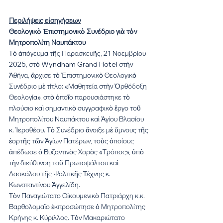
Περιλήψεις εἰσηγήσεων
Θεολογικὸ Ἐπιστημονικὸ Συνέδριο γιὰ τὸν 
Μητροπολίτη Ναυπάκτου
Τὸ ἀπόγευμα τῆς Παρασκευῆς, 21 Νοεμβρίου 
2025, στὸ Wyndham Grand Hotel στὴν 
Ἀθήνα, ἄρχισε τὸ Ἐπιστημονικὸ Θεολογικὸ 
Συνέδριο μὲ τίτλο: «Μαθητεία στὴν Ὀρθόδοξη 
Θεολογία», στὸ ὁποῖο παρουσιάστηκε τὸ 
πλούσιο καὶ σημαντικὸ συγγραφικὸ ἔργο τοῦ 
Μητροπολίτου Ναυπάκτου καὶ Ἁγίου Βλασίου 
κ. Ἱεροθέου. Τὸ Συνέδριο ἄνοιξε μὲ ὕμνους τῆς 
ἑορτῆς τῶν Ἁγίων Πατέρων, τοὺς ὁποίους 
ἀπέδωσε ὁ Βυζαντινὸς Χορὸς «Τρόπος», ὑπὸ 
τὴν διεύθυνση τοῦ Πρωτοψάλτου καὶ 
Δασκάλου τῆς Ψαλτικῆς Τέχνης κ. 
Κωνσταντίνου Ἀγγελίδη.
Τὸν Παναγιώτατο Οἰκουμενικὸ Πατριάρχη κ.κ. 
Βαρθολομαῖο ἐκπροσώπησε ὁ Μητροπολίτης 
Κρήνης κ. Κύριλλος. Τὸν Μακαριώτατο 