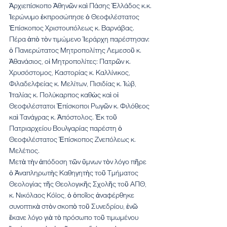
Ἀρχιεπίσκοπο Ἀθηνῶν καὶ Πάσης Ἑλλάδος κ.κ. 
Ἱερώνυμο ἐκπροσώπησε ὁ Θεοφιλέστατος 
Ἐπίσκοπος Χριστουπόλεως κ. Βαρνάβας. 
Πέρα ἀπὸ τὸν τιμώμενο Ἱεράρχη παρέστησαν: 
ὁ Πανιερώτατος Μητροπολίτης Λεμεσοῦ κ. 
Ἀθανάσιος, οἱ Μητροπολίτες: Πατρῶν κ. 
Χρυσόστομος, Καστορίας κ. Καλλίνικος, 
Φιλαδελφείας κ. Μελίτων, Πισιδίας κ. Ἰώβ, 
Ἰταλίας κ. Πολύκαρπος καθὼς καὶ οἱ 
Θεοφιλέστατοι Ἐπίσκοποι Ρωγῶν κ. Φιλόθεος 
καὶ Τανάγρας κ. Ἀπόστολος. Ἐκ τοῦ 
Πατριαρχείου Βουλγαρίας παρέστη ὁ 
Θεοφιλέστατος Ἐπίσκοπος Ζνεπόλεως κ. 
Μελέτιος.
Μετὰ τὴν ἀπόδοση τῶν ὕμνων τὸν λόγο πῆρε 
ὁ Ἀναπληρωτὴς Καθηγητὴς τοῦ Τμήματος 
Θεολογίας τῆς Θεολογικῆς Σχολῆς τοῦ ΑΠΘ, 
κ. Νικόλαος Κόϊος, ὁ ὁποῖος ἀναφέρθηκε 
συνοπτικὰ στὸν σκοπὸ τοῦ Συνεδρίου, ἐνῶ 
ἔκανε λόγο γιὰ τὸ πρόσωπο τοῦ τιμωμένου 