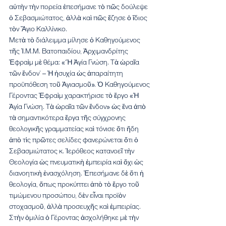
αὐτὴν τὴν πορεία ἐπεσήμανε τὸ πῶς δούλεψε 
ὁ Σεβασμιώτατος, ἀλλὰ καὶ πῶς ἔζησε ὁ ἴδιος 
τὸν Ἅγιο Καλλίνικο.
Μετὰ τὸ διάλειμμα μίλησε ὁ Καθηγούμενος 
τῆς Ἱ.Μ.Μ. Βατοπαιδίου, Ἀρχιμανδρίτης 
Ἐφραὶμ μὲ θέμα: «‘Ἡ Ἁγία Γνώση. Τὰ ὡραῖα 
τῶν ἔνδον’ – Ἡ ἡσυχία ὡς ἀπαραίτητη 
προϋπόθεση τοῦ Ἁγιασμοῦ». Ὁ Καθηγούμενος 
Γέροντας Ἐφραὶμ χαρακτήρισε τὸ ἔργο «Ἡ 
Ἁγία Γνώση. Τὰ ὡραῖα τῶν ἔνδον» ὡς ἕνα ἀπὸ 
τὰ σημαντικότερα ἔργα τῆς σύγχρονης 
θεολογικῆς γραμματείας καὶ τόνισε ὅτι ἤδη 
ἀπὸ τὶς πρῶτες σελίδες φανερώνεται ὅτι ὁ 
Σεβασμιώτατος κ. Ἱερόθεος κατανοεῖ τὴν 
Θεολογία ὡς πνευματικὴ ἐμπειρία καὶ ὄχι ὡς 
διανοητικὴ ἐνασχόληση. Ἐπεσήμανε δὲ ὅτι ἡ 
θεολογία, ὅπως προκύπτει ἀπὸ τὸ ἔργο τοῦ 
τιμώμενου προσώπου, δὲν εἶναι προϊὸν 
στοχασμοῦ, ἀλλὰ προσευχῆς καὶ ἐμπειρίας. 
Στὴν ὁμιλία ὁ Γέροντας ἀσχολήθηκε μὲ τὴν 