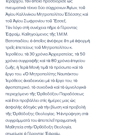
Ἱεράρχου, τὸν ὁποῖο προσδιόρισε ὡς 
πνευματικὸ τέκνο δύο σύγχρονων Ἁγίων, τοῦ 
Ἁγίου Καλλινίκου Μητροπολίτου Ἐδέσσης καὶ 
τοῦ Ἁγίου Σωφρονίου τοῦ Ἔσσεξ.
Τὸν λόγο στὴ συνέχεια πῆρε ὁ Γέροντας 
Ἐφραίμ, Καθηγούμενος τῆς Ἱ.Μ.Μ. 
Βατοπαιδίου, ὁ ὁποῖος ἀνέφερε ὅτι μὲ ἀφορμὴ 
τρεῖς ἐπετείους τοῦ Μητροπολίτου κ. 
Ἱεροθέου, τὰ 30 χρόνια Ἀρχιερατείας, τὰ 50 
χρόνια συγγραφῆς καὶ τὰ 80 χρόνια ἐπιγείου 
ζωῆς, ἡ Ἱερὰ Μονὴ τιμᾶ τὸ πρόσωπο καὶ τὸ 
ἔργο του. «Ὁ Μητροπολίτης Ναυπάκτου 
Ἱερόθεος ἀναδεικνύει μὲ τὸ ἔργο του, τὸ 
ἁγιοπατερικό, τὸ συνοδικὸ καὶ τὸ ὑμνολογικὸ 
περιεχόμενο τῆς Ὀρθοδόξου Παραδόσεως 
καὶ ἔτσι προβάλλει στὶς ἡμέρες μας ὡς 
ἀσφαλὴς ὁδηγὸς γιὰ τὴν βίωση καὶ προβολὴ 
τῆς Ὀρθόδοξης Θεολογίας. Ἡ ἐντρύφηση στὰ 
συγγράμματά του ἀποτελεῖ πραγματικὴ 
Μαθητεία στὴν Ὀρθόδοξη Θεολογία, 
σημείωσε ὁ Γέροντας Ἐφραίμ.