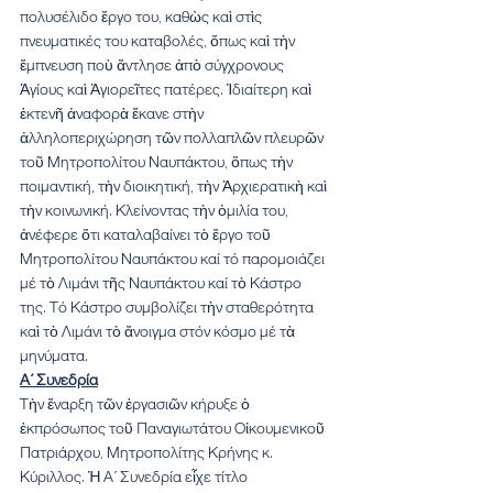
πολυσέλιδο ἔργο του, καθὼς καὶ στὶς 
πνευματικές του καταβολές, ὅπως καὶ τὴν 
ἔμπνευση ποὺ ἄντλησε ἀπὸ σύγχρονους 
Ἁγίους καὶ Ἁγιορεῖτες πατέρες. Ἰδιαίτερη καὶ 
ἐκτενῆ ἀναφορὰ ἔκανε στὴν 
ἀλληλοπεριχώρηση τῶν πολλαπλῶν πλευρῶν 
τοῦ Μητροπολίτου Ναυπάκτου, ὅπως τὴν 
ποιμαντική, τὴν διοικητική, τὴν Ἀρχιερατικὴ καὶ 
τὴν κοινωνική. Κλείνοντας τὴν ὁμιλία του, 
ἀνέφερε ὅτι καταλαβαίνει τὸ ἔργο τοῦ 
Μητροπολίτου Ναυπάκτου καί τό παρομοιάζει 
μέ τὸ Λιμάνι τῆς Ναυπάκτου καί τὸ Κάστρο 
της. Τό Κάστρο συμβολίζει τὴν σταθερότητα 
καὶ τὸ Λιμάνι τὸ ἄνοιγμα στόν κόσμο μέ τὰ 
μηνύματα.
Α΄ Συνεδρία
Τὴν ἔναρξη τῶν ἐργασιῶν κήρυξε ὁ 
ἐκπρόσωπος τοῦ Παναγιωτάτου Οἰκουμενικοῦ 
Πατριάρχου, Μητροπολίτης Κρήνης κ. 
Κύριλλος. Ἡ Α΄ Συνεδρία εἶχε τίτλο 