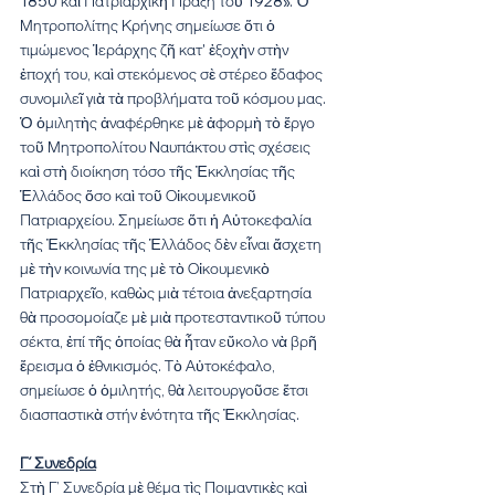
1850 καὶ Πατριαρχικὴ Πράξη τοῦ 1928». Ὁ 
Μητροπολίτης Κρήνης σημείωσε ὅτι ὁ 
τιμώμενος Ἱεράρχης ζῆ κατ' ἐξοχὴν στὴν 
ἐποχή του, καὶ στεκόμενος σὲ στέρεο ἔδαφος 
συνομιλεῖ γιὰ τὰ προβλήματα τοῦ κόσμου μας. 
Ὁ ὁμιλητὴς ἀναφέρθηκε μὲ ἀφορμὴ τὸ ἔργο 
τοῦ Μητροπολίτου Ναυπάκτου στὶς σχέσεις 
καὶ στὴ διοίκηση τόσο τῆς Ἐκκλησίας τῆς 
Ἑλλάδος ὅσο καὶ τοῦ Οἰκουμενικοῦ 
Πατριαρχείου. Σημείωσε ὅτι ἡ Αὐτοκεφαλία 
τῆς Ἐκκλησίας τῆς Ἑλλάδος δὲν εἶναι ἄσχετη 
μὲ τὴν κοινωνία της μὲ τὸ Οἰκουμενικὸ 
Πατριαρχεῖο, καθὼς μιὰ τέτοια ἀνεξαρτησία 
θὰ προσομοίαζε μὲ μιὰ προτεσταντικοῦ τύπου 
σέκτα, ἐπί τῆς ὁποίας θὰ ἦταν εὔκολο νὰ βρῆ 
ἔρεισμα ὁ ἐθνικισμός. Τὸ Αὐτοκέφαλο, 
σημείωσε ὁ ὁμιλητής, θὰ λειτουργοῦσε ἔτσι 
διασπαστικὰ στήν ἑνότητα τῆς Ἐκκλησίας.
Γ΄ Συνεδρία
Στὴ Γ’ Συνεδρία μὲ θέμα τὶς Ποιμαντικὲς καὶ 