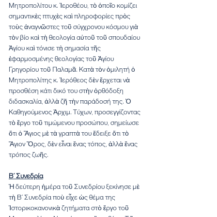
Μητροπολίτου κ. Ἱεροθέου, τὸ ὁποῖο κομίζει 
σημαντικὲς πτυχὲς καὶ πληροφορίες πρὸς 
τοὺς ἀναγνῶστες τοῦ σύγχρονου κόσμου γιὰ 
τὸν βίο καὶ τὴ θεολογία αὐτοῦ τοῦ σπουδαίου 
Ἁγίου καὶ τόνισε τὴ σημασία τῆς 
ἐφαρμοσμένης θεολογίας τοῦ Ἁγίου 
Γρηγορίου τοῦ Παλαμᾶ. Κατὰ τὸν ὁμιλητή ὁ 
Μητροπολίτης κ. Ἱερόθεος δὲν ἔρχεται νὰ 
προσθέση κάτι δικό του στὴν ὀρθόδοξη 
διδασκαλία, ἀλλὰ ζῆ τὴν παράδοσή της. Ὁ 
Καθηγούμενος Ἀρχιμ. Τύχων, προσεγγίζοντας 
τὸ ἔργο τοῦ τιμώμενου προσώπου, σημείωσε 
ὅτι ὁ Ἅγιος μὲ τὰ γραπτὰ του ἔδειξε ὅτι τὸ 
Ἅγιον Ὄρος, δὲν εἶναι ἕνας τόπος, ἀλλὰ ἕνας 
τρόπος ζωῆς.
Β΄ Συνεδρία
Ἡ δεύτερη ἡμέρα τοῦ Συνεδρίου ξεκίνησε μὲ 
τὴ Β΄ Συνεδρία ποὺ εἶχε ὡς θέμα της 
Ἱστορικοκανονικὰ ζητήματα στὸ ἔργο τοῦ 