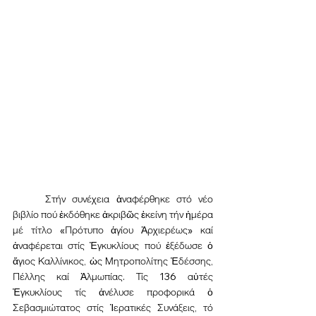
	Στήν συνέχεια ἀναφέρθηκε στό νέο 
βιβλίο πού ἐκδόθηκε ἀκριβῶς ἐκείνη τήν ἡμέρα 
μέ τίτλο «Πρότυπο ἁγίου Ἀρχιερέως» καί 
ἀναφέρεται στίς Ἐγκυκλίους πού ἐξέδωσε ὁ 
ἅγιος Καλλίνικος, ὡς Μητροπολίτης Ἐδέσσης, 
Πέλλης καί Ἀλμωπίας. Τίς 136 αὐτές 
Ἐγκυκλίους τίς ἀνέλυσε προφορικά ὁ 
Σεβασμιώτατος στίς Ἱερατικές Συνάξεις, τό 