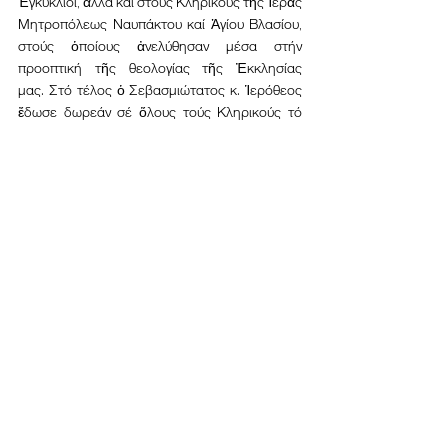
Ἐγκύκλιοι, ἀλλά καί στούς Κληρικούς τῆς Ἱερᾶς 
Μητροπόλεως Ναυπάκτου καί Ἁγίου Βλασίου, 
στούς ὁποίους ἀνελύθησαν μέσα στήν 
προοπτική τῆς θεολογίας τῆς Ἐκκλησίας 
μας. Στό τέλος ὁ Σεβασμιώτατος κ. Ἱερόθεος 
ἔδωσε δωρεάν σέ ὅλους τούς Κληρικούς τό 
βιβλίο αὐτό, γιά νά τό ἔχουν ὡς ἐνθύμιο, ἀφοῦ 
πρῶτοι αὐτοί ἄκουσαν προφορικά τό 
περιεχόμενό του.
Εκδηλώσεις
Τελευταία Νέα
Εμφάνιση όλων
Πρόσφατες αναρτήσεις