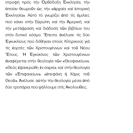
στροφή πρός τήν Ὀρθόδοξη Ἐκκλησία, τήν 
ὁποίαν θεωροῦν ὡς τήν «ἀρχαία καί ἱστορική 
Ἐκκλησία». Αὐτό τό γνωρίζει ἀπό τίς ὁμιλίες 
πού κάνει στήν Εὐρώπη καί τήν Ἀμερική, καί 
τήν μετάφραση καί διάδοση τῶν βιβλίων του 
στόν δυτικό κόσμο. Ἔπειτα, ἀνέλυσε τίς δύο 
Ἐγκυκλίους πού δόθηκαν στούς Κληρικούς γιά 
τίς ἑορτές τῶν Χριστουγέννων καί τοῦ Νέου 
Ἔτους. Ἡ Ἐγκύκλιος τῶν Χριστουγέννων 
ἀναφέρεται στήν θεολογία τῶν «Θεοφανείων», 
«Θεός ἐφανερώθη ἐν σαρκί», καί στήν θεολογία 
τῶν «Ἐπιφανείων», «ἐπεφάνη ἡ Χάρις τοῦ 
Θεοῦ». Ἀνέλυσε αὐτήν τήν θεολογία μέσα ἀπό 
δύο τροπάρια πού ψάλλουμε στίς Ἀκολουθίες.