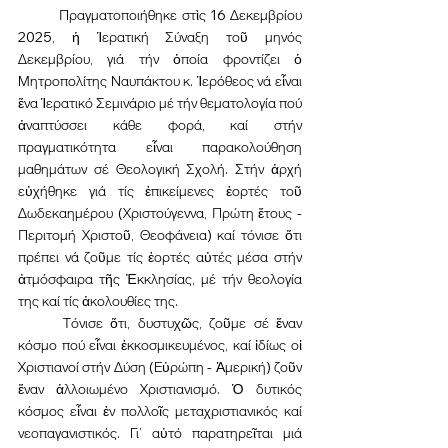
	Πραγματοποιήθηκε στὶς 16 Δεκεμβρίου 
2025, ἡ Ἱερατική Σύναξη τοῦ μηνός 
Δεκεμβρίου, γιά τήν ὁποία φροντίζει ὁ 
Μητροπολίτης Ναυπάκτου κ. Ἱερόθεος νά εἶναι 
ἕνα Ἱερατικό Σεμινάριο μέ τήν θεματολογία πού 
ἀναπτύσσει κάθε φορά, καί στήν 
πραγματικότητα εἶναι παρακολούθηση 
μαθημάτων σέ Θεολογική Σχολή. Στήν ἀρχή 
εὐχήθηκε γιά τίς ἐπικείμενες ἑορτές τοῦ 
Δωδεκαημέρου (Χριστούγεννα, Πρώτη ἔτους - 
Περιτομή Χριστοῦ, Θεοφάνεια) καί τόνισε ὅτι 
πρέπει νά ζοῦμε τίς ἑορτές αὐτές μέσα στήν 
ἀτμόσφαιρα τῆς Ἐκκλησίας, μέ τήν θεολογία 
της καί τίς ἀκολουθίες της.
	Τόνισε ὅτι, δυστυχῶς, ζοῦμε σέ ἕναν 
κόσμο πού εἶναι ἐκκοσμικευμένος, καί ἰδίως οἱ 
Χριστιανοί στήν Δύση (Εὐρώπη - Ἀμερική) ζοῦν 
ἕναν ἀλλοιωμένο Χριστιανισμό. Ὁ δυτικός 
κόσμος εἶναι ἐν πολλοῖς μεταχριστιανικός καί 
νεοπαγανιστικός. Γι’ αὐτό παρατηρεῖται μιά 