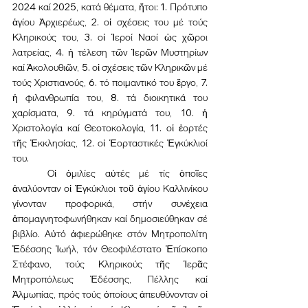
2024 καί 2025, κατά θέματα, ἤτοι: 1. Πρότυπο 
ἁγίου Ἀρχιερέως, 2. οἱ σχέσεις του μέ τούς 
Κληρικούς του, 3. οἱ Ἱεροί Ναοί ὡς χῶροι 
λατρείας, 4. ἡ τέλεση τῶν Ἱερῶν Μυστηρίων 
καί Ἀκολουθιῶν, 5. οἱ σχέσεις τῶν Κληρικῶν μέ 
τούς Χριστιανούς, 6. τό ποιμαντικό του ἔργο, 7. 
ἡ φιλανθρωπία του, 8. τά διοικητικά του 
χαρίσματα, 9. τά κηρύγματά του, 10. ἡ 
Χριστολογία καί Θεοτοκολογία, 11. οἱ ἑορτές 
τῆς Ἐκκλησίας, 12. οἱ Ἑορταστικές Ἐγκύκλιοί 
του.
	Οἱ ὁμιλίες αὐτές μέ τίς ὁποῖες 
ἀναλύονταν οἱ Ἐγκύκλιοι τοῦ ἁγίου Καλλινίκου 
γίνονταν προφορικά, στήν συνέχεια 
ἀπομαγνητοφωνήθηκαν καί δημοσιεύθηκαν σέ 
βιβλίο. Αὐτό ἀφιερώθηκε στόν Μητροπολίτη 
Ἐδέσσης Ἰωήλ, τόν Θεοφιλέστατο Ἐπίσκοπο 
Στέφανο, τούς Κληρικούς τῆς Ἱερᾶς 
Μητροπόλεως Ἐδέσσης, Πέλλης καί 
Ἀλμωπίας, πρός τούς ὁποίους ἀπευθύνονταν οἱ 