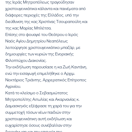
της Ιεράς Μητροπόλεως τραγούδησαν 
χριστουγεννιάτικα κάλαντα και παινέματα από 
διάφορες περιοχές της Ελλάδος, υπό την 
διεύθυνση της κας Χριστίνας Τσουραπούλη και 
της κας Μαρίας Μπλέτσα.
Επίσης στο φουαγιέ του Θεάτρου ο Ιερός 
Ναός Αγίου Δημητρίου Νεαπόλεως 
λειτούργησε χριστουγεννιάτικο μπαζάρ, με 
δημιουργίες των κυριών της Ενοριακής 
Φιλοπτώχου Διακονίας.
Την εκδήλωση παρουσίασε η κα Ζωή Καντάνη, 
ενώ την εισαγωγή επιμελήθηκε ο Αρχιμ. 
Νεκτάριος Τριάντης, Αρχιερατικός Επίτροπος 
Αγρινίου.
Κατά το κλείσιμο ο Σεβασμιώτατος 
Μητροπολίτης Αιτωλίας και Ακαρνανίας κ. 
Δαμασκηνός εξέφρασε τη χαρά του για την 
συμμετοχή τόσων νέων παιδιών στην 
χριστουγεννιάτικη αυτή εκδήλωση και 
ευχαρίστησε όσους συνέβαλλαν στην 
διοργάνωση και την επιτυχία της.