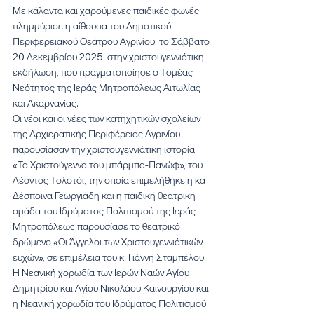
Με κάλαντα και χαρούμενες παιδικές φωνές 
πλημμύρισε η αίθουσα του Δημοτικού 
Περιφερειακού Θεάτρου Αγρινίου, το Σάββατο 
20 Δεκεμβρίου 2025, στην χριστουγεννιάτικη 
εκδήλωση, που πραγματοποίησε ο Τομέας 
Νεότητος της Ιεράς Μητροπόλεως Αιτωλίας 
και Ακαρνανίας.
Οι νέοι και οι νέες των κατηχητικών σχολείων 
της Αρχιερατικής Περιφέρειας Αγρινίου 
παρουσίασαν την χριστουγεννιάτικη ιστορία 
«Τα Χριστούγεννα του μπάρμπα-Πανώφ», του 
Λέοντος Τολστόι, την οποία επιμελήθηκε η κα 
Δέσποινα Γεωργιάδη και η παιδική θεατρική 
ομάδα του Ιδρύματος Πολιτισμού της Ιεράς 
Μητροπόλεως παρουσίασε το θεατρικό 
δρώμενο «Οι Άγγελοι των Χριστουγεννιάτικών 
ευχών», σε επιμέλεια του κ. Γιάννη Σταμπέλου.
Η Νεανική χορωδία των Ιερών Ναών Αγίου 
Δημητρίου και Αγίου Νικολάου Καινουργίου και 
η Νεανική χορωδία του Ιδρύματος Πολιτισμού 