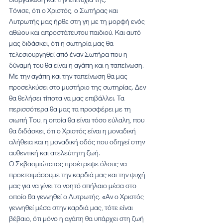
Τόνισε, ότι ο Χριστός, ο Σωτήρας και 
Λυτρωτής μας ήρθε στη γη με τη μορφή ενός 
αθώου και απροστάτευτου παιδιού. Και αυτό 
μας διδάσκει, ότι η σωτηρία μας θα 
τελεσιουργηθεί από έναν Σωτήρα που η 
δύναμή του θα είναι η αγάπη και η ταπείνωση. 
Με την αγάπη και την ταπείνωση θα μας 
προσελκύσει στο μυστήριο της σωτηρίας. Δεν 
θα θελήσει τίποτα να μας επιβάλλει. Τα 
περισσότερα θα μας τα προσφέρει με τη 
σιωπή Του, η οποία θα είναι τόσο εύλαλη, που 
θα διδάσκει, ότι ο Χριστός είναι η μοναδική 
αλήθεια και η μοναδική οδός που οδηγεί στην 
αυθεντική και ατελεύτητη ζωή.
Ο Σεβασμιώτατος προέτρεψε όλους να 
προετοιμάσουμε την καρδιά μας και την ψυχή 
μας για να γίνει το νοητό σπήλαιο μέσα στο 
οποίο θα γεννηθεί ο Λυτρωτής. «Αν ο Χριστός 
γεννηθεί μέσα στην καρδιά μας, τότε είναι 
βέβαιο, ότι μόνο η αγάπη θα υπάρχει στη ζωή 