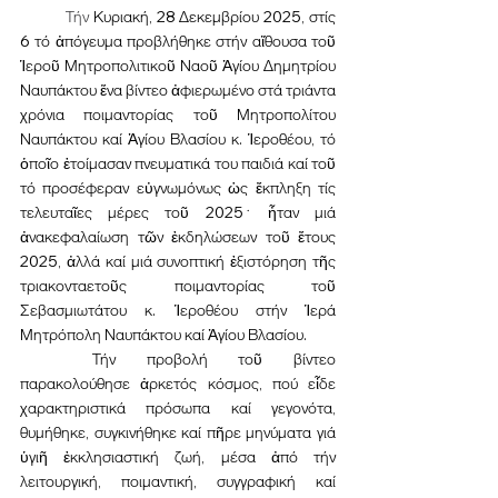
	Τήν 
Κυριακή, 28 Δεκεμβρίου 2025, στίς 
6 τό ἀπόγευμα προβλήθηκε στήν αἴθουσα τοῦ 
Ἱεροῦ Μητροπολιτικοῦ Ναοῦ Ἁγίου Δημητρίου 
Ναυπάκτου ἕνα βίντεο ἀφιερωμένο στά τριάντα 
χρόνια ποιμαντορίας τοῦ Μητροπολίτου 
Ναυπάκτου καί Ἁγίου Βλασίου κ. Ἱεροθέου, τό 
ὁποῖο ἑτοίμασαν πνευματικά του παιδιά καί τοῦ 
τό προσέφεραν εὐγνωμόνως ὡς ἔκπληξη τίς 
τελευταῖες μέρες τοῦ 2025﮲ ἦταν μιά 
ἀνακεφαλαίωση τῶν ἐκδηλώσεων τοῦ ἔτους 
2025, ἀλλά καί μιά συνοπτική ἐξιστόρηση τῆς 
τριακονταετοῦς ποιμαντορίας τοῦ 
Σεβασμιωτάτου κ. Ἱεροθέου στήν Ἱερά 
Μητρόπολη Ναυπάκτου καί Ἁγίου Βλασίου.
	Τήν προβολή τοῦ βίντεο 
παρακολούθησε ἀρκετός κόσμος, πού εἶδε 
χαρακτηριστικά πρόσωπα καί γεγονότα, 
θυμήθηκε, συγκινήθηκε καί πῆρε μηνύματα γιά 
ὑγιῆ ἐκκλησιαστική ζωή, μέσα ἀπό τήν 
λειτουργική, ποιμαντική, συγγραφική καί 