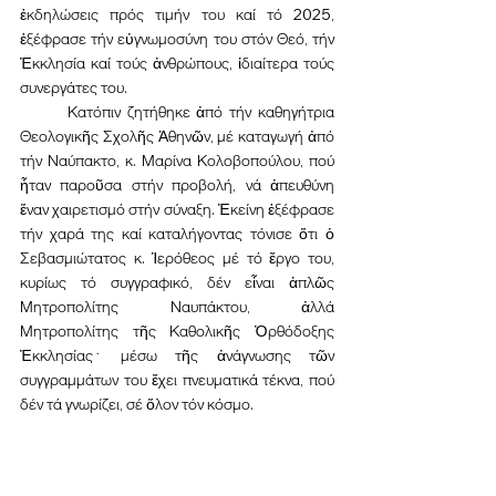
ἐκδηλώσεις πρός τιμήν του καί τό 2025, 
ἐξέφρασε τήν εὐγνωμοσύνη του στόν Θεό, τήν 
Ἐκκλησία καί τούς ἀνθρώπους, ἰδιαίτερα τούς 
συνεργάτες του. 
	Κατόπιν ζητήθηκε ἀπό τήν καθηγήτρια 
Θεολογικῆς Σχολῆς Ἀθηνῶν, μέ καταγωγή ἀπό 
τήν Ναύπακτο, κ. Μαρίνα Κολοβοπούλου, πού 
ἦταν παροῦσα στήν προβολή, νά ἀπευθύνη 
ἕναν χαιρετισμό στήν σύναξη. Ἐκείνη ἐξέφρασε 
τήν χαρά της καί καταλήγοντας τόνισε ὅτι ὁ 
Σεβασμιώτατος κ. Ἱερόθεος μέ τό ἔργο του, 
κυρίως τό συγγραφικό, δέν εἶναι ἁπλῶς 
Μητροπολίτης Ναυπάκτου, ἀλλά 
Μητροπολίτης τῆς Καθολικῆς Ὀρθόδοξης 
Ἐκκλησίας﮲ μέσω τῆς ἀνάγνωσης τῶν 
συγγραμμάτων του ἔχει πνευματικά τέκνα, πού 
δέν τά γνωρίζει, σέ ὅλον τόν κόσμο.
Εκδηλώσεις
Τελευταία Νέα