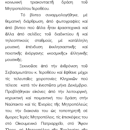
κοινωνική τριακονταετῆ δράση τοῦ 
Μητροπολίτου Ἱεροθέου.
	Τό βίντεο συναρμολογήθηκε, μέ 
θεματική διάρθρωση, ἀπό φωτογραφίες καί 
ἀπό βίντεο πού ἄλλα ἦταν ἐρασιτεχνικά καί 
ἄλλα ἀπό σελίδες τοῦ διαδικτύου ἤ καί 
τηλεοπτικούς σταθμούς, μέ κατάλληλη 
μουσική ἐπένδυση ἐκκλησιαστικῆς καί 
ποιοτικῆς ἐνόργανης «κοσμικῆς» ἑλληνικῆς 
μουσικῆς. 
	Ξεκινοῦσε ἀπό τήν ἐνθρόνιση τοῦ 
Σεβασμιωτάτου κ. Ἱεροθέου καί ἔφθανε μέχρι 
τίς τελευταῖες χειροτονίες Κληρικῶν πού 
τέλεσε  κατά τόν ἐνεστῶτα μήνα Δεκέμβριο. 
Προβλήθηκαν εἰκόνες ἀπό τήν λειτουργική, 
κηρυκτική καί ποιμαντική του δράση στήν 
Ναύπακτο καί τίς Ἐνορίες τῆς Μητροπόλεώς 
του, τήν διακονία του ὡς τοποτηρητῆ σέ 
ὅμορες Ἱερές Μητροπόλεις, τίς ἐπισκέψεις του 
στό Οἰκουμενικό Πατριαρχεῖο, στό Ἅγιον 
Ὄρος, σέ Μητροπόλεις τῆς Ἐκκλησίας τῆς 