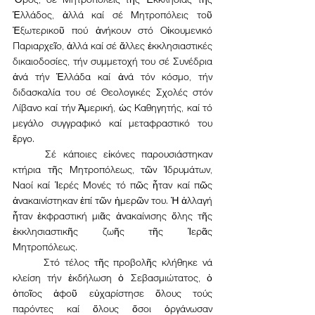
Ἑλλάδος, ἀλλά καί σέ Μητροπόλεις τοῦ 
Ἐξωτερικοῦ πού ἀνήκουν στό Οἰκουμενικό 
Παριαρχεῖο, ἀλλά καί σέ ἄλλες ἐκκλησιαστικές 
δικαιοδοσίες, τήν συμμετοχή του σέ Συνέδρια 
ἀνά τήν Ἑλλάδα καί ἀνά τόν κόσμο, τήν 
διδασκαλία του σέ Θεολογικές Σχολές στόν 
Λίβανο καί τήν Ἀμερική, ὡς Καθηγητής, καί τό 
μεγάλο συγγραφικό καί μεταφραστικό του 
ἔργο.
	Σέ κάποιες εἰκόνες παρουσιάστηκαν 
κτήρια τῆς Μητροπόλεως, τῶν Ἱδρυμάτων, 
Ναοί καί Ἱερές Μονές τό πῶς ἦταν καί πῶς 
ἀνακαινίστηκαν ἐπί τῶν ἡμερῶν του. Ἡ ἀλλαγή 
ἦταν ἐκφραστική μιᾶς ἀνακαίνισης ὅλης τῆς 
ἐκκλησιαστικῆς ζωῆς τῆς Ἱερᾶς 
Μητροπόλεως. 
	Στό τέλος τῆς προβολῆς κλήθηκε νά 
κλείση τήν ἐκδήλωση ὁ Σεβασμιώτατος, ὁ 
ὁποῖος ἀφοῦ εὐχαρίστησε ὅλους τούς 
παρόντες καί ὅλους ὅσοι ὀργάνωσαν 