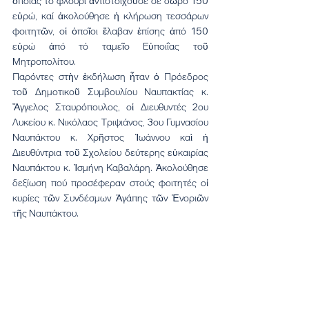
ὁποίας τό φλουρί ἀντιστοιχοῦσε σέ δῶρο 150 
εὐρώ, καί ἀκολούθησε ἡ κλήρωση τεσσάρων 
φοιτητῶν, οἱ ὁποῖοι ἔλαβαν ἐπίσης ἀπό 150 
εὐρώ ἀπό τό ταμεῖο Εὐποιΐας τοῦ 
Μητροπολίτου.
Παρόντες στὴν ἐκδήλωση ἦταν ὁ Πρόεδρος 
τοῦ Δημοτικοῦ Συμβουλίου Ναυπακτίας κ. 
Ἄγγελος Σταυρόπουλος, οἱ Διευθυντές 2ου 
Λυκείου κ. Νικόλαος Τριψιάνος, 3ου Γυμνασίου 
Ναυπάκτου κ. Χρῆστος Ἰωάννου καὶ ἡ 
Διευθύντρια τοῦ Σχολείου δεύτερης εὐκαιρίας 
Ναυπάκτου κ. Ἰσμήνη Καβαλάρη. Ἀκολούθησε 
δεξίωση πού προσέφεραν στούς φοιτητές οἱ 
κυρίες τῶν Συνδέσμων Ἀγάπης τῶν Ἐνοριῶν 
τῆς Ναυπάκτου.