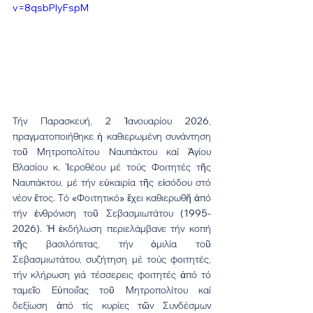
v=8qsbPlyFspM
Τήν Παρασκευή, 2 Ἰανουαρίου 2026, 
πραγματοποιήθηκε ἡ καθιερωμένη συνάντηση 
τοῦ Μητροπολίτου Ναυπάκτου καί Ἁγίου 
Βλασίου κ. Ἱεροθέου μέ τούς Φοιτητές τῆς 
Ναυπάκτου, μέ τήν εὐκαιρία τῆς εἰσόδου στό 
νέον ἔτος. Τό «Φοιτητικό» ἔχει καθιερωθῆ ἀπό 
τήν ἐνθρόνιση τοῦ Σεβασμιωτάτου (1995-
2026). Ἡ ἐκδήλωση περιελάμβανε τήν κοπή 
τῆς βασιλόπιτας, τήν ὁμιλία τοῦ 
Σεβασμιωτάτου, συζήτηση μέ τούς φοιτητές, 
τήν κλήρωση γιά τέσσερεις φοιτητές ἀπό τό 
ταμεῖο Εὐποιΐας τοῦ Μητροπολίτου καί 
δεξίωση ἀπό τίς κυρίες τῶν Συνδέσμων 