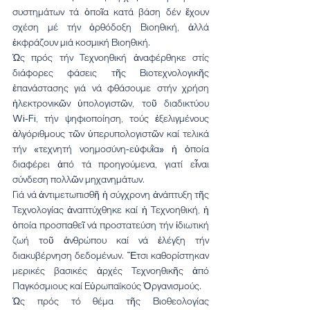
συστημάτων τά ὁποῖα κατά βάση δέν ἔχουν 
σχέση μέ τήν ὀρθόδοξη Βιοηθική, ἀλλά 
ἐκφράζουν μιά κοσμική Βιοηθική.
Ὡς πρός τήν Τεχνοηθική ἀναφέρθηκε στίς 
διάφορες φάσεις τῆς Βιοτεχνολογικῆς 
ἐπανάστασης γιά νά φθάσουμε στήν χρήση 
ἠλεκτρονικῶν ὑπολογιστῶν, τοῦ διαδικτύου 
Wi-Fi, τήν ψηφιοποίηση, τούς ἐξελιγμένους 
ἀλγόριθμους τῶν ὑπερυπολογιστῶν καί τελικά 
τήν «τεχνητή νοημοσύνη-εὐφυῒα» ἡ ὁποία 
διαφέρει ἀπό τά προηγούμενα, γιατί εἶναι 
σύνδεση πολλῶν μηχανημάτων.
Γιά νά ἀντιμετωπισθῆ ἡ σύγχρονη ἀνάπτυξη τῆς 
Τεχνολογίας ἀναπτύχθηκε καί ἡ Τεχνοηθική, ἡ 
ὁποία προσπαθεῖ νά προστατεύση τήν ἰδιωτική 
ζωή τοῦ ἀνθρώπου καί νά ἐλέγξη τήν 
διακυβέρνηση δεδομένων. Ἔτσι καθορίστηκαν 
μερικές βασικές ἀρχές Τεχνοηθικῆς ἀπό 
Παγκόσμιους καί Εὐρωπαϊκούς Ὀργανισμούς.
Ὡς πρός τό θέμα τῆς Βιοθεολογίας 