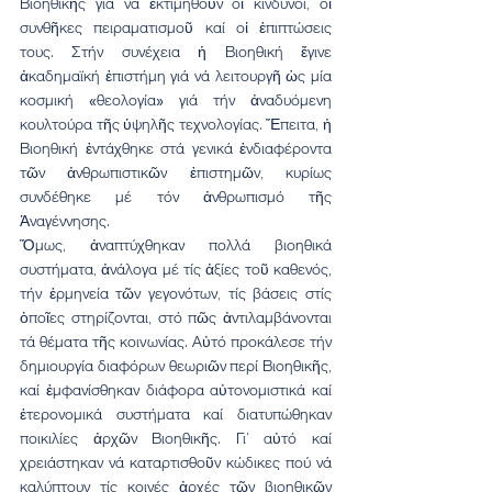
Βιοηθικῆς γιά νά ἐκτιμηθοῦν οἱ κίνδυνοι, οἱ 
συνθῆκες πειραματισμοῦ καί οἱ ἐπιπτώσεις 
τους. Στήν συνέχεια ἡ Βιοηθική ἔγινε 
ἀκαδημαϊκή ἐπιστήμη γιά νά λειτουργῆ ὡς μία 
κοσμική «θεολογία» γιά τήν ἀναδυόμενη 
κουλτούρα τῆς ὑψηλῆς τεχνολογίας. Ἔπειτα, ἡ 
Βιοηθική ἐντάχθηκε στά γενικά ἐνδιαφέροντα 
τῶν ἀνθρωπιστικῶν ἐπιστημῶν, κυρίως 
συνδέθηκε μέ τόν ἀνθρωπισμό τῆς 
Ἀναγέννησης.
Ὅμως, ἀναπτύχθηκαν πολλά βιοηθικά 
συστήματα, ἀνάλογα μέ τίς ἀξίες τοῦ καθενός, 
τήν ἑρμηνεία τῶν γεγονότων, τίς βάσεις στίς 
ὁποῖες στηρίζονται, στό πῶς ἀντιλαμβάνονται 
τά θέματα τῆς κοινωνίας. Αὐτό προκάλεσε τήν 
δημιουργία διαφόρων θεωριῶν περί Βιοηθικῆς, 
καί ἐμφανίσθηκαν διάφορα αὐτονομιστικά καί 
ἑτερονομικά συστήματα καί διατυπώθηκαν 
ποικιλίες ἀρχῶν Βιοηθικῆς. Γι’ αὐτό καί 
χρειάστηκαν νά καταρτισθοῦν κώδικες πού νά 
καλύπτουν τίς κοινές ἀρχές τῶν βιοηθικῶν 