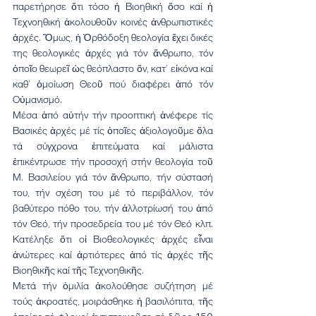
παρετήρησε ὅτι τόσο ἡ Βιοηθική ὅσο καί ἡ 
Τεχνοηθική ἀκολουθοῦν κοινές ἀνθρωπιστικές 
ἀρχές. Ὅμως, ἡ Ὀρθόδοξη θεολογία ἔχει δικές 
της θεολογικές ἀρχές γιά τόν ἄνθρωπο, τόν 
ὁποῖο θεωρεῖ ὡς θεόπλαστο ὄν, κατ’ εἰκόνα καί 
καθ’ ὁμοίωση Θεοῦ πού διαφέρει ἀπό τόν 
Οὐμανισμό.
Μέσα ἀπό αὐτήν τήν προοπτική ἀνέφερε τίς 
Βασικές ἀρχές μέ τίς ὁποῖες ἀξιολογοῦμε ὅλα 
τά σύγχρονα ἐπιτεύματα καί μάλιστα 
ἐπικέντρωσε τήν προσοχή στήν θεολογία τοῦ 
Μ. Βασιλείου γιά τόν ἄνθρωπο, τήν σύστασή 
του, τήν σχέση του μέ τό περιβάλλον, τόν 
βαθύτερο πόθο του, τήν ἀλλοτρίωσή του ἀπό 
τόν Θεό, τήν προσεδρεία του μέ τόν Θεό κλπ. 
Κατέληξε ὅτι οἱ Βιοθεολογικές ἀρχές εἶναι 
ἀνώτερες καί ἀρτιότερες ἀπό τίς ἀρχές τῆς 
Βιοηθικῆς καί τῆς Τεχνοηθικῆς.
Μετά τήν ὁμιλία ἀκολούθησε συζήτηση μέ 
τούς ἀκροατές, μοιράσθηκε ἡ βασιλόπιτα, τῆς 