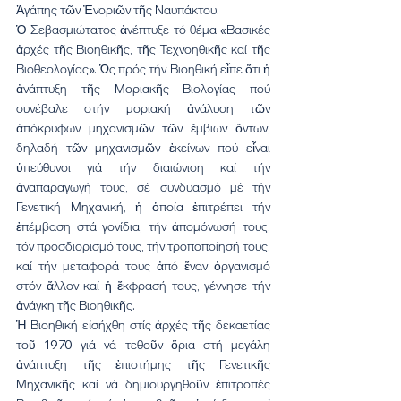
Ἀγάπης τῶν Ἐνοριῶν τῆς Ναυπάκτου.
Ὁ Σεβασμιώτατος ἀνέπτυξε τό θέμα «Βασικές 
ἀρχές τῆς Βιοηθικῆς, τῆς Τεχνοηθικῆς καί τῆς 
Βιοθεολογίας». Ὡς πρός τήν Βιοηθική εἶπε ὅτι ἡ 
ἀνάπτυξη τῆς Μοριακῆς Βιολογίας πού 
συνέβαλε στήν μοριακή ἀνάλυση τῶν 
ἀπόκρυφων μηχανισμῶν τῶν ἔμβιων ὄντων, 
δηλαδή τῶν μηχανισμῶν ἐκείνων πού εἶναι 
ὑπεύθυνοι γιά τήν διαιώνιση καί τήν 
ἀναπαραγωγή τους, σέ συνδυασμό μέ τήν 
Γενετική Μηχανική, ἡ ὁποία ἐπιτρέπει τήν 
ἐπέμβαση στά γονίδια, τήν ἀπομόνωσή τους, 
τόν προσδιορισμό τους, τήν τροποποίησή τους, 
καί τήν μεταφορά τους ἀπό ἕναν ὀργανισμό 
στόν ἄλλον καί ἡ ἔκφρασή τους, γέννησε τήν 
ἀνάγκη τῆς Βιοηθικῆς.
Ἡ Βιοηθική εἰσήχθη στίς ἀρχές τῆς δεκαετίας 
τοῦ 1970 γιά νά τεθοῦν ὅρια στή μεγάλη 
ἀνάπτυξη τῆς ἐπιστήμης τῆς Γενετικῆς 
Μηχανικῆς καί νά δημιουργηθοῦν ἐπιτροπές 