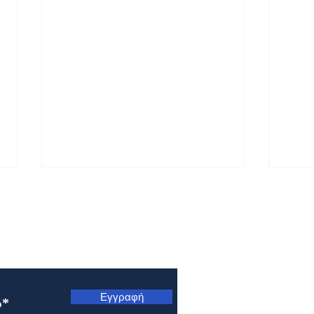
ς
Εγγραφή
Μητρόπολη Ναυπάκτου και
Μητρ