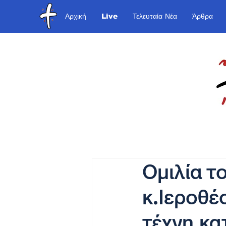
Αρχική
Live
Τελευταία Νέα
Άρθρα
Ομιλία 
κ.Ιεροθέο
τέχνη,κα