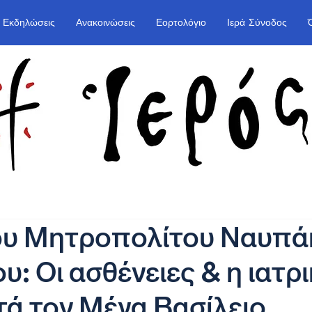
Εκδηλώσεις
Ανακοινώσεις
Εορτολόγιο
Ιερά Σύνοδος
του Μητροπολίτου Ναυπά
υ: Οι ασθένειες & η ιατρ
τά τον Μέγα Βασίλειο