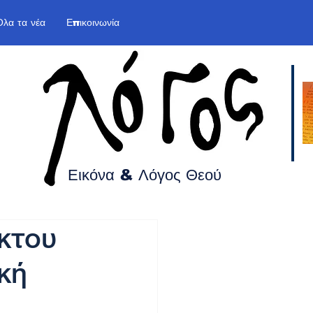
Όλα τα νέα
Επικοινωνία
Εικόνα & Λόγος
Θεού
κτου
ική