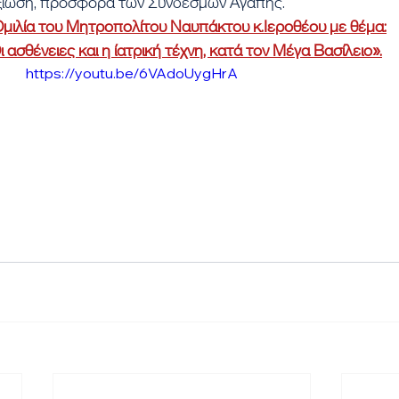
ξίωση, προσφορά των Συνδέσμων Αγάπης.
μιλία του Μητροπολίτου Ναυπάκτου κ.Ιεροθέου με θέμα:
ι ασθένειες και η ίατρική τέχνη, κατά τον Μέγα Βασίλειο».
https://youtu.be/6VAdoUygHrA