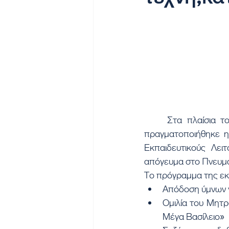
	Στα πλαίσια του εορτασμού των Τριών Ιεραρχών, των Προστατών της Παιδείας μας, 
πραγματοποιήθηκε η
Εκπαιδευτικούς Λει
απόγευμα στο Πνευμα
Το πρόγραµµα της ε
Απόδοση ύμνων γ
Ομιλία του Μητρο
Μέγα Βασίλειο»