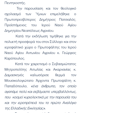
Πεντηκοστής.
	Την παρουσίαση και τον θεολογικό 
σχολιασμό των Ύμνων επιμελήθηκε ο 
Πρωτοπρεσβύτερος Δημήτριος Πατσιαλός, 
Προϊστάμενος του Ιερού Ναού Αγίου 
Δημητρίου Νεαπόλεως Αγρινίου.
	Κατά την εκδήλωση τιμήθηκε για την 
πολυετή προσφορά του στον Σύλλογο και στον 
ιεροψαλτικό χώρο ο Πρωτοψάλτης του Ιερού 
Ναού Αγίου Αντωνίου Αγρινίου κ. Γεώργιος 
Καρόπουλος.
	Κατά τον χαιρετισμό ο Σεβασμιώτατος 
Μητροπολίτης Αιτωλίας και Ακαρνανίας κ. 
Δαμασκηνός καλωσόρισε θερμά τον 
Μουσικολογιώτατο Άρχοντα Πρωτοψάλτη κ. 
Παπαδόπουλο, 
«ένα άνθρωπο, τον οποίο 
αγαπάμε πολύ και σεβόμαστε υπερβαλλόντως, 
που  κοσμεί κυριολεκτικά με την παρουσία του 
και την ιεροπρέπειά του το πρώτο Αναλόγιο 
της Ελλαδικής Εκκλησίας»
.