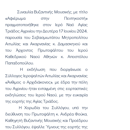
	Συναυλία Βυζαντινής Μουσικής, με τίτλο 
«Αφιέρωμα στην Πεντηκοστή» 
πραγματοποιήθηκε στον Ιερό Ναό Αγίας 
Τριάδος Αγρινίου την Δευτέρα 17 Ιουνίου 2024, 
παρουσία του Σεβασμιωτάτου Μητροπολίτου 
Αιτωλίας και Ακαρνανίας κ. Δαμασκηνού και 
του Άρχοντος Πρωτοψάλτου του Ιερού 
Καθεδρικού Ναού Αθηνών κ. Αποστόλου 
Παπαδοπούλου.
	Η εκδήλωση που διοργάνωσε ο 
Σύλλογος Ιεροψαλτών Αιτωλίας και Ακαρνανίας 
«Άνθιμος ο Αρχιδιάκονος», με έδρα την πόλη 
του Αγρινίου ήταν ενταγμένη στις εορταστικές 
εκδηλώσεις του Ιερού Ναού, με την ευκαιρία 
της εορτής της Αγίας Τριάδος.
	Η Χορωδία του Συλλόγου, υπό την 
διεύθυνση του Πρωτοψάλτη κ. Ανδρέα Φούκα, 
Καθηγητή Βυζαντινής Μουσικής και Προέδρου 
του Συλλόγου, έψαλλε Ύμνους της εορτής της 