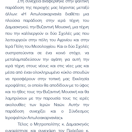
	Στη συνέχεια αναφέρθηκε στην ψαλτική 
παράδοση της περιοχής μας λέγοντας μεταξύ 
άλλων: «Η Αιτωλοακαρνανία διαθέτει μια 
πλούσια παράδοση στην ιερά τέχνη του 
Δαμασκηνού, την Βυζαντινή Μουσική, μια τέχνη 
που την καλλιεργούν οι δύο Σχολές μας που 
λειτουργούν στην πόλη του Αγρινίου και στην 
Ιερά Πόλη του Μεσολογγίου. Και οι δύο Σχολές 
συστρατεύονται σε ένα κοινό στόχο, να 
μεταλαμπαδεύσουν την αγάπη για αυτή την 
ιερά τέχνη στους νέους και στις νέες μας και 
μέσα από έναν ολοκληρωμένο κύκλο σπουδών 
να προσφέρουν στην τοπική μας Εκκλησία 
ιεροψάλτες, οι οποίοι θα αποδίδουν με το ύφος 
και το ήθος τους την Βυζαντινή Μουσική και θα 
λαμπρύνουν με την παρουσία τους τις ιερές 
ακολουθίες των Ιερών Ναών. Αυτήν την 
παράδοση συνεχίζει και ο Σύνδεσμος 
Ιεροψαλτών Αιτωλοακαρνανίας».
	Τέλος ο Μητροπολίτης κ. Δαμασκηνός 
ευχαρίστησε και συνεχάρη τον Πρόεδρο κ. 