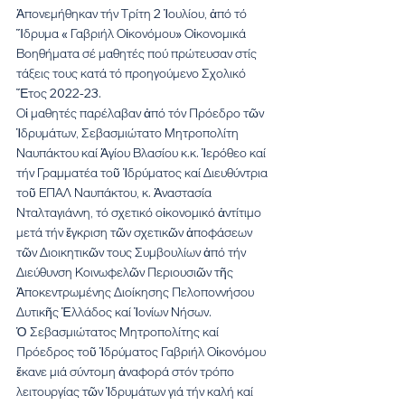
Ἀπονεμήθηκαν τήν Τρίτη 2 Ἰουλίου, ἀπό τό 
Ἵδρυμα « Γαβριήλ Οἰκονόμου» Οἰκονομικά 
Βοηθήματα σέ μαθητές πού πρώτευσαν στίς 
τάξεις τους κατά τό προηγούμενο Σχολικό 
Ἔτος 2022-23.
Οἱ μαθητές παρέλαβαν ἀπό τόν Πρόεδρο τῶν 
Ἱδρυμάτων, Σεβασμιώτατο Μητροπολίτη 
Ναυπάκτου καί Ἁγίου Βλασίου κ.κ. Ἱερόθεο καί 
τήν Γραμματέα τοῦ Ἱδρύματος καί Διευθύντρια 
τοῦ ΕΠΑΛ Ναυπάκτου, κ. Ἀναστασία 
Νταλταγιάννη, τό σχετικό οἰκονομικό ἀντίτιμο 
μετά τήν ἔγκριση τῶν σχετικῶν ἀποφάσεων 
τῶν Διοικητικῶν τους Συμβουλίων ἀπό τήν 
Διεύθυνση Κοινωφελῶν Περιουσιῶν τῆς 
Ἀποκεντρωμένης Διοίκησης Πελοποννήσου 
Δυτικῆς Ἑλλάδος καί Ἰονίων Νήσων.
Ὁ Σεβασμιώτατος Μητροπολίτης καί 
Πρόεδρος τοῦ Ἱδρύματος Γαβριήλ Οἰκονόμου  
ἔκανε μιά σύντομη ἀναφορά στόν τρόπο 
λειτουργίας τῶν Ἱδρυμάτων γιά τήν καλή καί 