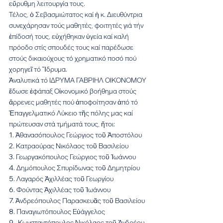
εὔρυθμη λειτουργία τους.
Τέλος, ὁ Σεβασμιώτατος καί ἡ κ. Διευθύντρια 
συνεχάρησαν τούς μαθητές, φοιτητές γιά τήν 
ἐπίδοσή τους, εὐχήθηκαν ὑγεία καί καλή 
πρόοδο στίς σπουδές τους καί παρέδωσε 
στούς δικαιούχους τό χρηματικό ποσό πού 
χορηγεῖ τό Ἵδρυμα. 
Ἀναλυτικά τό ΙΔΡΥΜΑ ΓΑΒΡΙΗΛ ΟΙΚΟΝΟΜΟΥ 
ἔδωσε ἐφάπαξ Οἰκονομικό βοήθημα στούς 
ἄρρενες μαθητές πού ἀποφοίτησαν ἀπό τό 
Ἐπαγγελματικό Λύκειο τῆς πόλης μας καί 
πρώτευσαν στά τμήματά τους, ἤτοι:
1. Ἀθανασόπουλος Γεώργιος τοῦ Ἀποστόλου 
2. Κατραούρας Νικόλαος τοῦ Βασιλείου 
3. Γεωργακόπουλος Γεώργιος τοῦ Ἰωάννου   
4. Δημόπουλος Σπυρίδωνας τοῦ Δημητρίου
5. Λαγαρός Ἀχιλλέας τοῦ Γεωργίου 
6. Φούντας Ἀχιλλέας τοῦ Ἰωάννου 
7. Ἀνδρεόπουλος Παρασκευᾶς τοῦ Βασιλείου 
8. Παναγιωτόπουλος Εὐάγγελος  
9.  Κωνσταντόπουλος Νικόλαος τοῦ Ἀνδρέου 