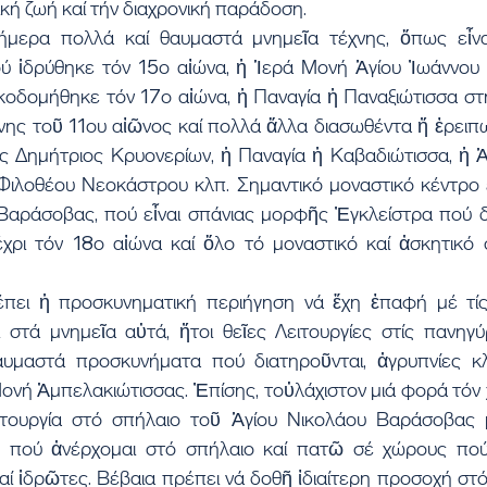
κή ζωή καί τήν διαχρονική παράδοση.
σήμερα πολλά καί θαυμαστά μνημεῖα τέχνης, ὅπως εἶν
ύ ἱδρύθηκε τόν 15ο αἰώνα, ἡ Ἱερά Μονή Ἁγίου Ἰωάννου
οδομήθηκε τόν 17ο αἰώνα, ἡ Παναγία ἡ Παναξιώτισσα στήν
χνης τοῦ 11ου αἰῶνος καί πολλά ἄλλα διασωθέντα ἤ ἐρειπ
ς Δημήτριος Κρυονερίων, ἡ Παναγία ἡ Καβαδιώτισσα, ἡ Ἁ
Φιλοθέου Νεοκάστρου κλπ. Σημαντικό μοναστικό κέντρο εἶ
Βαράσοβας, πού εἶναι σπάνιας μορφῆς Ἐγκλείστρα πού δια
ρι τόν 18ο αἰώνα καί ὅλο τό μοναστικό καί ἀσκητικό 
πει ἡ προσκυνηματική περιήγηση νά ἔχη ἐπαφή μέ τίς 
 στά μνημεῖα αὐτά, ἤτοι θεῖες Λειτουργίες στίς πανηγύρ
υμαστά προσκυνήματα πού διατηροῦνται, ἀγρυπνίες κλπ
Μονή Ἀμπελακιώτισσας. Ἐπίσης, τοὐλάχιστον μιά φορά τόν χρ
ειτουργία στό σπήλαιο τοῦ Ἁγίου Νικολάου Βαράσοβας 
ο πού ἀνέρχομαι στό σπήλαιο καί πατῶ σέ χώρους πού
ί ἱδρῶτες. Βέβαια πρέπει νά δοθῆ ἰδιαίτερη προσοχή στό