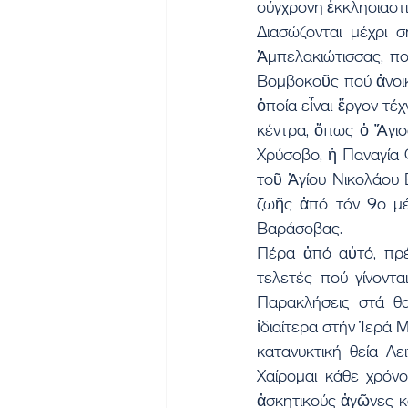
σύγχρονη ἐκκλησιαστι
Διασώζονται μέχρι 
Ἀμπελακιώτισσας, πο
Βομβοκοῦς πού ἀνοικ
ὁποία εἶναι ἔργον τέ
κέντρα, ὅπως ὁ Ἅγιο
Χρύσοβο, ἡ Παναγία 
τοῦ Ἁγίου Νικολάου 
ζωῆς ἀπό τόν 9ο μέχ
Βαράσοβας.
Πέρα ἀπό αὐτό, πρέ
τελετές πού γίνονται
Παρακλήσεις στά θα
ἰδιαίτερα στήν Ἱερά 
κατανυκτική θεία Λ
Χαίρομαι κάθε χρόν
ἀσκητικούς ἀγῶνες κα