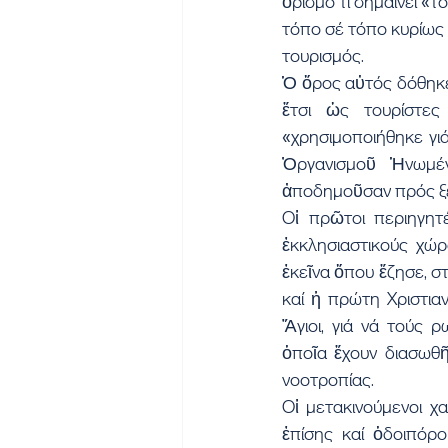
ὁρισμό τί σημαίνει «τ
τόπο σέ τόπο κυρίως 
τουρισμός.
Ὁ ὅρος αὐτός δόθηκε
ἔτσι ὡς τουρίστες
«χρησιμοποιήθηκε γι
Ὀργανισμοῦ Ἡνωμέν
ἀποδημοῦσαν πρός ξέ
Οἱ πρῶτοι περιηγητέ
ἐκκλησιαστικούς χώρ
ἐκεῖνα ὅπου ἔζησε, σ
καί ἡ πρώτη Χριστια
Ἅγιοι, γιά νά τούς 
ὁποῖα ἔχουν διασωθῆ,
νοοτροπίας.
Οἱ μετακινούμενοι χ
ἐπίσης καί ὁδοιπόρο