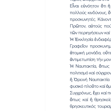
Εἶναι εὐνόητον ὅτι ἡ
πολλούς κινδύνους, 
προσκυνητές. Κάνοντ
Πρῶτον, αὐτούς πού 
τῶν περιηγήσεων καί 
Ἡ Ἐκκλησία ἐνδιαφέρε
Γραφεῖον προσκυνημ
ἀτομική μονάδα, οὔτ
ἀντιμετωπίση τήν μον
Ἡ Ναυπακτία, ὅπως ε
πολιτισμό καί σύγχρο
ἡ Ὀρεινή Ναυπακτία ε
φυσικό πλοῦτο καί ὀμ
Συγχρόνως, ἔχει καί 
ὅπως καί ἡ θρησκεία
θρησκευτικός τουρισμ