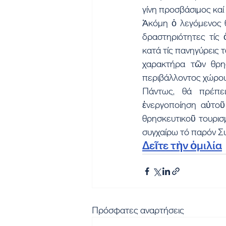
γίνη προσβάσιμος καί
Ἀκόμη ὁ λεγόμενος θ
δραστηριότητες τίς 
κατά τίς πανηγύρεις 
χαρακτήρα τῶν θρη
περιβάλλοντος χώρου
Πάντως, θά πρέπει
ἐνεργοποίηση αὐτοῦ
θρησκευτικοῦ τουρισμ
συγχαίρω τό παρόν Συ
Δεῖτε τὴν ὁμιλία
Πρόσφατες αναρτήσεις