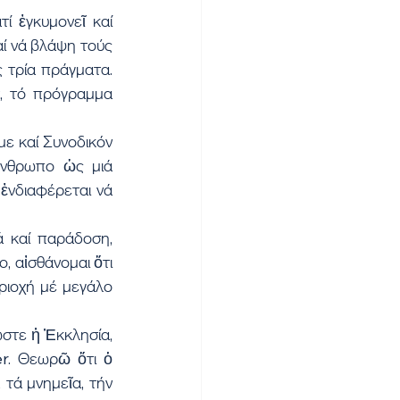
ί ἐγκυμονεῖ καί 
ί νά βλάψη τούς 
τρία πράγματα. 
, τό πρόγραμμα 
ε καί Συνοδικόν 
ἄνθρωπο ὡς μιά 
νδιαφέρεται νά 
 καί παράδοση, 
 αἰσθάνομαι ὅτι 
ριοχή μέ μεγάλο 
στε ἡ Ἐκκλησία, 
r. Θεωρῶ ὅτι ὁ 
τά μνημεῖα, τήν 