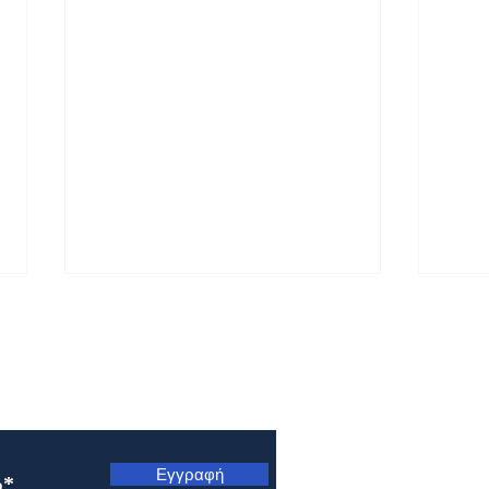
ς
Εγγραφή
Μητρόπολη Ναυπάκτου και
Μητρ