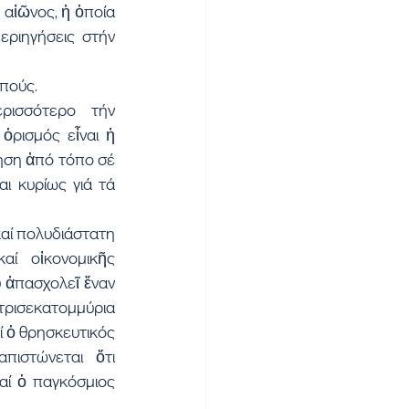
αἰῶνος, ἡ ὁποία 
ριηγήσεις στήν 
οπούς.
ισσότερο τήν 
ρισμός εἶναι ἡ 
ηση ἀπό τόπο σέ 
ι κυρίως γιά τά 
αί πολυδιάστατη 
αί οἰκονομικῆς 
 ἀπασχολεῖ ἕναν 
τρισεκατομμύρια 
 ὁ θρησκευτικός 
ιστώνεται ὅτι 
ί ὁ παγκόσμιος 