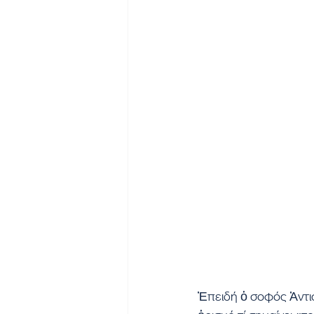
Ἐπειδή ὁ σοφός Ἀντι