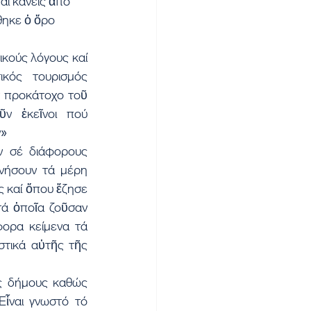
αι κανείς ἀπό 
θηκε ὁ ὅρο 
κούς λόγους καί 
κός τουρισμός 
 προκάτοχο τοῦ 
 ἐκεῖνοι πού 
» 
ν σέ διάφορους 
νήσουν τά μέρη 
 καί ὅπου ἔζησε 
ά ὁποῖα ζοῦσαν 
ορα κείμενα τά 
στικά αὐτῆς τῆς 
ς δήμους καθώς 
ἶναι γνωστό τό 