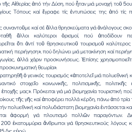
τῆς Αἰθερίας ἀπό τήν Δύση, πού ἦταν μιά μοναχή τοῦ 5ου 
ίους Τόπους καί ἔγραφε τίς ἐντυπώσεις της ἀπό τίς πε
ις συναντοῦμε καί σέ ἄλλα θρησκεύματα γιά ἀνάλογους σκ
αθῆ ἄλλοι καλύτεροι ὁρισμοί, πού ἀποδίδουν περ
ρεῖται ὅτι ἀντί τοῦ θρησκευτικοῦ τουρισμοῦ καλύτερος ὁ
τική περιήγηση», πού δηλώνει μιά μετακίνηση καί περιήγ
γωγίας, ἀλλά χάριν προσκυνήσεως. Ἐπίσης χρησιμοποιεῖτα
προσκυνηματική θεωρία».
ατηρηθῆ ὁ γενικός τουρισμός «ἀποτελεῖ μιά πολυεθνική κ
αντικό στοιχεῖο κοινωνικῆς, πολιτισμικῆς, πολιτικῆς κ
ἐποχῆς μας». Πρόκειται γιά μιά βιομηχανία τουριστική πού
οίκους τῆς γῆς καί ἀποφέρει πολλά κέρδη, πάνω ἀπό τρία 
ήν πολυεθνική καί πολυδιάστατη βιομηχανία ἐντάσσεται καί
εται ἀφορμή γιά πλουτισμό πολλῶν παραγόντων. Διαπ
υ 200 ἑκατομμύρια ἄνθρωποι γιά θρησκευτικούς λόγους κα
15 δις εὐρώ.