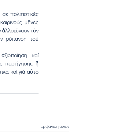
έ πολιτιστικές 
καιρινούς μῆνες 
 ἀλλοιώνουν τόν 
ν ρύπανση τοῦ 
ξιοποίηση καί 
ς περιήγησης ἤ 
κά καί γιά αὐτό 
Εμφάνιση όλων