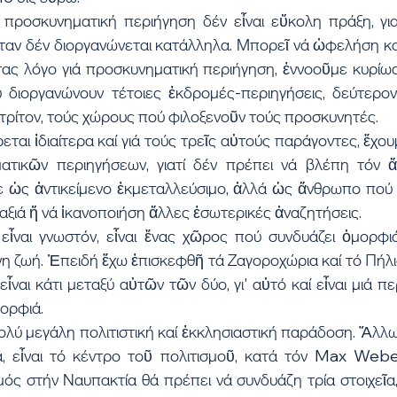
 προσκυνηματική περιήγηση δέν εἶναι εὔκολη πράξη, γιατ
ὅταν δέν διοργανώνεται κατάλληλα. Μπορεῖ νά ὠφελήση κα
ας λόγο γιά προσκυνηματική περιήγηση, ἐννοοῦμε κυρίως 
διοργανώνουν τέτοιες ἐκδρομές-περιηγήσεις, δεύτερον
τρίτον, τούς χώρους πού φιλοξενοῦν τούς προσκυνητές.
ται ἰδιαίτερα καί γιά τούς τρεῖς αὐτούς παράγοντες, ἔχουμ
ατικῶν περιηγήσεων, γιατί δέν πρέπει νά βλέπη τόν 
ε ὡς ἀντικείμενο ἐκμεταλλεύσιμο, ἀλλά ὡς ἄνθρωπο πού ἐ
αξιά ἤ νά ἱκανοποιήση ἄλλες ἐσωτερικές ἀναζητήσεις.
ἶναι γνωστόν, εἶναι ἕνας χῶρος πού συνδυάζει ὀμορφιά
νη ζωή. Ἐπειδή ἔχω ἐπισκεφθῆ τά Ζαγοροχώρια καί τό Πήλιο,
ἶναι κάτι μεταξύ αὐτῶν τῶν δύο, γι' αὐτό καί εἶναι μιά πε
ορφιά.
πολύ μεγάλη πολιτιστική καί ἐκκλησιαστική παράδοση. Ἄλλω
, εἶναι τό κέντρο τοῦ πολιτισμοῦ, κατά τόν Max Webe
ός στήν Ναυπακτία θά πρέπει νά συνδυάζη τρία στοιχεῖα, 