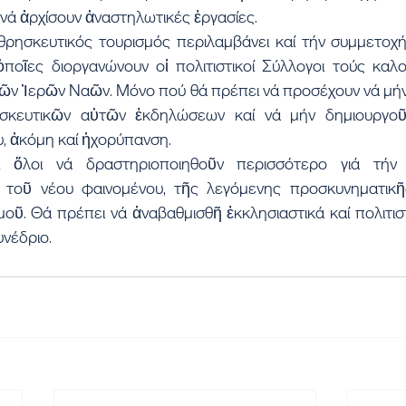
 νά ἀρχίσουν ἀναστηλωτικές ἐργασίες.
ρησκευτικός τουρισμός περιλαμβάνει καί τήν συμμετοχή σ
ὁποῖες διοργανώνουν οἱ πολιτιστικοί Σύλλογοι τούς καλο
τῶν Ἱερῶν Ναῶν. Μόνο πού θά πρέπει νά προσέχουν νά μήν
σκευτικῶν αὐτῶν ἐκδηλώσεων καί νά μήν δημιουργοῦ
, ἀκόμη καί ἠχορύπανση.
 ὅλοι νά δραστηριοποιηθοῦν περισσότερο γιά τήν ἀ
 τοῦ νέου φαινομένου, τῆς λεγόμενης προσκυνηματικῆ
οῦ. Θά πρέπει νά ἀναβαθμισθῆ ἐκκλησιαστικά καί πολιτιστι
νέδριο.