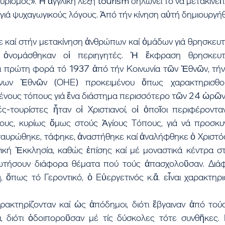
ουρισμός». Ἡ ἀγγλική λέξη tourism δηλώνει τό νά μετακινεῖτ
γιά ψυχαγωγικούς λόγους. Ἀπό τήν κίνηση αὐτή δημιουργή
 καί στήν μετακίνηση ἀνθρώπων καί ὁμάδων γιά θρησκευτι
 ὀνομάσθηκαν οἱ περιηγητές. Ἡ ἔκφραση θρησκευτι
ά πρώτη φορά τό 1937 ἀπό τήν Κοινωνία τῶν Ἐθνῶν, τήν
ων Ἐθνῶν (ΟΗΕ) προκειμένου ὅπως χαρακτηρισθοῦν
νους τόπους γιά ἕνα διάστημα περισσότερο τῶν 24 ὡρῶν
ς-τουρίστες ἦταν οἱ Χριστιανοί, οἱ ὁποῖοι περιφέροντα
ους, κυρίως ὅμως στούς Ἁγίους Τόπους, γιά νά προσκυ
ταυρώθηκε, τάφηκε, ἀναστήθηκε καί ἀναλήφθηκε ὁ Χριστός
νική Ἐκκλησία, καθώς ἐπίσης καί μέ μοναστικά κέντρα στ
ρωτήσουν διάφορα θέματα πού τούς ἀπασχολοῦσαν. Διάφ
 ὅπως τό Γεροντικό, ὁ Εὐεργετινός κ.ἄ. εἶναι χαρακτηρι
αρακτηρίζονταν καί ὡς ἀπόδημοι, διότι ἔβγαιναν ἀπό τού
ι, διότι ὁδοιποροῦσαν μέ τίς δύσκολες τότε συνθῆκες. Ε