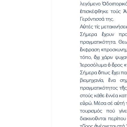
λεγόμενο Ὁδοιπορικό 
ἐπισκέφθηκε τούς Ἁγ
Γερόντισσά της.
Αὐτές τίς μετακινήσε
Σήμερα ἔχουν προτ
πραγματικότητα. Θεω
ἔκφραση «προσκυνημα
τόπο, ὄχι χάριν ψυχα
Ἱεροσόλυμα ὁ ὅρος «
Σήμερα ὅπως ἔχει παρ
βιομηχανία, ἕνα σημ
πραγματικότητος τῆς 
στούς κάθε ἐννέα κατ
εὐρώ. Μέσα σέ αὐτή τ
τουρισμός πού γίν
διακινοῦνται περίπο
τζίρος ἀνέρχεται στά 