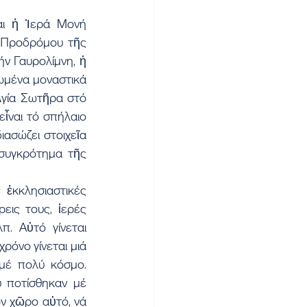
αι ἡ Ἱερά Μονή 
 Προδρόμου τῆς 
 Γαυρολίμνη, ἡ 
ωμένα μοναστικά 
γία Σωτῆρα στό 
ναι τό σπήλαιο 
σώζει στοιχεῖα 
συγκρότημα τῆς 
ἐκκλησιαστικές 
εις τους, ἱερές 
. Αὐτό γίνεται 
όνο γίνεται μιά 
μέ πολύ κόσμο. 
 ποτίσθηκαν μέ 
ν χῶρο αὐτό, νά 