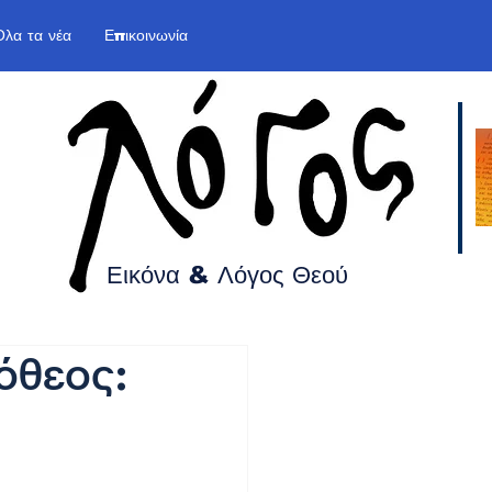
Όλα τα νέα
Επικοινωνία
Εικόνα & Λόγος
Θεού
όθεος: