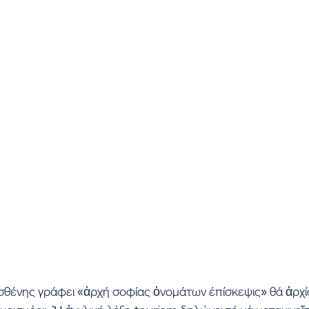
σθένης γράφει «ἀρχή σοφίας ὀνομάτων έπίσκεψις» θά ἀρχί