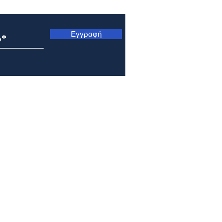
ς
Εγγραφή
Εορτολόγιο 6 Αυγούστου
Εορτ
2026
202