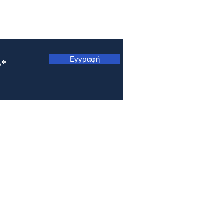
ς
Εγγραφή
Εορτολόγιο 6 Αυγούστου
Εορτ
2026
202