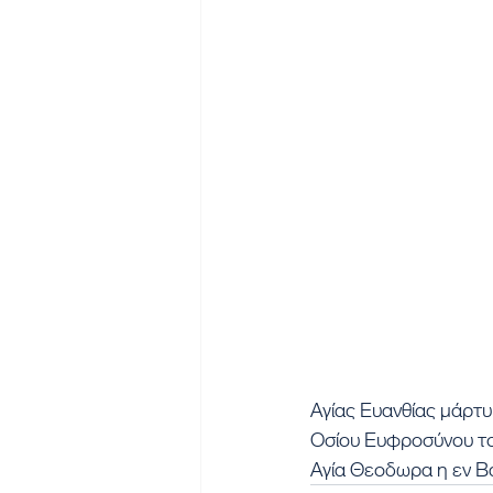
Αγίας Ευανθίας μάρτ
Οσίου Ευφροσύνου το
Αγία Θεοδωρα η εν Β