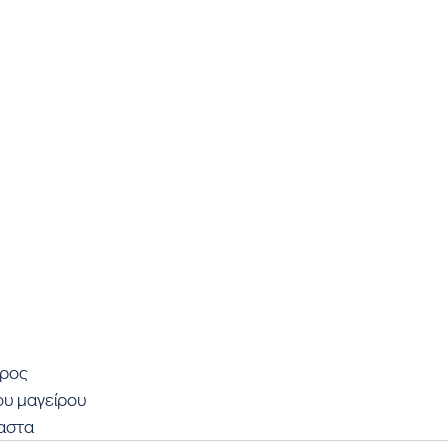
υρος
υ μαγείρου
αστα