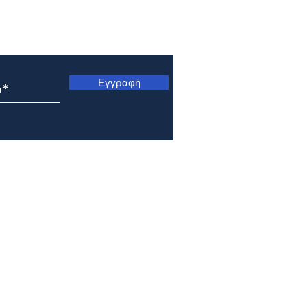
ς
Εγγραφή
Εορτολόγιο 6 Αυγούστου
Εορτ
2026
202