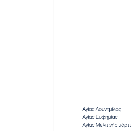
Αγίας Λουντμίλας
Αγίας Ευφημίας
Αγίας Μελιτινής μάρτ